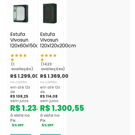
Estufa
Estufa
Vivosun
Vivosun
120x60x150cm
120x120x200cm
(1
(1423
avaliação)
avaliações)
R$
1.299,00
R$
1.369,00
no cartão
no cartão
em até 12x
em até 12x
de
de
R$
108,25
R$
114,08
sem juros
sem juros
R$
1.234,05
R$
1.300,55
à vista no
à vista no
Pix
Pix
5% OFF
5% OFF