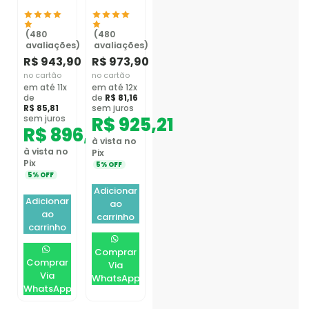
(480
(480
avaliações)
avaliações)
R$
943,90
R$
973,90
no cartão
no cartão
em até 11x
em até 12x
de
de
R$
81,16
R$
85,81
sem juros
R$
925,21
sem juros
R$
896,71
à vista no
à vista no
Pix
Pix
5% OFF
5% OFF
Adicionar
Adicionar
ao
ao
carrinho
carrinho
Comprar
Comprar
Via
Via
WhatsApp
WhatsApp