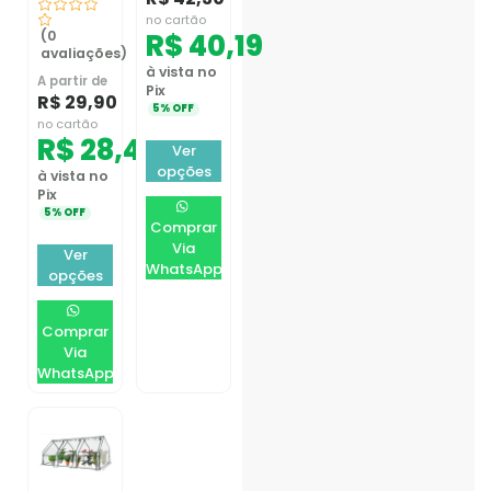
no cartão
(0
R$
40,19
avaliações)
à vista no
A partir de
Pix
R$
29,90
5% OFF
no cartão
R$
28,41
Ver
opções
à vista no
Pix
5% OFF
Comprar
Via
Ver
WhatsApp
opções
Comprar
Via
WhatsApp