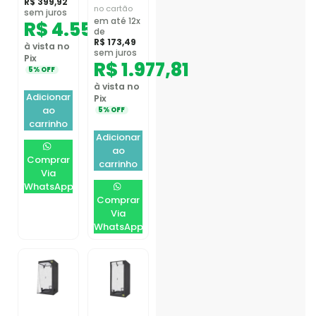
R$
399,92
no cartão
sem juros
em até 12x
R$
4.559,05
de
R$
173,49
à vista no
sem juros
Pix
R$
1.977,81
5% OFF
à vista no
Adicionar
Pix
ao
5% OFF
carrinho
Adicionar
ao
Comprar
carrinho
Via
WhatsApp
Comprar
Via
WhatsApp