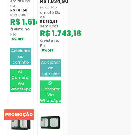
R$
1.834,90
em até 12x
de
no cartão
R$
141,58
em até 12x
sem juros
de
R$
1.614,05
R$
152,91
sem juros
à vista no
R$
1.743,16
Pix
5% OFF
à vista no
Pix
Adicionar
5% OFF
ao
carrinho
Adicionar
ao
carrinho
Comprar
Via
WhatsApp
Comprar
Via
WhatsApp
PROMOÇÃO