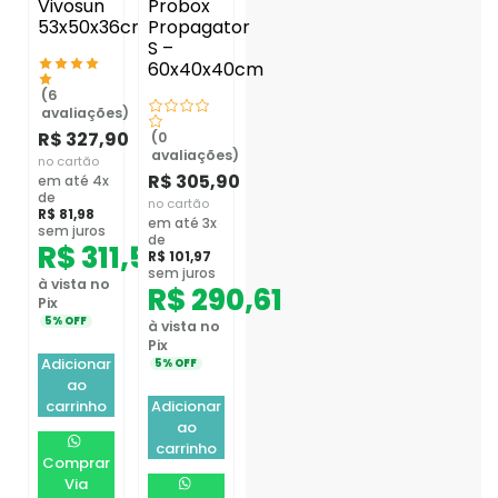
Vivosun
Probox
53x50x36cm
Propagator
S –
60x40x40cm
(6
avaliações)
R$
327,90
(0
avaliações)
no cartão
R$
305,90
em até 4x
de
no cartão
R$
81,98
em até 3x
sem juros
de
R$
311,51
R$
101,97
sem juros
à vista no
R$
290,61
Pix
5% OFF
à vista no
Pix
Adicionar
5% OFF
ao
carrinho
Adicionar
ao
carrinho
Comprar
Via