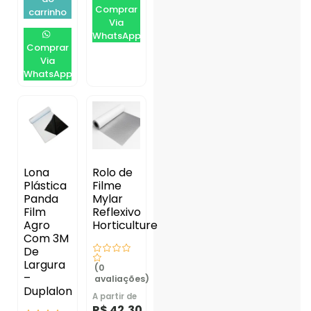
Comprar
carrinho
Via
WhatsApp
Comprar
Via
WhatsApp
Lona
Rolo de
Plástica
Filme
Panda
Mylar
Film
Reflexivo
Agro
Horticulture
Com 3M
De
Largura
(0
–
avaliações)
Duplalon
A partir de
R$
42,30