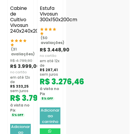
Cabine
Estufa
de
Vivosun
Cultivo
300x150x200cm
Vivosun
240x240x200cm
(50
avaliações)
R$
3.448,90
(31
avaliações)
no cartão
R$
4.799,90
em até 12x
R$
3.999,00
de
R$
287,41
no cartão
sem juros
em até 12x
R$
3.276,46
de
R$
333,25
à vista no
sem juros
Pix
R$
3.799,05
5% OFF
à vista no
Adicionar
Pix
ao
5% OFF
carrinho
Adicionar
ao