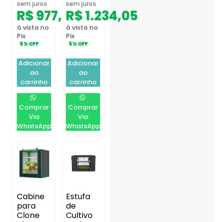
sem juros
sem juros
R$
977,55
R$
1.234,05
à vista no
à vista no
Pix
Pix
5% OFF
5% OFF
Adicionar
Adicionar
ao
ao
carrinho
carrinho
Comprar
Comprar
Via
Via
WhatsApp
WhatsApp
Cabine
Estufa
para
de
Clone
Cultivo