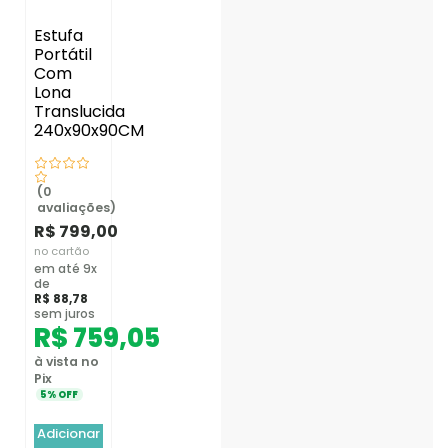
Estufa
Portátil
Com
Lona
Translucida
240x90x90CM
(0
avaliações)
R$
799,00
no cartão
em até 9x
de
R$
88,78
sem juros
R$
759,05
à vista no
Pix
5% OFF
Adicionar