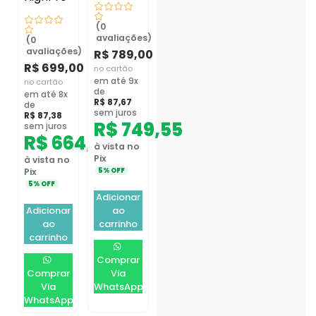
(0
avaliações)
(0
avaliações)
R$
789,00
R$
699,00
no cartão
em até 9x
no cartão
de
em até 8x
R$
87,67
de
sem juros
R$
87,38
R$
749,55
sem juros
R$
664,05
à vista no
Pix
à vista no
5% OFF
Pix
5% OFF
Adicionar
Adicionar
ao
ao
carrinho
carrinho
Comprar
Comprar
Via
Via
WhatsApp
WhatsApp