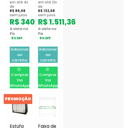
em até 4x
em até 12x
de
de
R$
89,48
R$
132,58
sem juros
sem juros
R$
340,01
R$
1.511,36
à vista no
à vista no
Pix
Pix
5% OFF
5% OFF
Adicionar
Adicionar
ao
ao
carrinho
carrinho
Comprar
Comprar
Via
Via
WhatsApp
WhatsApp
PROMOÇÃO
Estufa
Faixa de