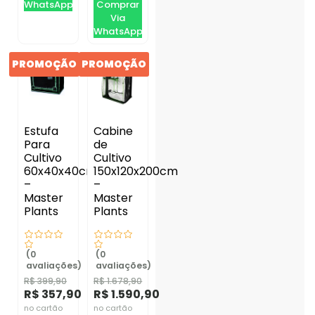
WhatsApp
Comprar
Via
WhatsApp
PROMOÇÃO
PROMOÇÃO
Estufa
Cabine
Para
de
Cultivo
Cultivo
60x40x40cm
150x120x200cm
–
–
Master
Master
Plants
Plants
(0
(0
avaliações)
avaliações)
R$
399,90
R$
1.678,90
R$
357,90
R$
1.590,90
no cartão
no cartão