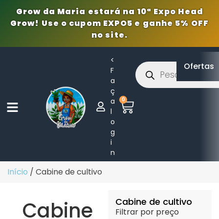
Grow da Maria estará na 10ª Expo Head
Grow! Use o cupom EXPO5 e ganhe 5% OFF
no site.
<
Ofertas
F
a
ç
0
a
l
o
g
i
n
Início
/ Cabine de cultivo
Cabine de cultivo
Cabine
Filtrar por preço