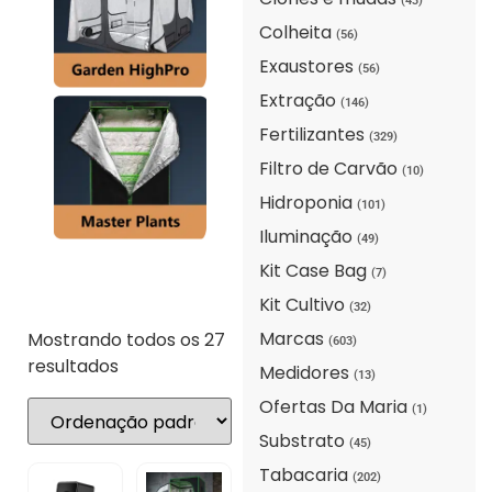
(43)
Colheita
(56)
Exaustores
(56)
Extração
(146)
Fertilizantes
(329)
Filtro de Carvão
(10)
Hidroponia
(101)
Iluminação
(49)
Kit Case Bag
(7)
Kit Cultivo
(32)
Marcas
Mostrando todos os 27
(603)
resultados
Medidores
(13)
Ofertas Da Maria
(1)
Substrato
(45)
Tabacaria
(202)