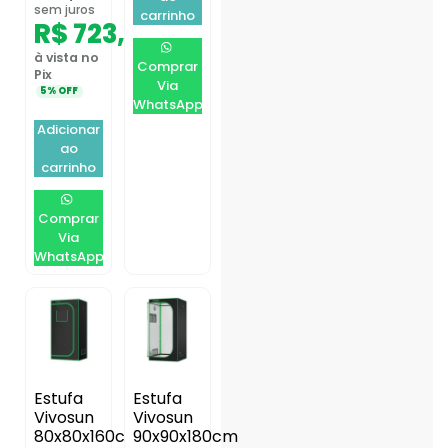
sem juros
carrinho
R$
723,81
à vista no
Comprar
Pix
Via
5% OFF
WhatsApp
Adicionar
ao
carrinho
Comprar
Via
WhatsApp
Estufa
Estufa
Vivosun
Vivosun
80x80x160cm
90x90x180cm