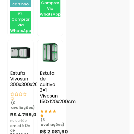
Comprar
carrinho
Via
WhatsApp
Comprar
Via
WhatsApp
Estufa
Estufa
Vivosun
de
300x300x200cm
cultivo
3×1
Vivosun
150x120x200cm
(0
avaliações)
R$
4.799,00
(5
no cartão
avaliações)
em até 12x
de
R$
2.081,90