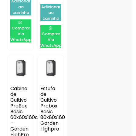
Adicionar
ao
Adicionar
carrinho
ao
carrinho
Comprar
Via
Comprar
WhatsApp
Via
WhatsApp
Cabine
Estufa
de
de
Cultivo
Cultivo
ProBox
Probox
Basic
Basic
60x60x160cm
80x80x160
–
Garden
Garden
Highpro
HighPro