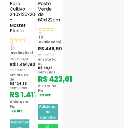
Para
Poste
Cultivo
Verde
240x120x200cm
de
–
60x122cm
Master
Plants
(0
avaliações)
R$
445,90
(0
avaliações)
no cartão
R$
1.599,00
em até 5x
R$
1.491,90
de
R$
89,18
no cartão
sem juros
em até 12x
R$
423,61
de
R$
124,33
à vista no
sem juros
Pix
R$
1.417,31
5% OFF
à vista no
Adicionar
Pix
ao
5% OFF
carrinho
Adicionar
ao