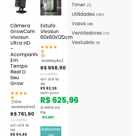
Timer
(7)
Utilidades
(101)
Vasos
(40)
Câmera
Estufa
GrowCam
Vivosun
Ventiladores
(11)
Vivosun
60x60x120cm
Vestuário
Ultra HD
(9)
–
Acompanhe
(1
Em
avaliação)
Tempo
R$
658,90
Real O
no cartão
Seu
em até 8x
Grow
de
R$
82,36
sem juros
R$
625,96
(1014
avaliações)
à vista no
Pix
R$
761,90
5% OFF
no cartão
em até 9x
Adicionar
de
R$
84,66
ao