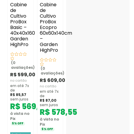
Cabine
Cabine
de
de
Cultivo
Cultivo
ProBox
ProBox
Basic –
Ecopro
40x40x160
60x60x140cm
Garden
–
HighPro
Garden
HighPro
(0
avaliações)
(0
avaliações)
R$
599,00
R$
609,00
no cartão
em até 7x
no cartão
de
em até 7x
R$
85,57
de
sem juros
R$
87,00
R$
569,05
sem juros
R$
578,55
à vista no
Pix
à vista no
5% OFF
Pix
5% OFF