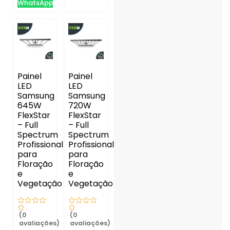
WhatsApp
Painel
Painel
LED
LED
Samsung
Samsung
645W
720W
FlexStar
FlexStar
– Full
– Full
Spectrum
Spectrum
Profissional
Profissional
para
para
Floração
Floração
e
e
Vegetação
Vegetação
(0
(0
avaliações)
avaliações)