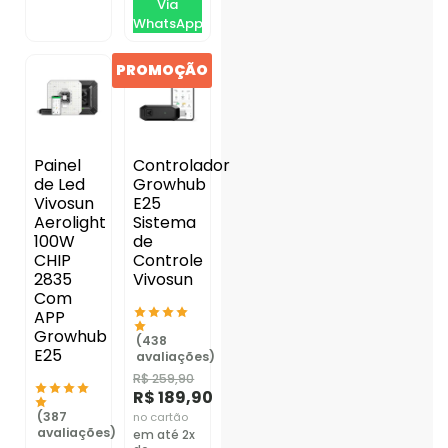
Via
WhatsApp
PROMOÇÃO
Painel
Controlador
de Led
Growhub
Vivosun
E25
Aerolight
Sistema
100W
de
CHIP
Controle
2835
Vivosun
Com
APP
Growhub
(438
E25
avaliações)
R$
259,90
R$
189,90
(387
no cartão
avaliações)
em até 2x