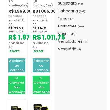
(0
(0
Substrato
(45)
avaliações)
avaliações)
Tabacaria
R$
1.969,00
R$
1.065,00
(202)
no cartão
no cartão
Timer
(7)
em até 12x
em até 12x
de
de
Utilidades
(100)
R$
164,08
R$
88,75
sem juros
sem juros
Vasos
(40)
R$
1.870,55
R$
1.011,75
Ventiladores
(11)
à vista no
à vista no
Pix
Pix
Vestuário
(9)
5% OFF
5% OFF
Adicionar
Adicionar
ao
ao
carrinho
carrinho
Comprar
Comprar
Via
Via
WhatsApp
WhatsApp