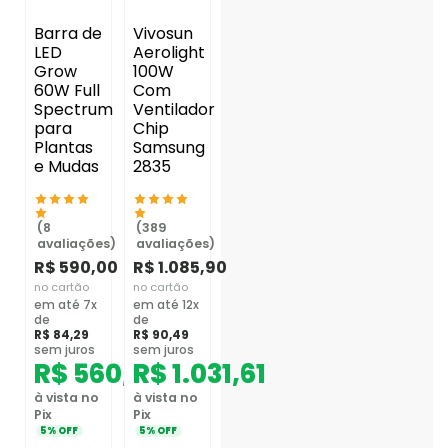
Barra de
Vivosun
LED
Aerolight
Grow
100W
60W Full
Com
Spectrum
Ventilador
para
Chip
Plantas
Samsung
e Mudas
2835
(8
(389
avaliações)
avaliações)
R$
590,00
R$
1.085,90
no cartão
no cartão
em até 7x
em até 12x
de
de
R$
84,29
R$
90,49
sem juros
sem juros
R$
560,50
R$
1.031,61
à vista no
à vista no
Pix
Pix
5% OFF
5% OFF