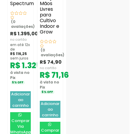
Spectrum
Mãos
Livres
para
Cultivo
(0
Indoor e
avaliações)
Grow
R$
1.395,00
no cartão
em até 12x
de
(0
R$
116,25
avaliações)
sem juros
R$
74,90
R$
1.325,25
no cartão
R$
71,16
à vista no
Pix
à vista no
5% OFF
Pix
5% OFF
Adicionar
ao
Adicionar
carrinho
ao
carrinho
Comprar
Via
Comprar
WhatsApp