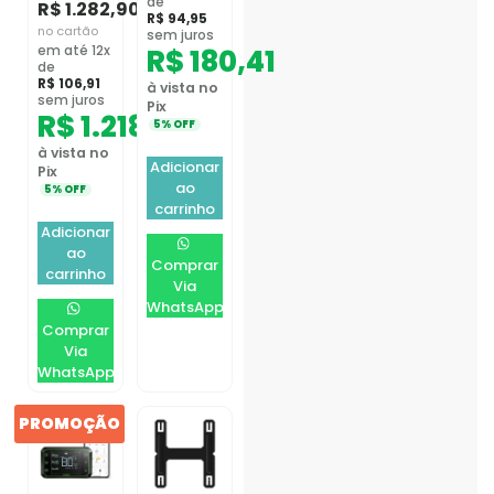
de
R$
1.282,90
R$
94,95
no cartão
sem juros
em até 12x
R$
180,41
de
R$
106,91
à vista no
sem juros
Pix
R$
1.218,76
5% OFF
à vista no
Adicionar
Pix
ao
5% OFF
carrinho
Adicionar
ao
Comprar
carrinho
Via
WhatsApp
Comprar
Via
WhatsApp
PROMOÇÃO