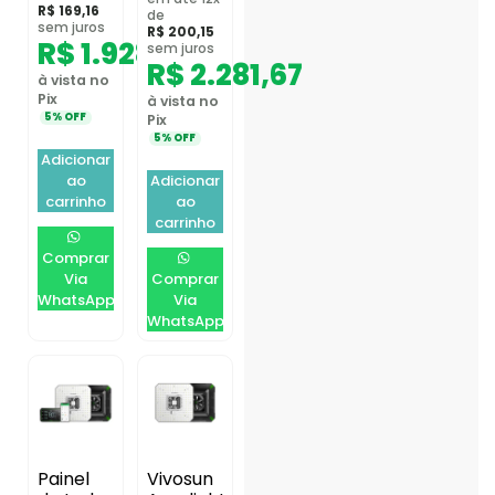
R$
169,16
de
sem juros
R$
200,15
R$
1.928,37
sem juros
R$
2.281,67
à vista no
Pix
à vista no
5% OFF
Pix
5% OFF
Adicionar
ao
Adicionar
carrinho
ao
carrinho
Comprar
Via
Comprar
WhatsApp
Via
WhatsApp
Painel
Vivosun