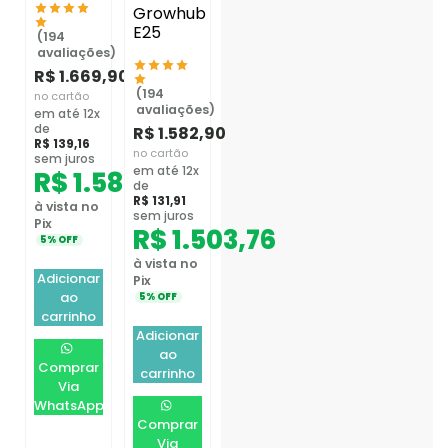
Growhub
E25
(194
avaliações)
R$
1.669,90
(194
no cartão
avaliações)
em até 12x
de
R$
1.582,90
R$
139,16
no cartão
sem juros
em até 12x
R$
1.586,41
de
R$
131,91
à vista no
sem juros
Pix
R$
1.503,76
5% OFF
à vista no
Adicionar
Pix
ao
5% OFF
carrinho
Adicionar
ao
Comprar
carrinho
Via
WhatsApp
Comprar
Via