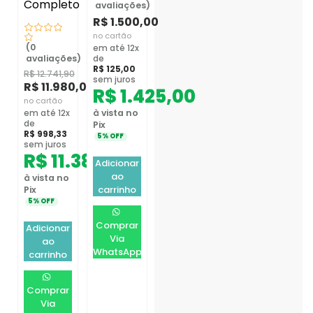
Completo
avaliações)
R$
1.500,00
no cartão
(0
em até 12x
avaliações)
de
R$
125,00
R$
12.741,90
sem juros
R$
11.980,00
R$
1.425,00
no cartão
à vista no
em até 12x
de
Pix
R$
998,33
5% OFF
sem juros
R$
11.381,00
Adicionar
ao
à vista no
carrinho
Pix
5% OFF
Comprar
Adicionar
Via
ao
WhatsApp
carrinho
Comprar
Via