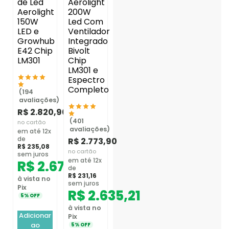
de Led
Aerolight
Aerolight
200W
150W
Led Com
LED e
Ventilador
Growhub
Integrado
E42 Chip
Bivolt
LM301
Chip
LM301 e
Espectro
Completo
(194
avaliações)
R$
2.820,90
(401
no cartão
avaliações)
em até 12x
de
R$
2.773,90
R$
235,08
no cartão
sem juros
em até 12x
R$
2.679,86
de
R$
231,16
à vista no
sem juros
Pix
R$
2.635,21
5% OFF
à vista no
Adicionar
Pix
ao
5% OFF