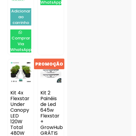
WhatsApp
Adicionar
ao
carrinho
Comprar
Via
WhatsApp
PROMOÇÃO
Kit 4x
Kit 2
Flexstar
Painéis
Under
de Led
Canopy
645w
LED
Flexstar
120W
+
Total
GrowHub
480W
GRÁTIS