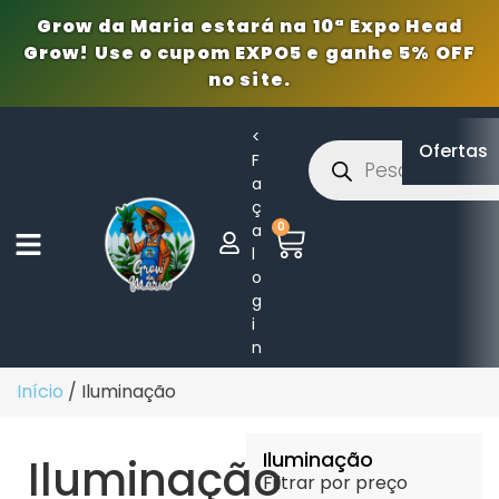
Grow da Maria estará na 10ª Expo Head
Grow! Use o cupom EXPO5 e ganhe 5% OFF
no site.
<
Ofertas
F
a
ç
0
a
l
o
g
i
n
Início
/ Iluminação
Iluminação
Iluminação
Filtrar por preço