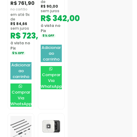
de
R$
761,90
R$
90,00
no cartão
sem juros
em até 9x
R$
342,00
de
R$
84,66
à vista no
sem juros
Pix
R$
723,81
5% OFF
à vista no
Adicionar
Pix
ao
5% OFF
carrinho
Adicionar
ao
Comprar
carrinho
Via
WhatsApp
Comprar
Via
WhatsApp