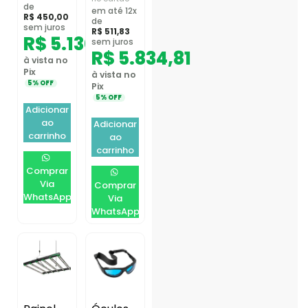
de
em até 12x
R$
450,00
de
sem juros
R$
511,83
R$
5.130,00
sem juros
R$
5.834,81
à vista no
Pix
à vista no
5% OFF
Pix
5% OFF
Adicionar
ao
Adicionar
carrinho
ao
carrinho
Comprar
Via
Comprar
WhatsApp
Via
WhatsApp