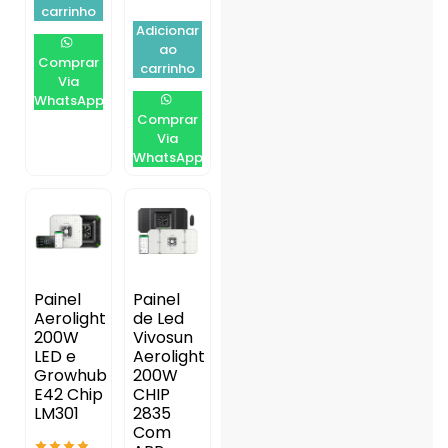
carrinho
Adicionar
ao
Comprar
carrinho
Via
WhatsApp
Comprar
Via
WhatsApp
Painel
Painel
Aerolight
de Led
200W
Vivosun
LED e
Aerolight
Growhub
200W
E42 Chip
CHIP
LM301
2835
Com