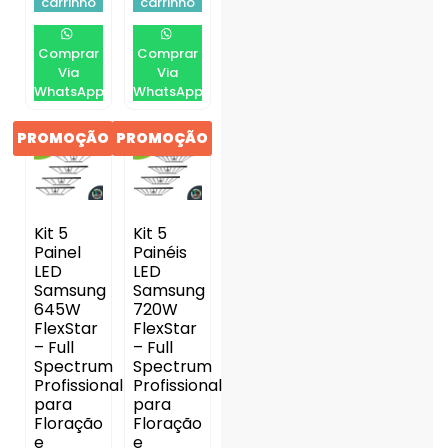
carrinho
carrinho
Comprar
Comprar
Via
Via
WhatsApp
WhatsApp
PROMOÇÃO
PROMOÇÃO
Kit 5
Kit 5
Painel
Painéis
LED
LED
Samsung
Samsung
645W
720W
FlexStar
FlexStar
– Full
– Full
Spectrum
Spectrum
Profissional
Profissional
para
para
Floração
Floração
e
e