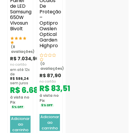
Painel
Óculos
de LED
De
Samsung
Proteção
650W
–
Vivosun
Optipro
Bivolt
Owslen
Optical
Garden
Highpro
(8
avaliações)
R$
7.034,90
(0
no cartão
avaliações)
em até 12x
de
R$
87,90
R$
586,24
no cartão
sem juros
R$
83,51
R$
6.683,16
à vista no
à vista no
Pix
Pix
5% OFF
5% OFF
Adicionar
Adicionar
ao
ao
carrinho
carrinho