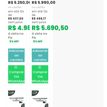
R$
5.250,00
R$
5.990,00
no cartão
no cartão
em até 12x
em até 12x
de
de
R$
437,50
R$
499,17
sem juros
sem juros
R$
4.987,50
R$
5.690,50
à vista no
à vista no
Pix
Pix
5% OFF
5% OFF
Adicionar
Adicionar
ao
ao
carrinho
carrinho
Comprar
Comprar
Via
Via
WhatsApp
WhatsApp