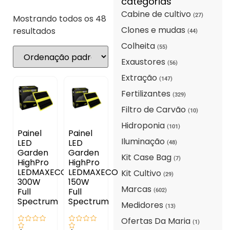
categorias
Cabine de cultivo
(27)
Mostrando todos os 48
Clones e mudas
resultados
(44)
Colheita
(55)
Exaustores
(56)
Extração
(147)
Fertilizantes
(329)
Filtro de Carvão
(10)
Hidroponia
(101)
Painel
Painel
Iluminação
LED
LED
(48)
Garden
Garden
Kit Case Bag
(7)
HighPro
HighPro
LEDMAXECO
LEDMAXECO
Kit Cultivo
(29)
300W
150W
Marcas
Full
Full
(602)
Spectrum
Spectrum
Medidores
(13)
Ofertas Da Maria
(1)