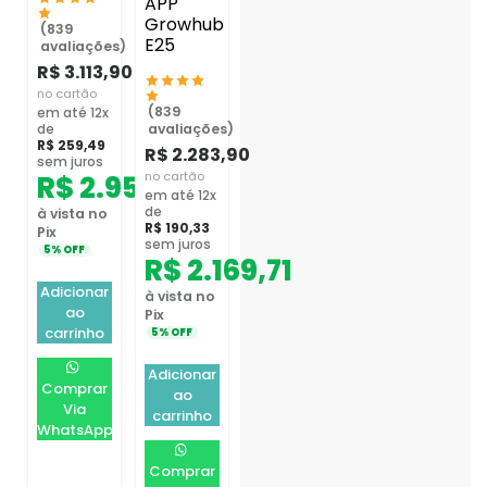
APP
Growhub
(839
E25
avaliações)
R$
3.113,90
no cartão
(839
em até 12x
avaliações)
de
R$
259,49
R$
2.283,90
sem juros
no cartão
R$
2.958,21
em até 12x
de
à vista no
R$
190,33
Pix
sem juros
5% OFF
R$
2.169,71
Adicionar
à vista no
ao
Pix
carrinho
5% OFF
Adicionar
Comprar
ao
Via
carrinho
WhatsApp
Comprar