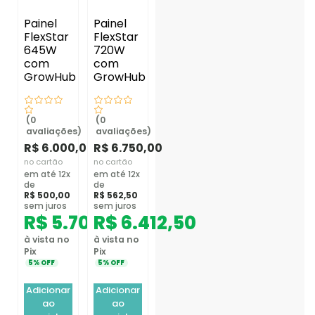
Painel
Painel
FlexStar
FlexStar
645W
720W
com
com
GrowHub
GrowHub
(0
(0
avaliações)
avaliações)
R$
6.000,00
R$
6.750,00
no cartão
no cartão
em até 12x
em até 12x
de
de
R$
500,00
R$
562,50
sem juros
sem juros
R$
5.700,00
R$
6.412,50
à vista no
à vista no
Pix
Pix
5% OFF
5% OFF
Adicionar
Adicionar
ao
ao