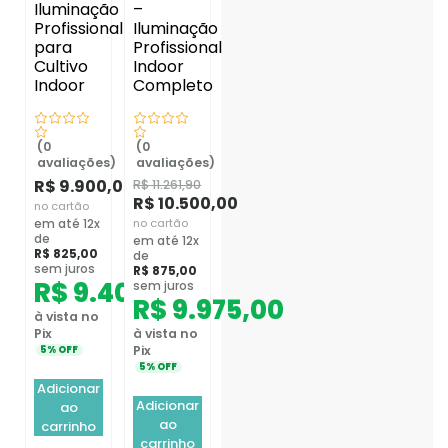
Iluminação
–
Profissional
Iluminação
para
Profissional
Cultivo
Indoor
Indoor
Completo
(0
(0
avaliações)
avaliações)
R$
9.900,00
R$
11.261,90
R$
10.500,00
no cartão
no cartão
em até 12x
de
em até 12x
R$
825,00
de
sem juros
R$
875,00
R$
9.405,00
sem juros
R$
9.975,00
à vista no
Pix
à vista no
Pix
5% OFF
5% OFF
Adicionar
Adicionar
ao
ao
carrinho
carrinho