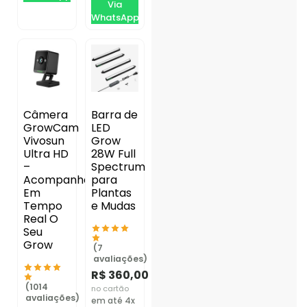
Via
WhatsApp
Câmera
Barra de
GrowCam
LED
Vivosun
Grow
Ultra HD
28W Full
–
Spectrum
Acompanhe
para
Em
Plantas
Tempo
e Mudas
Real O
Seu
Grow
(7
avaliações)
R$
360,00
(1014
no cartão
avaliações)
em até 4x