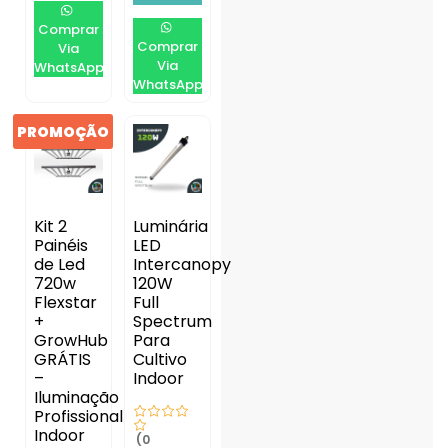
Comprar
Comprar
Via
Via
WhatsApp
WhatsApp
PROMOÇÃO
Kit 2
Luminária
Painéis
LED
de Led
Intercanopy
720w
120W
Flexstar
Full
+
Spectrum
GrowHub
Para
GRÁTIS
Cultivo
–
Indoor
Iluminação
Profissional
Indoor
(0