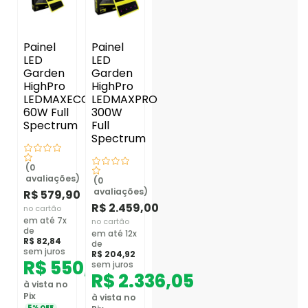
Painel
Painel
LED
LED
Garden
Garden
HighPro
HighPro
LEDMAXECO
LEDMAXPRO
60W Full
300W
Spectrum
Full
Spectrum
(0
avaliações)
(0
avaliações)
R$
579,90
R$
2.459,00
no cartão
em até 7x
no cartão
de
em até 12x
R$
82,84
de
sem juros
R$
204,92
R$
550,91
sem juros
R$
2.336,05
à vista no
Pix
à vista no
5% OFF