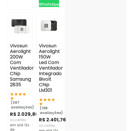
WhatsApp
Vivosun
Vivosun
Aerolight
Aerolight
200W
150W
Com
Led Com
Ventilador
Ventilador
Chip
Integrado
Samsung
Bivolt
2835
Chip
LM301
(387
avaliações)
(198
avaliações)
R$
2.029,86
R$
2.401,76
no cartão
em até 12x
no cartão
de
em até 12x