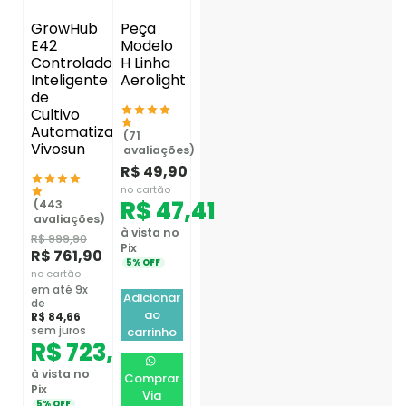
GrowHub
Peça
E42
Modelo
Controlador
H Linha
Inteligente
Aerolight
de
Cultivo
Automatizado
(71
Vivosun
avaliações)
R$
49,90
no cartão
R$
47,41
(443
avaliações)
à vista no
R$
999,90
Pix
R$
761,90
5% OFF
no cartão
em até 9x
Adicionar
de
ao
R$
84,66
sem juros
carrinho
R$
723,81
à vista no
Comprar
Pix
Via
5% OFF