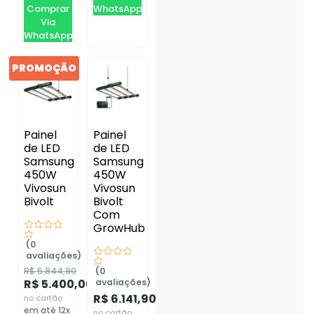
Comprar
WhatsApp
Via
WhatsApp
PROMOÇÃO
Painel
Painel
de LED
de LED
Samsung
Samsung
450W
450W
Vivosun
Vivosun
Bivolt
Bivolt
Com
GrowHub
(0
avaliações)
R$
5.844,90
(0
R$
5.400,00
avaliações)
R$
6.141,90
no cartão
em até 12x
no cartão