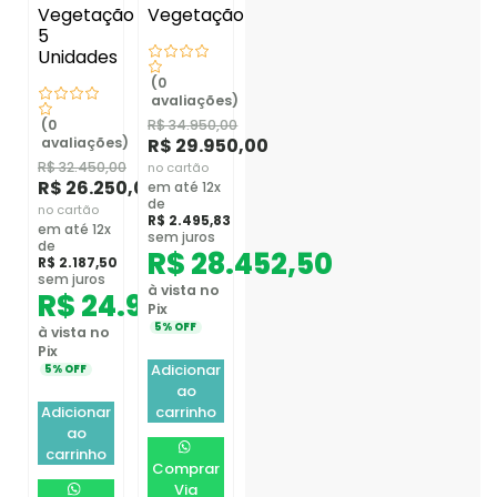
Vegetação
Vegetação
5
Unidades
(0
avaliações)
(0
R$
34.950,00
avaliações)
R$
29.950,00
R$
32.450,00
no cartão
R$
26.250,00
em até 12x
de
no cartão
R$
2.495,83
em até 12x
sem juros
de
R$
28.452,50
R$
2.187,50
sem juros
à vista no
R$
24.937,50
Pix
5% OFF
à vista no
Pix
Adicionar
5% OFF
ao
Adicionar
carrinho
ao
carrinho
Comprar
Via