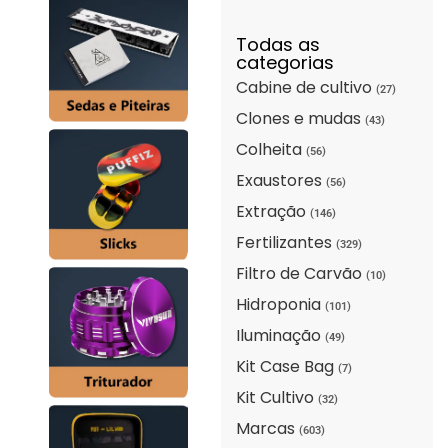
Todas as
categorias
Cabine de cultivo
(27)
Clones e mudas
(43)
Colheita
(56)
Exaustores
(56)
Extração
(146)
Fertilizantes
(329)
Filtro de Carvão
(10)
Hidroponia
(101)
Iluminação
(49)
Kit Case Bag
(7)
Kit Cultivo
(32)
Marcas
(603)