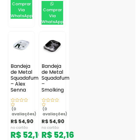
Comprar
Via
Comprar
WhatsApp
Via
WhatsApp
Bandeja
Bandeja
de Metal
de Metal
Squadafum
Squadafum
– Alex
–
Senna
Smolking
(0
(0
avaliações)
avaliações)
R$
54,90
R$
54,90
no cartão
no cartão
R$
52,16
R$
52,16