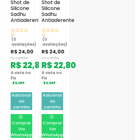
Shot de
Shot de
Silicone
Silicone
Sadhu
Sadhu
Antiaderente
Antiaderente
(0
(0
avaliações)
avaliações)
R$
24,00
R$
24,00
no cartão
no cartão
R$
22,80
R$
22,80
à vista no
à vista no
Pix
Pix
5% OFF
5% OFF
Adicionar
Adicionar
ao
ao
carrinho
carrinho
Comprar
Comprar
Via
Via
WhatsApp
WhatsApp