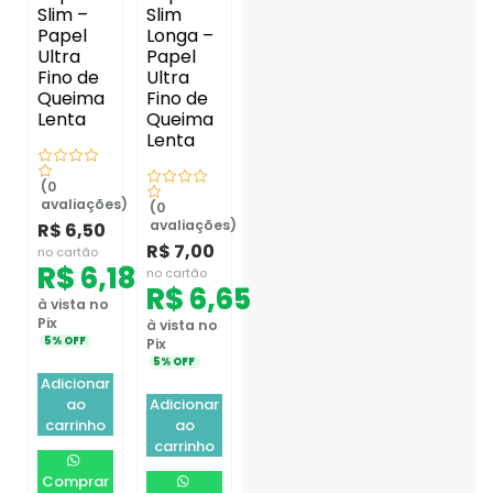
Slim –
Slim
Papel
Longa –
Ultra
Papel
Fino de
Ultra
Queima
Fino de
Lenta
Queima
Lenta
(0
avaliações)
(0
avaliações)
R$
6,50
R$
7,00
no cartão
R$
6,18
no cartão
R$
6,65
à vista no
Pix
à vista no
5% OFF
Pix
5% OFF
Adicionar
ao
Adicionar
carrinho
ao
carrinho
Comprar