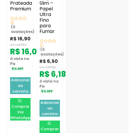
Prateada
Slim –
Premium
Papel
Ultra
Fino
para
(0
Fumar
avaliações)
R$
16,90
no cartão
R$
16,06
(0
avaliações)
à vista no
R$
6,50
Pix
no cartão
5% OFF
R$
6,18
Adicionar
à vista no
ao
Pix
carrinho
5% OFF
Adicionar
Comprar
ao
Via
carrinho
WhatsApp
Comprar