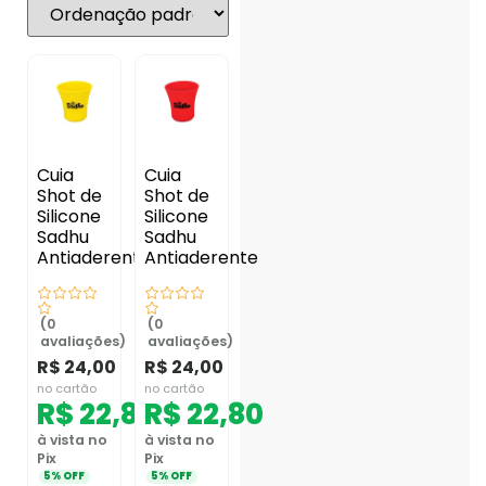
Cuia
Cuia
Shot de
Shot de
Silicone
Silicone
Sadhu
Sadhu
Antiaderente
Antiaderente
(0
(0
avaliações)
avaliações)
R$
24,00
R$
24,00
no cartão
no cartão
R$
22,80
R$
22,80
à vista no
à vista no
Pix
Pix
5% OFF
5% OFF