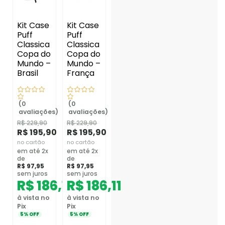
Kit Case
Kit Case
Puff
Puff
Classica
Classica
Copa do
Copa do
Mundo –
Mundo –
Brasil
França
(0
(0
avaliações)
avaliações)
R$
229,90
R$
229,90
R$
195,90
R$
195,90
no cartão
no cartão
em até 2x
em até 2x
de
de
R$
97,95
R$
97,95
sem juros
sem juros
R$
186,11
R$
186,11
à vista no
à vista no
Pix
Pix
5% OFF
5% OFF