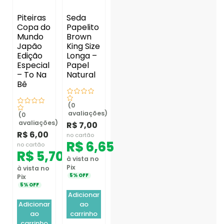
Piteiras
Seda
Copa do
Papelito
Mundo
Brown
Japão
King Size
Edição
Longa –
Especial
Papel
– To Na
Natural
Bê
(0
avaliações)
(0
avaliações)
R$
7,00
R$
6,00
no cartão
R$
6,65
no cartão
R$
5,70
à vista no
Pix
à vista no
5% OFF
Pix
5% OFF
Adicionar
Adicionar
ao
ao
carrinho
carrinho