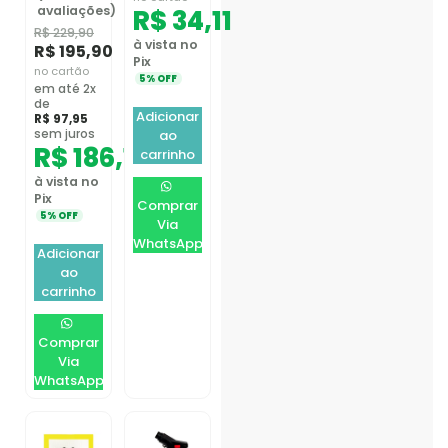
avaliações)
R$
34,11
R$
229,90
à vista no
R$
195,90
Pix
no cartão
5% OFF
em até 2x
de
Adicionar
R$
97,95
sem juros
ao
R$
186,11
carrinho
à vista no
Pix
Comprar
5% OFF
Via
WhatsApp
Adicionar
ao
carrinho
Comprar
Via
WhatsApp