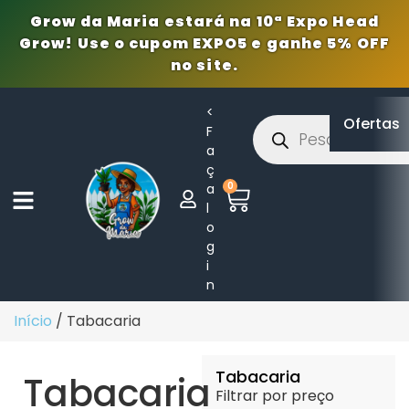
Grow da Maria estará na 10ª Expo Head
Grow! Use o cupom EXPO5 e ganhe 5% OFF
no site.
<
Ofertas
F
a
ç
0
a
l
o
g
i
n
Início
/ Tabacaria
Tabacaria
Tabacaria
Filtrar por preço