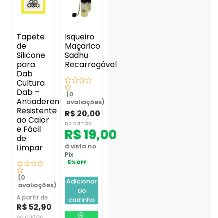
Tapete
Isqueiro
de
Maçarico
Silicone
Sadhu
para
Recarregável
Dab
Cultura
Dab –
(0
Antiaderente,
avaliações)
Resistente
R$
20,00
ao Calor
no cartão
e Fácil
R$
19,00
de
Limpar
à vista no
Pix
5% OFF
(0
Adicionar
avaliações)
ao
A partir de
carrinho
R$
52,90
no cartão