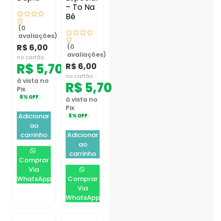
– To Na
Bê
(0
avaliações)
R$
6,00
(0
avaliações)
no cartão
R$
5,70
R$
6,00
no cartão
à vista no
R$
5,70
Pix
5% OFF
à vista no
Pix
Adicionar
5% OFF
ao
carrinho
Adicionar
ao
carrinho
Comprar
Via
WhatsApp
Comprar
Via
WhatsApp