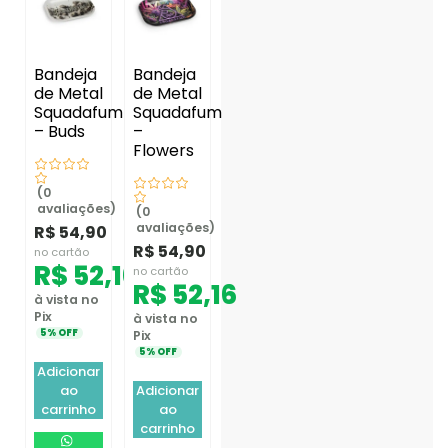
Bandeja
Bandeja
de Metal
de Metal
Squadafum
Squadafum
– Buds
–
Flowers
(0
avaliações)
(0
avaliações)
R$
54,90
R$
54,90
no cartão
R$
52,16
no cartão
R$
52,16
à vista no
Pix
à vista no
5% OFF
Pix
5% OFF
Adicionar
ao
Adicionar
carrinho
ao
carrinho