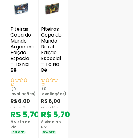
Piteiras
Piteiras
Copa do
Copa do
Mundo
Mundo
Argentina
Brazil
Edição
Edição
Especial
Especial
– To Na
– To Na
Bê
Bê
(0
(0
avaliações)
avaliações)
R$
6,00
R$
6,00
no cartão
no cartão
R$
5,70
R$
5,70
à vista no
à vista no
Pix
Pix
5% OFF
5% OFF