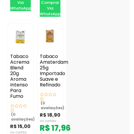
Via
Comprar
WhatsApp
Via
WhatsApp
Tabaco
Tabaco
Acrema
Amsterdam
Blend
25g
20g
Importado
Aroma
Suave e
Intenso
Refinado
Para
Fumo
(0
avaliações)
R$
18,90
(0
avaliações)
no cartão
R$
17,96
R$
15,00
no cartão