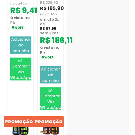
R$
229,90
no cartão
R$
195,90
R$
9,41
no cartão
à vista no
em até 2x
Pix
de
5% OFF
R$
97,95
sem juros
R$
186,11
Adicionar
ao
à vista no
carrinho
Pix
5% OFF
Comprar
Adicionar
Via
ao
WhatsApp
carrinho
Comprar
Via
WhatsApp
PROMOÇÃO
PROMOÇÃO