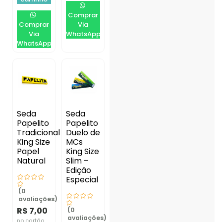
Comprar
Comprar
Via
Via
WhatsApp
WhatsApp
Seda
Seda
Papelito
Papelito
Tradicional
Duelo de
King Size
MCs
Papel
King Size
Natural
Slim –
Edição
Especial
(0
avaliações)
R$
7,00
(0
avaliações)
no cartão