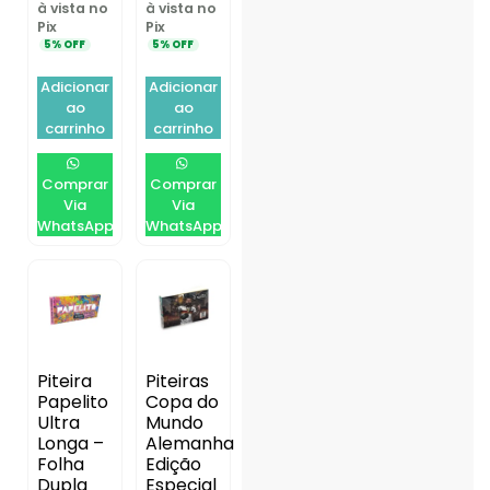
à vista no
à vista no
Pix
Pix
5% OFF
5% OFF
Adicionar
Adicionar
ao
ao
carrinho
carrinho
Comprar
Comprar
Via
Via
WhatsApp
WhatsApp
Piteira
Piteiras
Papelito
Copa do
Ultra
Mundo
Longa –
Alemanha
Folha
Edição
Dupla
Especial