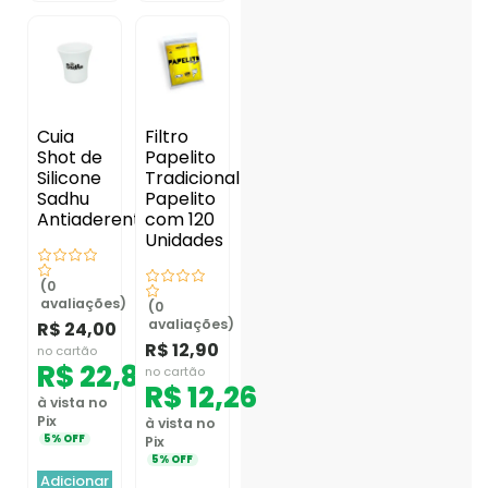
Cuia
Filtro
Shot de
Papelito
Silicone
Tradicional
Sadhu
Papelito
Antiaderente
com 120
Unidades
(0
avaliações)
(0
avaliações)
R$
24,00
R$
12,90
no cartão
R$
22,80
no cartão
R$
12,26
à vista no
Pix
à vista no
5% OFF
Pix
5% OFF
Adicionar