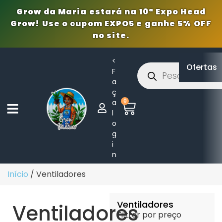
Grow da Maria estará na 10ª Expo Head
Grow! Use o cupom EXPO5 e ganhe 5% OFF
no site.
<
Ofertas
F
a
ç
0
a
l
o
g
i
n
Início
/ Ventiladores
Ventiladores
Ventiladores
Filtrar por preço