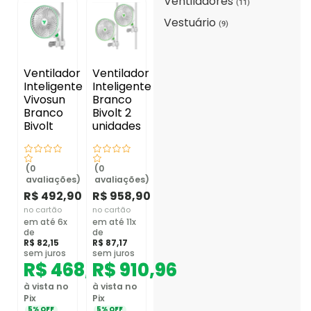
Ventiladores
(11)
Vestuário
(9)
Ventilador
Ventilador
Inteligente
Inteligente
Vivosun
Branco
Branco
Bivolt 2
Bivolt
unidades
(0
(0
avaliações)
avaliações)
R$
492,90
R$
958,90
no cartão
no cartão
em até 6x
em até 11x
de
de
R$
82,15
R$
87,17
sem juros
sem juros
R$
468,26
R$
910,96
à vista no
à vista no
Pix
Pix
5% OFF
5% OFF