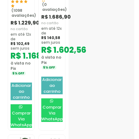
(0
avaliações)
(1098
avaliações)
R$
1.686,90
R$
1.229,90
no cartão
em até 12x
no cartão
de
em até 12x
R$
140,58
de
sem juros
R$
102,49
R$
1.602,56
sem juros
R$
1.168,41
à vista no
Pix
à vista no
5% OFF
Pix
5% OFF
Adicionar
Adicionar
ao
ao
carrinho
carrinho
Comprar
Comprar
Via
Via
WhatsApp
WhatsApp