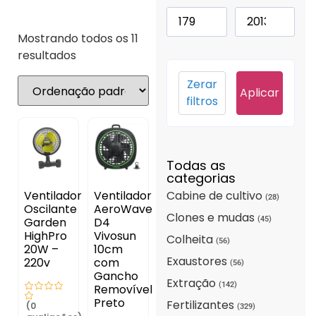
Mostrando todos os 11
resultados
Zerar
Aplicar
filtros
Todas as
categorias
Cabine de cultivo
Ventilador
Ventilador
(28)
Oscilante
AeroWave
Clones e mudas
(45)
Garden
D4
HighPro
Vivosun
Colheita
(56)
20W –
10cm
Exaustores
220v
com
(56)
Gancho
Extração
(142)
Removível
Preto
Fertilizantes
(0
(329)