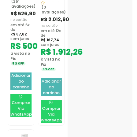
(251
avaliações)
(0
avaliações)
R$
526,90
R$
2.012,90
no cartão
em até 6x
no cartão
de
em até 12x
R$
87,82
de
sem juros
R$
167,74
R$
500,56
sem juros
R$
1.912,26
à vista no
Pix
à vista no
5% OFF
Pix
5% OFF
Adicionar
ao
Adicionar
carrinho
ao
carrinho
Comprar
Via
Comprar
WhatsApp
Via
WhatsApp