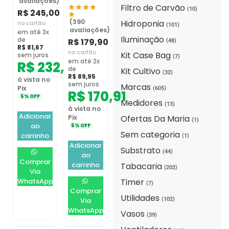
avaliações)
Filtro de Carvão
(10)
R$
245,00
(390
Hidroponia
no cartão
(101)
avaliações)
em até 3x
Iluminação
de
R$
179,90
(48)
R$
81,67
no cartão
Kit Case Bag
sem juros
(7)
em até 2x
R$
232,75
de
Kit Cultivo
(32)
R$
89,95
à vista no
sem juros
Marcas
Pix
(605)
R$
170,91
5% OFF
Medidores
(13)
à vista no
Adicionar
Ofertas Da Maria
Pix
(1)
ao
5% OFF
Sem categoria
carrinho
(1)
Adicionar
Substrato
(44)
ao
Comprar
carrinho
Tabacaria
(202)
Via
Timer
WhatsApp
(7)
Comprar
Utilidades
(102)
Via
WhatsApp
Vasos
(39)