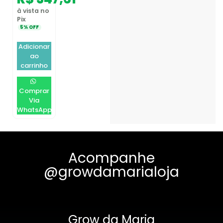
à vista no
Pix
5% OFF
Adicionar
ao
carrinho
Comprar
Via
WhatsApp
Acompanhe
@growdamarialoja
Grow da Maria