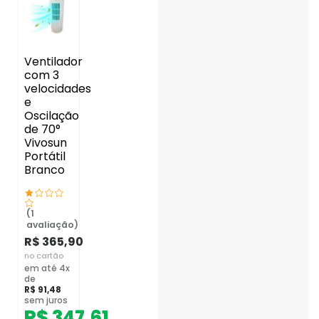
Ventilador
com 3
velocidades
e
Oscilação
de 70°
Vivosun
Portátil
Branco
(1
avaliação)
R$
365,90
no cartão
em até 4x
de
R$
91,48
sem juros
R$
347,61