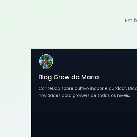
Em b
Blog Grow da Maria
Conteudo sobre cultivo indoor e outdoor. Dicas
novidades para growers de todos os niveis.