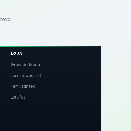
reve!
LOJA
Grow da Maria
Iluminacao LED
Fertilizantes
Estufas