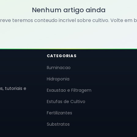
Nenhum artigo ainda
reve teremos conteudo incrivel sobre cultivo. Volte em b
CATEGORIAS
Iluminacao
Hidroponia
, tutoriais e
Exaustao e Filtragem
Estufas de Cultivo
Fertilizantes
Substratos