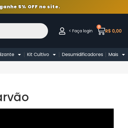
ganhe 5% OFF no site.
0
< Faça login
R$
0,00
lizante
Kit Cultivo
Desumidificadores
Mais
Carvão