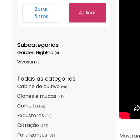
Zerar
Aplicar
filtros
Subcategorias
Garden HighPro
(4)
Vivosun
(5)
Todas as categorias
Cabine de cultivo
(28)
Clones e mudas
(45)
Colheita
(56)
Exaustores
(56)
Extração
(144)
Fertilizantes
Mostrand
(329)