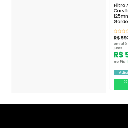
Filtro
Carvã
125m
Garde
R$
59
em até 
juros
R$
5
no Pix
Adic