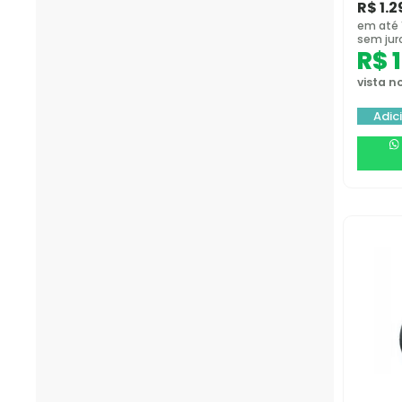
R$
1.2
em até 
sem jur
R$
1
vista no
Adic