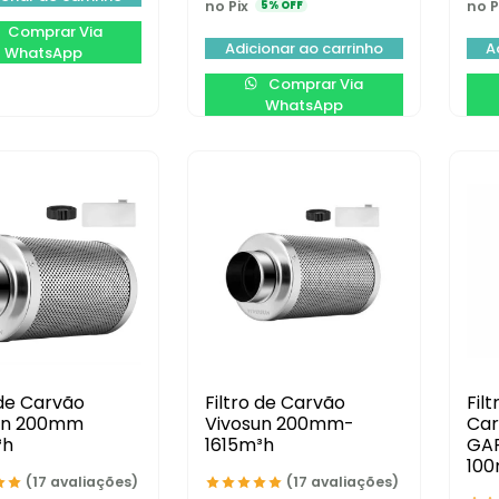
no Pix
no P
5% OFF
Comprar Via
Adicionar ao carrinho
A
WhatsApp
Comprar Via
WhatsApp
 de Carvão
Filtro de Carvão
Fil
un 200mm
Vivosun 200mm-
Car
³h
1615m³h
GA
10
(17 avaliações)
(17 avaliações)