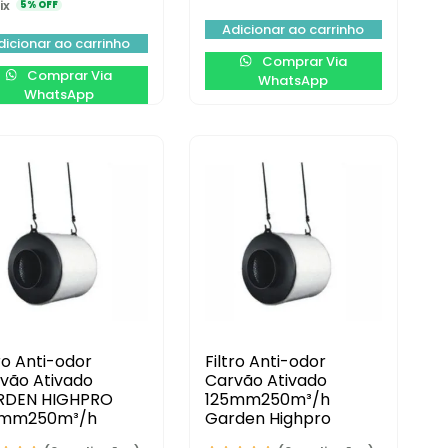
ix
5% OFF
Adicionar ao carrinho
dicionar ao carrinho
Comprar Via
Comprar Via
WhatsApp
WhatsApp
tro Anti-odor
Filtro Anti-odor
vão Ativado
Carvão Ativado
RDEN HIGHPRO
125mm250m³/h
0mm250m³/h
Garden Highpro