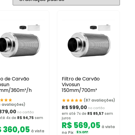
tro de Carvão
Filtro de Carvão
osun
Vivosun
0mm/360m³/h
150mm/700m³
(87 avaliações)
5 avaliações)
R$
599,00
no cartão
379,00
no cartão
em até 7x de
R$
85,57
sem
té 4x de
R$
94,75
sem
juros
s
R$
569,05
$
360,05
à vista
à vista
no Pix
5% OFF