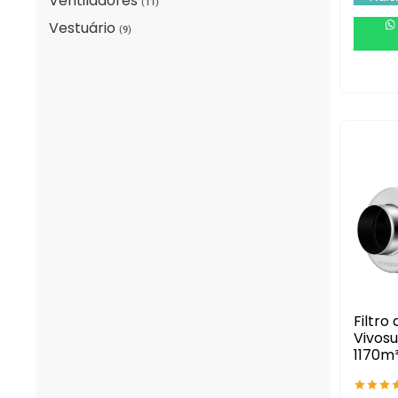
Ventiladores
(11)
Vestuário
(9)
Filtro
Vivos
1170m