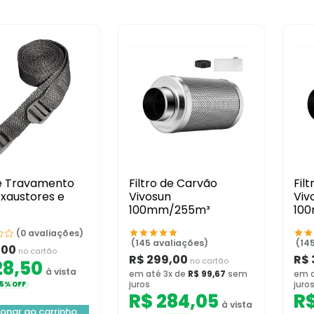
de Travamento
Filtro de Carvão
Fil
Exaustores e
Vivosun
Viv
100mm/255m³
10
(0 avaliações)
(145 avaliações)
(14
,00
no cartão
R$
299,00
R$
no cartão
8,50
à vista
em até 3x de
R$
99,67
sem
em a
juros
juro
5% OFF
R$
284,05
R
à vista
ionar ao carrinho