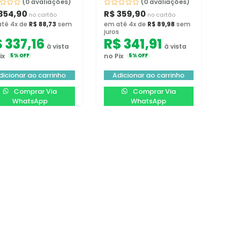
(0 avaliações)
(0 avaliações)
354,90
R$
359,90
no cartão
no cartão
té 4x de
R$
88,73
sem
em até 4x de
R$
89,98
sem
s
juros
$
337,16
R$
341,91
à vista
à vista
ix
no Pix
5% OFF
5% OFF
dicionar ao carrinho
Adicionar ao carrinho
Comprar Via
Comprar Via
WhatsApp
WhatsApp