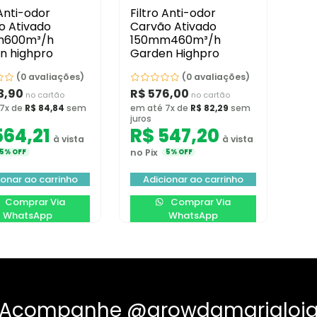
 Anti-odor
Filtro Anti-odor
o Ativado
Carvão Ativado
m600m³/h
150mm460m³/h
n highpro
Garden Highpro
(0 avaliações)
(0 avaliações)
3,90
R$
576,00
no cartão
no cartão
7x de
R$
84,84
sem
em até 7x de
R$
82,29
sem
juros
64,21
R$
547,20
à vista
à vista
no Pix
5% OFF
5% OFF
ionar ao carrinho
Adicionar ao carrinho
Comprar Via
Comprar Via
WhatsApp
WhatsApp
Acompanhe @growdamarialoj