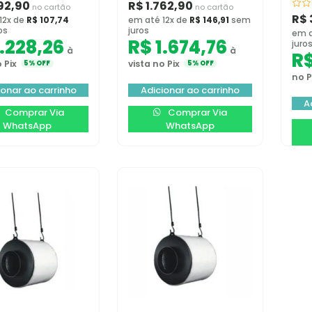
92,90
R$
1.762,90
no cartão
no cartão
R$
12x de
R$
107,74
em até 12x de
R$
146,91
sem
os
juros
em a
.228,26
R$
1.674,76
juro
à
à
R
 Pix
vista no Pix
5% OFF
5% OFF
no P
ionar ao carrinho
Adicionar ao carrinho
A
Comprar Via
Comprar Via
WhatsApp
WhatsApp