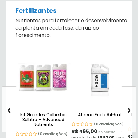
Fertilizantes
Nutrientes para fortalecer o desenvolvimento
da planta em cada fase, da raiz ao
florescimento.
‹
›
Kit Grandes Colheitas
Athena Fade 946ml
Rhi
3x1Litro – Advanced
Nutrients
(0 avaliações)
R$
465,00
no cartão
(0 avaliações)
R$
1
em até 5x de
R$
93,00
sem