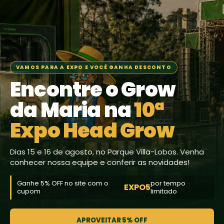
VAMOS PARA A EXPO E VOCÊ GANHA DESCONTO
Encontre o Grow
da Maria na
10ª
Expo Head Grow
Dias 15 e 16 de agosto, no Parque Villa-Lobos. Venha
conhecer nossa equipe e conferir as novidades!
Ganhe 5% OFF no site com o
por tempo
EXPO5
cupom
limitado
APROVEITAR 5% OFF