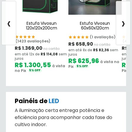
‹
›
Estufa Vivosun
Estufa Vivosun
120x120x200cm
60x60x120cm
(1 avaliação)
(1423 avaliações)
(480
R$
658,90
no cartão
R$
1.369,00
R$
9
no cartão
em até 8x de
R$
82,36
sem
em até 12x de
R$
114,08
sem
em at
juros
juros
juros
R$
625,96
à vista no
R$
1.300,55
R$
à vista
Pix
5% OFF
no Pix
Pix
5% OFF
5
Painéis de
LED
A iluminação certa entrega potência e
eficiência para acompanhar cada fase do
cultivo indoor.