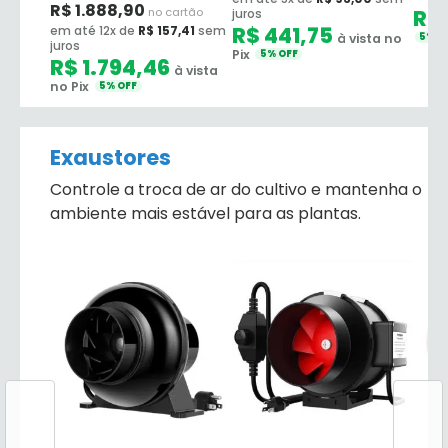
R$
1.888,90
no cartão
R$
juros
R$
441,75
em até 12x de
R$
157,41
sem
à vista no
5% O
juros
Pix
5% OFF
R$
1.794,46
à vista
no Pix
5% OFF
Exaustores
Controle a troca de ar do cultivo e mantenha o
ambiente mais estável para as plantas.