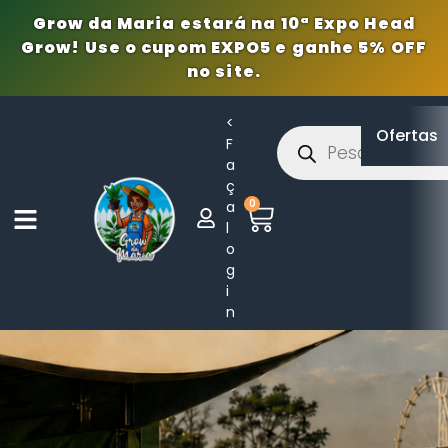
Grow da Maria: loja de 
Grow da Maria estará na 10ª Expo Head
Grow! Use o cupom EXPO5 e ganhe 5% OFF
no site.
<
Ofertas
F
a
ç
0
a
l
o
g
i
n