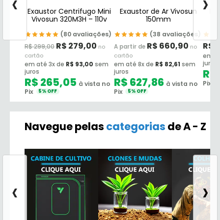
‹
›
Exaustor Centrifugo Mini
Exaustor de Ar Vivosun
Ex
Vivosun 320M3H – 110v
150mm
(80 avaliações)
(38 avaliações)
R$
279,00
R$
660,90
R$
1
R$
299,00
no
A partir de
no
cartão
cartão
em at
juros
em até 3x de
R$
93,00
sem
em até 8x de
R$
82,61
sem
R$
juros
juros
R$
265,05
R$
627,86
Pix
à vista no
à vista no
5
Pix
Pix
5% OFF
5% OFF
Navegue pelas
categorias
de A - Z
‹
›