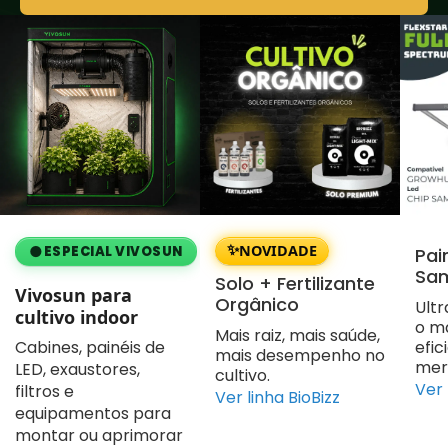
✨
●
NOVIDADE
ESPECIAL VIVOSUN
Pai
Sa
Solo + Fertilizante
Vivosun para
Orgânico
Ultr
cultivo indoor
o m
Mais raiz, mais saúde,
Cabines, painéis de
efic
mais desempenho no
mer
LED, exaustores,
cultivo.
Ver 
filtros e
Ver linha BioBizz
equipamentos para
montar ou aprimorar