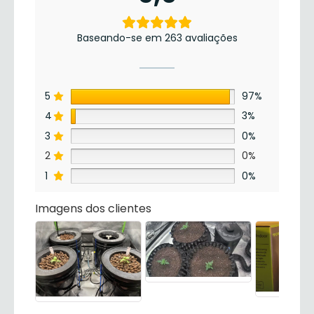
Baseando-se em 263 avaliações
5
97%
4
3%
3
0%
2
0%
1
0%
Imagens dos clientes