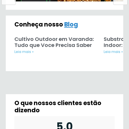
Conheça nosso
Blog
Cultivo Outdoor em Varanda:
Substrato
Tudo que Voce Precisa Saber
Indoor: T
Leia mais »
Leia mais »
O que nossos clientes estão
dizendo
5,0