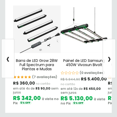
‹
›
Barra de LED Grow 28W
Painel de LED Samsung
P
Full Spectrum para
450W Vivosun Bivolt
Sa
Plantas e Mudas
(0 avaliações)
(7 avaliações)
R$
5.400,00
R$
5.844,90
R$
360,00
R$
8
no cartão
no cartão
em até 4x de
R$
90,00
sem
em at
em até 12x de
R$
450,00
juros
juros
sem juros
R$
342,00
R$
R$
5.130,00
à vista no
à vista
Pix
Pix
no Pix
5% OFF
5
5% OFF