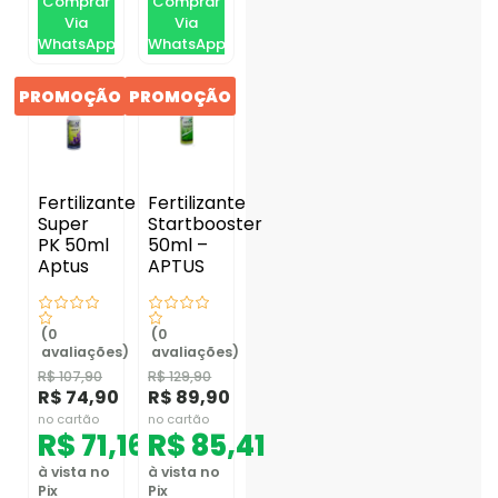
Comprar
Comprar
Via
Via
WhatsApp
WhatsApp
PROMOÇÃO
PROMOÇÃO
Fertilizante
Fertilizante
Super
Startbooster
PK 50ml
50ml –
Aptus
APTUS
(0
(0
avaliações)
avaliações)
R$
107,90
R$
129,90
R$
74,90
R$
89,90
no cartão
no cartão
R$
71,16
R$
85,41
à vista no
à vista no
Pix
Pix