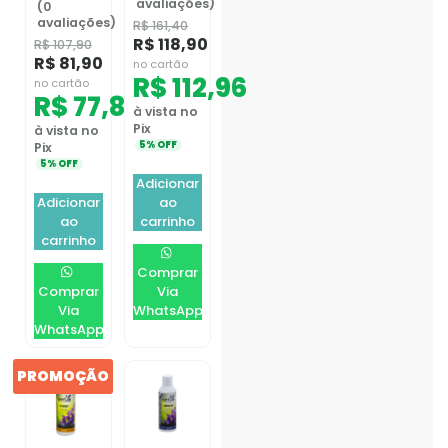
avaliações)
(0
avaliações)
R$
161,40
R$
118,90
R$
107,90
R$
81,90
no cartão
R$
112,96
no cartão
R$
77,81
à vista no
Pix
à vista no
5% OFF
Pix
5% OFF
Adicionar
Adicionar
ao
ao
carrinho
carrinho
Comprar
Comprar
Via
Via
WhatsApp
WhatsApp
PROMOÇÃO