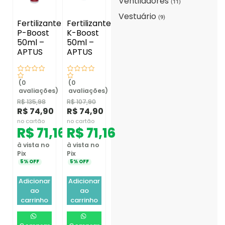
Ventiladores
(11)
Vestuário
(9)
Fertilizante
Fertilizante
P-Boost
K-Boost
50ml –
50ml –
APTUS
APTUS
(0
(0
avaliações)
avaliações)
R$
135,98
R$
107,90
R$
74,90
R$
74,90
no cartão
no cartão
R$
71,16
R$
71,16
à vista no
à vista no
Pix
Pix
5% OFF
5% OFF
Adicionar
Adicionar
ao
ao
carrinho
carrinho