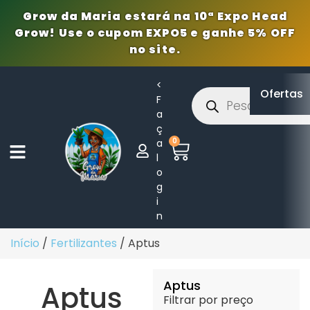
Grow da Maria estará na 10ª Expo Head
Grow! Use o cupom EXPO5 e ganhe 5% OFF
no site.
<
Ofertas
F
a
ç
0
a
l
o
g
i
n
Início
/
Fertilizantes
/ Aptus
Aptus
Aptus
Filtrar por preço