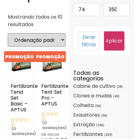
Mostrando todos os 10
resultados
Zerar
Aplicar
filtros
PROMOÇÃO
PROMOÇÃO
Todas as
categorias
Cabine de cultivo
Fertilizante
Fertilizante
(28)
Tend
Tent Set
Clones e mudas
(45)
Set
Pro –
Basic –
APTUS
Colheita
(56)
APTUS
Exaustores
(56)
(0
Extração
(146)
avaliações)
(0
Fertilizantes
avaliações)
R$
491,38
(329)