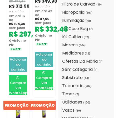
R$
349,98
R$
437,48
Filtro de Carvão
(10)
R$
312,90
no cartão
em até 4x
Hidroponia
no cartão
(101)
de
em até 3x
R$
87,50
Iluminação
de
(48)
sem juros
R$
104,30
R$
332,48
Kit Case Bag
sem juros
(7)
R$
297,26
à vista no
Kit Cultivo
(32)
Pix
à vista no
Marcas
5% OFF
Pix
(604)
5% OFF
Medidores
(13)
Adicionar
Adicionar
ao
Ofertas Da Maria
(1)
ao
carrinho
Sem categoria
carrinho
(1)
Substrato
Comprar
(44)
Comprar
Via
Tabacaria
(202)
Via
WhatsApp
WhatsApp
Timer
(7)
Utilidades
(100)
PROMOÇÃO
PROMOÇÃO
Vasos
(39)