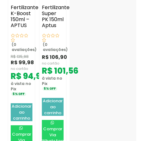
Fertilizante
Fertilizante
K-Boost
Super
150ml –
PK 150ml
APTUS
Aptus
(0
(0
avaliações)
avaliações)
R$
106,90
R$
135,98
R$
99,98
no cartão
R$
101,56
no cartão
R$
94,98
à vista no
à vista no
Pix
Pix
5% OFF
5% OFF
Adicionar
Adicionar
ao
ao
carrinho
carrinho
Comprar
Comprar
Via
Via
WhatsApp