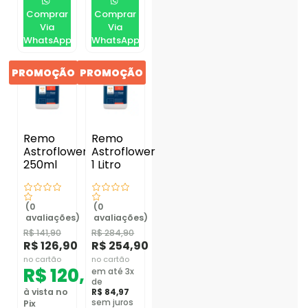
Comprar
Comprar
Via
Via
WhatsApp
WhatsApp
PROMOÇÃO
PROMOÇÃO
Remo
Remo
Astroflower
Astroflower
250ml
1 Litro
(0
(0
avaliações)
avaliações)
R$
141,90
R$
284,90
R$
126,90
R$
254,90
no cartão
no cartão
R$
120,56
em até 3x
de
à vista no
R$
84,97
sem juros
Pix