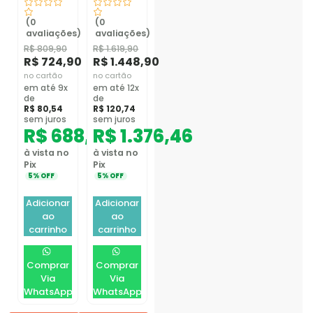
(0
(0
avaliações)
avaliações)
R$
809,90
R$
1.619,90
R$
724,90
R$
1.448,90
no cartão
no cartão
em até 9x
em até 12x
de
de
R$
80,54
R$
120,74
sem juros
sem juros
R$
688,66
R$
1.376,46
à vista no
à vista no
Pix
Pix
5% OFF
5% OFF
Adicionar
Adicionar
ao
ao
carrinho
carrinho
Comprar
Comprar
Via
Via
WhatsApp
WhatsApp