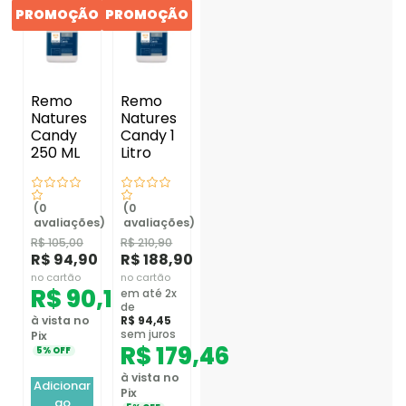
PROMOÇÃO
PROMOÇÃO
Remo
Remo
Natures
Natures
Candy
Candy 1
250 ML
Litro
(0
(0
avaliações)
avaliações)
R$
105,00
R$
210,90
R$
94,90
R$
188,90
no cartão
no cartão
R$
90,16
em até 2x
de
à vista no
R$
94,45
sem juros
Pix
R$
179,46
5% OFF
à vista no
Adicionar
Pix
ao