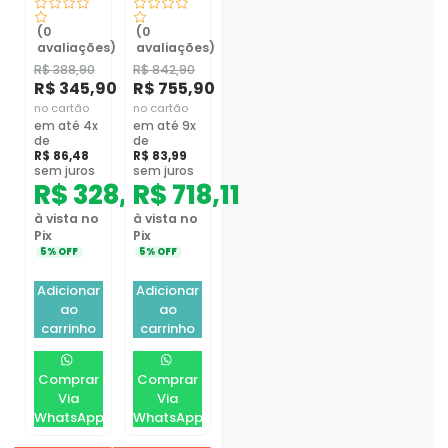
(0
(0
avaliações)
avaliações)
R$
388,90
R$
842,90
R$
345,90
R$
755,90
no cartão
no cartão
em até 4x
em até 9x
de
de
R$
86,48
R$
83,99
sem juros
sem juros
R$
328,61
R$
718,11
à vista no
à vista no
Pix
Pix
5% OFF
5% OFF
Adicionar
Adicionar
ao
ao
carrinho
carrinho
Comprar
Comprar
Via
Via
WhatsApp
WhatsApp