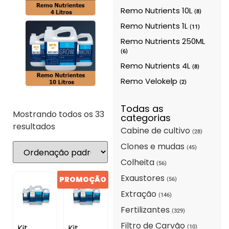
Remo Nutrients 10L
(8)
Remo Nutrients 1L
(11)
Remo Nutrients 250ML
(6)
Remo Nutrients 4L
(8)
Remo Velokelp
(2)
Todas as
Mostrando todos os 33
categorias
resultados
Cabine de cultivo
(28)
Clones e mudas
(45)
Colheita
(56)
Exaustores
PROMOÇÃO
(56)
Extração
(146)
Fertilizantes
(329)
Filtro de Carvão
Kit
Kit
(10)