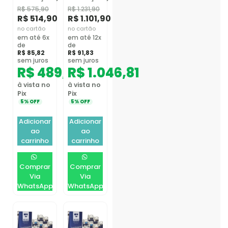
R$
575,90
R$
1.231,90
R$
514,90
R$
1.101,90
no cartão
no cartão
em até 6x
em até 12x
de
de
R$
85,82
R$
91,83
sem juros
sem juros
R$
489,16
R$
1.046,81
à vista no
à vista no
Pix
Pix
5% OFF
5% OFF
Adicionar
Adicionar
ao
ao
carrinho
carrinho
Comprar
Comprar
Via
Via
WhatsApp
WhatsApp