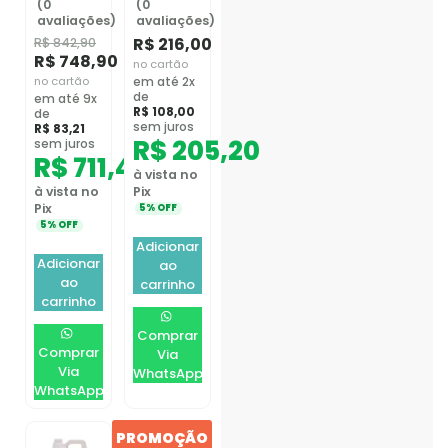
(0
(0
avaliações)
avaliações)
R$
216,00
R$
842,90
R$
748,90
no cartão
no cartão
em até 2x
de
em até 9x
R$
108,00
de
sem juros
R$
83,21
R$
205,20
sem juros
R$
711,46
à vista no
à vista no
Pix
Pix
5% OFF
5% OFF
Adicionar
Adicionar
ao
ao
carrinho
carrinho
Comprar
Comprar
Via
Via
WhatsApp
WhatsApp
PROMOÇÃO