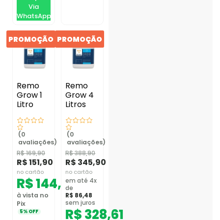
Via
WhatsApp
PROMOÇÃO
PROMOÇÃO
Remo
Remo
Grow 1
Grow 4
Litro
Litros
(0
(0
avaliações)
avaliações)
R$
169,90
R$
388,90
R$
151,90
R$
345,90
no cartão
no cartão
R$
144,31
em até 4x
de
à vista no
R$
86,48
sem juros
Pix
R$
328,61
5% OFF