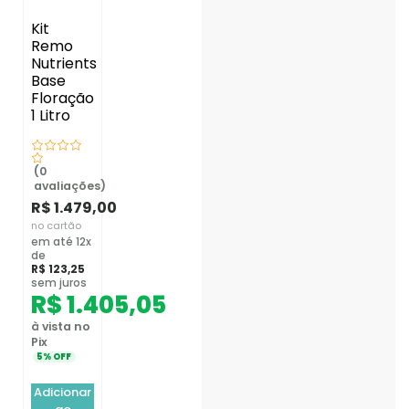
Kit
Remo
Nutrients
Base
Floração
1 Litro
(0
avaliações)
R$
1.479,00
no cartão
em até 12x
de
R$
123,25
sem juros
R$
1.405,05
à vista no
Pix
5% OFF
Adicionar