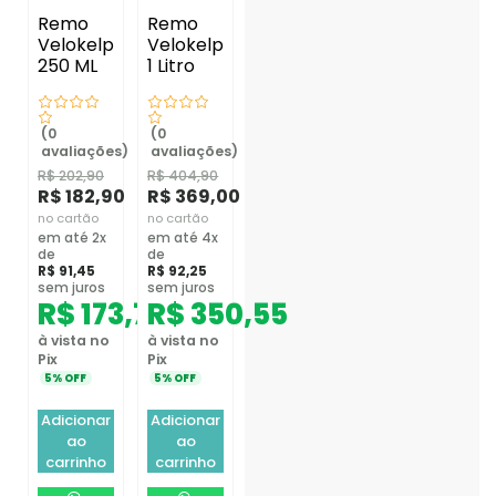
Remo
Remo
Velokelp
Velokelp
250 ML
1 Litro
(0
(0
avaliações)
avaliações)
R$
202,90
R$
404,90
R$
182,90
R$
369,00
no cartão
no cartão
em até 2x
em até 4x
de
de
R$
91,45
R$
92,25
sem juros
sem juros
R$
173,76
R$
350,55
à vista no
à vista no
Pix
Pix
5% OFF
5% OFF
Adicionar
Adicionar
ao
ao
carrinho
carrinho