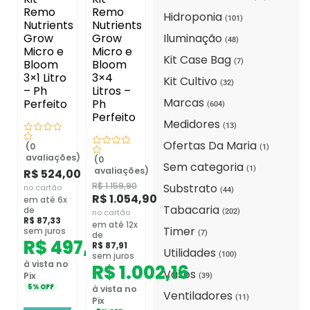
Remo
Remo
Hidroponia
(101)
Nutrients
Nutrients
Grow
Grow
Iluminação
(48)
Micro e
Micro e
Kit Case Bag
Bloom
Bloom
(7)
3×1 Litro
3×4
Kit Cultivo
(32)
– Ph
Litros –
Marcas
Perfeito
Ph
(604)
Perfeito
Medidores
(13)
Ofertas Da Maria
(0
(1)
avaliações)
(0
Sem categoria
(1)
avaliações)
R$
524,00
R$
1.159,90
Substrato
no cartão
(44)
R$
1.054,90
em até 6x
Tabacaria
de
no cartão
(202)
R$
87,33
em até 12x
Timer
sem juros
(7)
de
R$
497,80
R$
87,91
Utilidades
(100)
sem juros
à vista no
R$
1.002,16
Vasos
Pix
(39)
5% OFF
à vista no
Ventiladores
(11)
Pix