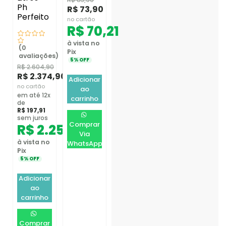
Ph
R$
73,90
Perfeito
no cartão
R$
70,21
à vista no
(0
Pix
avaliações)
5% OFF
R$
2.604,90
R$
2.374,90
Adicionar
no cartão
ao
em até 12x
carrinho
de
R$
197,91
sem juros
Comprar
R$
2.256,16
Via
à vista no
WhatsApp
Pix
5% OFF
Adicionar
ao
carrinho
Comprar