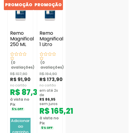
PROMOÇÃO
PROMOÇÃO
Remo
Remo
Magnifical
Magnifical
250 ML
1 Litro
(0
(0
avaliações)
avaliações)
R$
107,90
R$
194,90
R$
91,90
R$
173,90
no cartão
no cartão
R$
87,31
em até 2x
de
à vista no
R$
86,95
sem juros
Pix
R$
165,21
5% OFF
à vista no
Adicionar
Pix
ao
5% OFF
carrinho