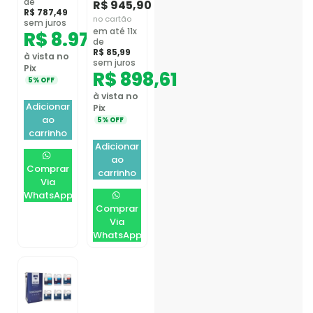
de
R$
945,90
R$
787,49
no cartão
sem juros
em até 11x
R$
8.977,41
de
R$
85,99
à vista no
sem juros
Pix
R$
898,61
5% OFF
à vista no
Adicionar
Pix
ao
5% OFF
carrinho
Adicionar
ao
Comprar
carrinho
Via
WhatsApp
Comprar
Via
WhatsApp