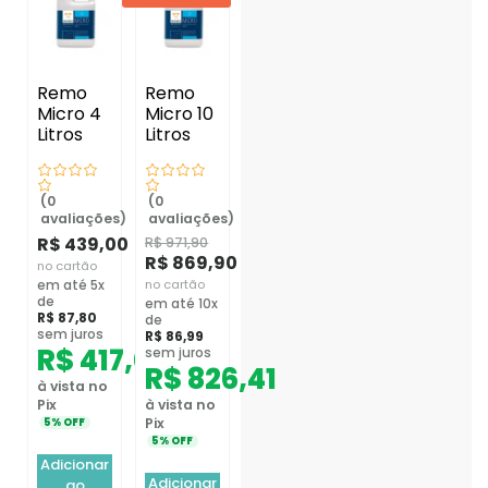
Remo
Remo
Micro 4
Micro 10
Litros
Litros
(0
(0
avaliações)
avaliações)
R$
439,00
R$
971,90
R$
869,90
no cartão
no cartão
em até 5x
de
em até 10x
R$
87,80
de
sem juros
R$
86,99
R$
417,05
sem juros
R$
826,41
à vista no
Pix
à vista no
Pix
5% OFF
5% OFF
Adicionar
Adicionar
ao