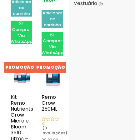
Adicionar
5% OFF
Vestuário
(9)
ao
Adicionar
carrinho
ao
carrinho
Comprar
Via
Comprar
WhatsApp
Via
WhatsApp
PROMOÇÃO
PROMOÇÃO
Kit
Remo
Remo
Grow
Nutrients
250ML
Grow
Micro e
Bloom
(0
3×10
avaliações)
Litros –
R$
83,90