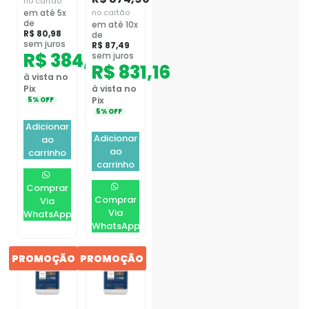
no cartão
no cartão
em até 5x
de
em até 10x
R$
80,98
de
sem juros
R$
87,49
R$
384,66
sem juros
R$
831,16
à vista no
Pix
à vista no
Pix
5% OFF
5% OFF
Adicionar
Adicionar
ao
ao
carrinho
carrinho
Comprar
Comprar
Via
Via
WhatsApp
WhatsApp
PROMOÇÃO
PROMOÇÃO