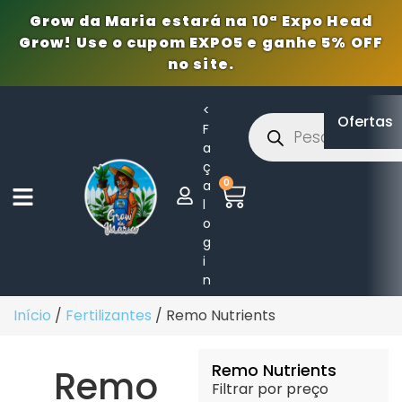
Grow da Maria estará na 10ª Expo Head
Grow! Use o cupom EXPO5 e ganhe 5% OFF
no site.
<
Ofertas
F
a
ç
0
a
l
o
g
i
n
Início
/
Fertilizantes
/ Remo Nutrients
Remo Nutrients
Remo
Filtrar por preço