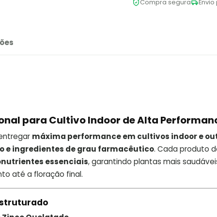
Compra segura
Envio 
ões
ional para Cultivo Indoor de Alta Performan
 entregar
máxima performance em cultivos indoor e ou
o e ingredientes de grau farmacêutico
. Cada produto d
nutrientes essenciais
, garantindo plantas mais saudávei
o até a floração final.
Estruturado