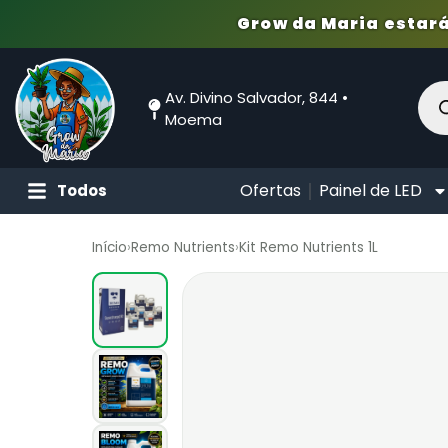
Grow da Maria estará
Av. Divino Salvador, 844 •
Moema
Ofertas
Painel de LED
Todos
Início
›
Remo Nutrients
›
Kit Remo Nutrients 1L