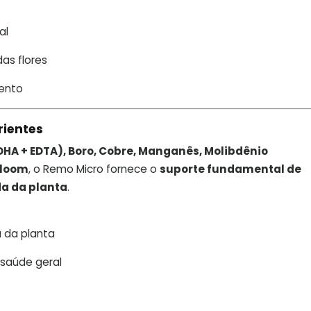
al
as flores
mento
rientes
DDHA + EDTA), Boro, Cobre, Manganês, Molibdênio
Bloom
, o Remo Micro fornece o
suporte fundamental de
da da planta
.
a da planta
 saúde geral