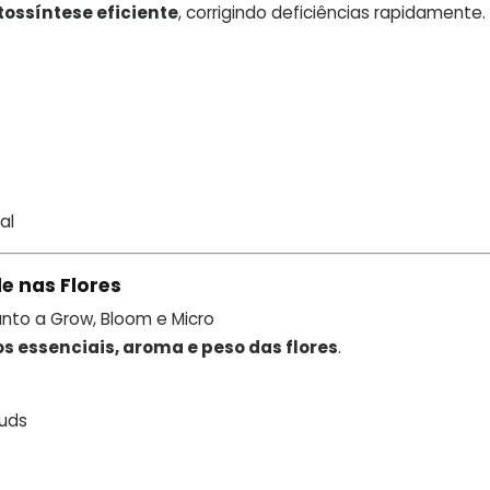
otossíntese eficiente
, corrigindo deficiências rapidamente.
al
e nas Flores
unto a Grow, Bloom e Micro
s essenciais, aroma e peso das flores
.
uds