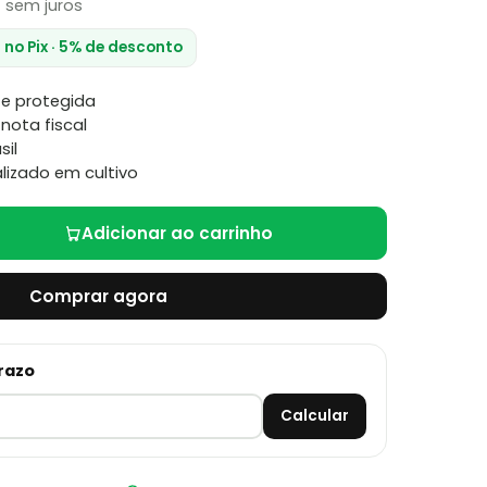
2
sem juros
a no Pix · 5% de desconto
e protegida
nota fiscal
sil
lizado em cultivo
Adicionar ao carrinho
Comprar agora
prazo
Calcular