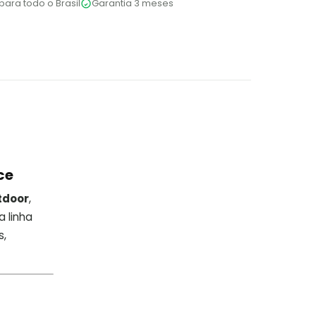
para todo o Brasil
Garantia 3 meses
ce
tdoor
,
a linha
s,