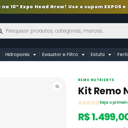
 na 10ª Expo Head Grow! Use o cupom EXPO5 e 
Hidroponia
Exaustor e Filtro
Estufa
Ferti
REMO NUTRIENTS
Kit Remo N
Seja o primeir
R$ 1.499,0