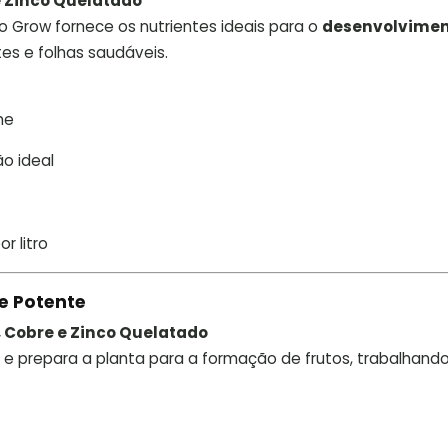
e Zinco Quelatado
o Grow fornece os nutrientes ideais para o
desenvolvime
tes e folhas saudáveis.
me
o ideal
r litro
e Potente
, Cobre e Zinco Quelatado
e prepara a planta para a formação de frutos, trabalhando