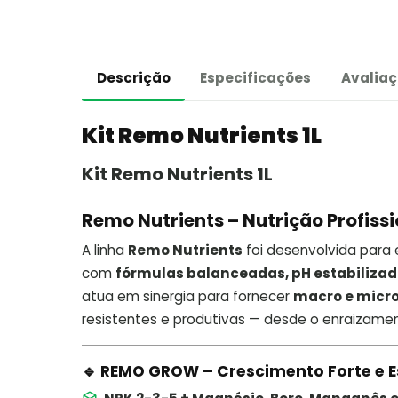
Descrição
Especificações
Avaliaç
Kit Remo Nutrients 1L
Kit Remo Nutrients 1L
Remo Nutrients – Nutrição Profiss
A linha
Remo Nutrients
foi desenvolvida para
com
fórmulas balanceadas, pH estabilizad
atua em sinergia para fornecer
macro e micro
resistentes e produtivas — desde o enraizament
🔹 REMO GROW – Crescimento Forte e 