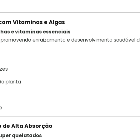
 com Vitaminas e Algas
nhas e vitaminas essenciais
, promovendo enraizamento e desenvolvimento saudável 
ízes
da planta
e
o de Alta Absorção
 super quelatados