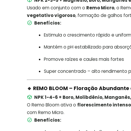
NPK 2-3-5 + Magnésio, Boro, Manganês 
Usado em conjunto com o
Remo Micro
, o Rem
vegetativo vigoroso
, formação de galhos for
Benefícios:
Estimula o crescimento rápido e unifor
Mantém o pH estabilizado para absorçã
Promove raízes e caules mais fortes
Super concentrado – alto rendimento po
🔹 REMO BLOOM – Floração Abundante 
NPK 1-4-6 + Boro, Molibdênio, Manganês
O Remo Bloom ativa o
florescimento intenso
com Remo Micro.
Benefícios: