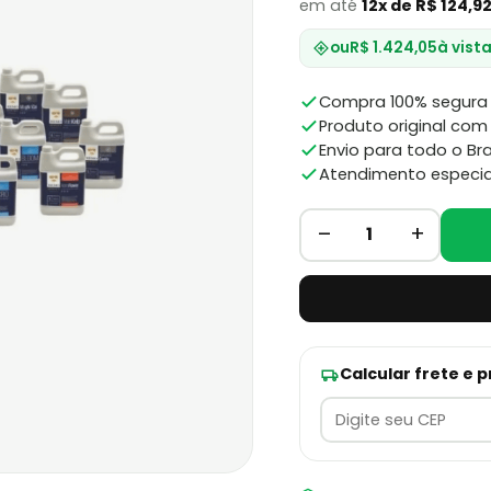
em até
12x de R$ 124,9
ou
R$ 1.424,05
à vist
Compra 100% segura 
Produto original com 
Envio para todo o Bra
Atendimento especia
–
+
1
Calcular frete e 