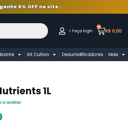
ganhe 5% OFF no site.
0
< Faça login
R$
0,00
lizante
Kit Cultivo
Desumidificadores
Mais
utrients 1L
o a avaliar
0