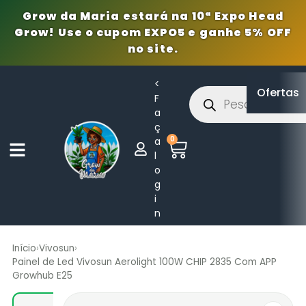
Grow da Maria estará na 10ª Expo Head
Grow! Use o cupom EXPO5 e ganhe 5% OFF
no site.
<
Ofertas
F
a
ç
0
a
l
o
g
i
n
Início
›
Vivosun
›
Painel de Led Vivosun Aerolight 100W CHIP 2835 Com APP
Growhub E25