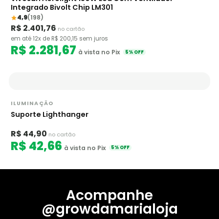
Integrado Bivolt Chip LM301
4,9
(198)
R$ 2.401,76
no cartão
em até 12x de R$ 200,15 sem juros
R$ 2.281,67
à vista no Pix
5% OFF
ILUMINAÇÃO
Suporte Lighthanger
R$ 44,90
no cartão
R$ 42,66
à vista no Pix
5% OFF
Acompanhe
@growdamarialoja