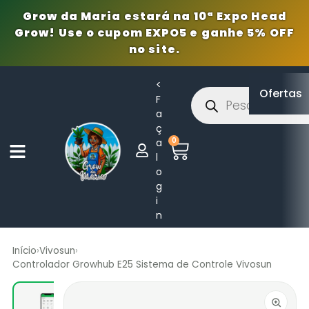
Grow da Maria estará na 10ª Expo Head
Grow! Use o cupom EXPO5 e ganhe 5% OFF
no site.
<
Ofertas
F
a
ç
0
a
l
o
g
i
n
Início
›
Vivosun
›
Controlador Growhub E25 Sistema de Controle Vivosun