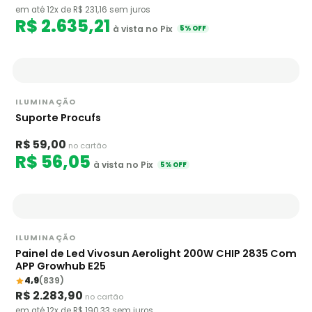
em até 12x de R$ 231,16 sem juros
R$ 2.635,21
à vista no Pix
5% OFF
ILUMINAÇÃO
Suporte Procufs
R$ 59,00
no cartão
R$ 56,05
à vista no Pix
5% OFF
ILUMINAÇÃO
Painel de Led Vivosun Aerolight 200W CHIP 2835 Com
APP Growhub E25
4,9
(839)
R$ 2.283,90
no cartão
em até 12x de R$ 190,33 sem juros