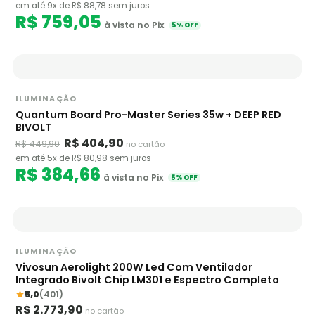
em até 9x de R$ 88,78 sem juros
R$ 759,05
à vista no Pix
5% OFF
ILUMINAÇÃO
Quantum Board Pro-Master Series 35w + DEEP RED
BIVOLT
R$ 404,90
R$ 449,90
no cartão
em até 5x de R$ 80,98 sem juros
R$ 384,66
à vista no Pix
5% OFF
ILUMINAÇÃO
Vivosun Aerolight 200W Led Com Ventilador
Integrado Bivolt Chip LM301 e Espectro Completo
5,0
(401)
R$ 2.773,90
no cartão