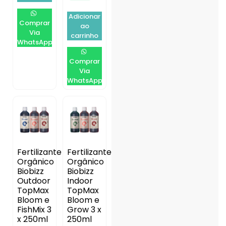
Adicionar
Comprar
ao
Via
carrinho
WhatsApp
Comprar
Via
WhatsApp
Fertilizante
Fertilizante
Orgânico
Orgânico
Biobizz
Biobizz
Outdoor
Indoor
TopMax
TopMax
Bloom e
Bloom e
FishMix 3
Grow 3 x
x 250ml
250ml