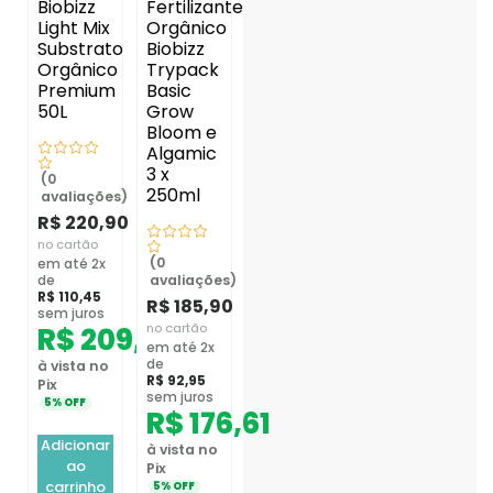
Biobizz
Fertilizante
Light Mix
Orgânico
Substrato
Biobizz
Orgânico
Trypack
Premium
Basic
50L
Grow
Bloom e
Algamic
3 x
(0
250ml
avaliações)
R$
220,90
no cartão
(0
em até 2x
avaliações)
de
R$
110,45
R$
185,90
sem juros
no cartão
R$
209,86
em até 2x
de
à vista no
R$
92,95
Pix
sem juros
5% OFF
R$
176,61
Adicionar
à vista no
ao
Pix
carrinho
5% OFF