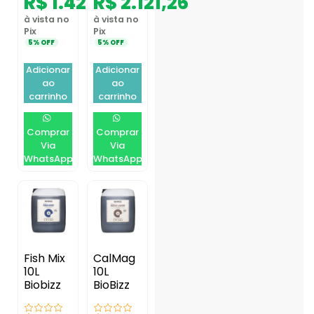
R$
1.420,16
R$
2.121,26
à vista no
à vista no
Pix
Pix
5% OFF
5% OFF
Adicionar
Adicionar
ao
ao
carrinho
carrinho
Comprar
Comprar
Via
Via
WhatsApp
WhatsApp
Fish Mix
CalMag
10L
10L
Biobizz
BioBizz