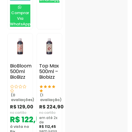
Comprar
Via
WhatsApp
BioBloom
Top Max
500ml
500ml –
BioBizz
Biobizz
(0
(1
avaliações)
avaliação)
R$
129,00
R$
224,90
no cartão
no cartão
R$
122,55
em até 2x
de
à vista no
R$
112,45
sem juros
Pix