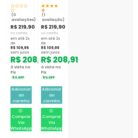
(0
(1
avaliações)
avaliação)
R$
219,90
R$
219,90
no cartão
no cartão
em até 2x
em até 2x
de
de
R$
109,95
R$
109,95
sem juros
sem juros
R$
208,91
R$
208,91
à vista no
à vista no
Pix
Pix
5% OFF
5% OFF
Adicionar
Adicionar
ao
ao
carrinho
carrinho
Comprar
Comprar
Via
Via
WhatsApp
WhatsApp