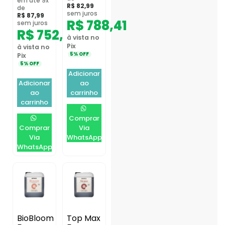
em até 9x
R$
82,99
de
sem juros
R$
87,99
R$
788,41
sem juros
R$
752,31
à vista no
Pix
à vista no
5% OFF
Pix
5% OFF
Adicionar
Adicionar
ao
ao
carrinho
carrinho
Comprar
Comprar
Via
Via
WhatsApp
WhatsApp
BioBloom
Top Max