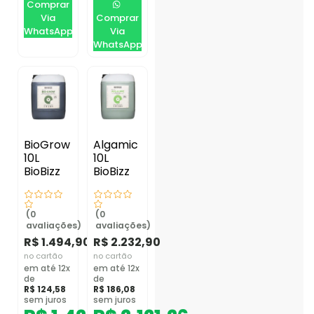
Comprar
Via
Comprar
WhatsApp
Via
WhatsApp
BioGrow
Algamic
10L
10L
BioBizz
BioBizz
(0
(0
avaliações)
avaliações)
R$
1.494,90
R$
2.232,90
no cartão
no cartão
em até 12x
em até 12x
de
de
R$
124,58
R$
186,08
sem juros
sem juros