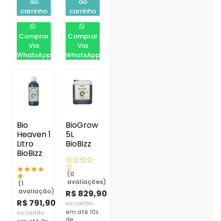
ao
ao
carrinho
carrinho
Comprar
Comprar
Via
Via
WhatsApp
WhatsApp
Bio
BioGrow
Heaven 1
5L
Litro
BioBizz
BioBizz
(0
avaliações)
(1
avaliação)
R$
829,90
R$
791,90
no cartão
em até 10x
no cartão
de