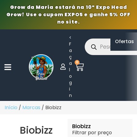
Grow da Maria estará na 10ª Expo Head
Grow! Use o cupom EXPO5 e ganhe 5% OFF
no site.
<
Ofertas
F
a
ç
0
a
l
o
g
i
n
Início
/
Marcas
/ Biobizz
Biobizz
Biobizz
Filtrar por preço