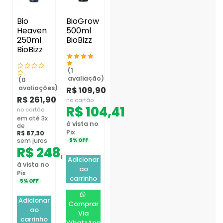
Bio
BioGrow
Heaven
500ml
250ml
BioBizz
BioBizz
(1
avaliação)
(0
avaliações)
R$
109,90
R$
261,90
no cartão
R$
104,41
no cartão
em até 3x
à vista no
de
Pix
R$
87,30
sem juros
5% OFF
R$
248,81
Adicionar
à vista no
ao
Pix
carrinho
5% OFF
Adicionar
Comprar
ao
Via
carrinho
WhatsApp