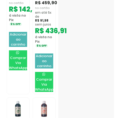
R$
459,90
no cartão
R$
142,41
no cartão
em até 5x
à vista no
de
Pix
R$
91,98
sem juros
5% OFF
R$
436,91
Adicionar
à vista no
ao
Pix
carrinho
5% OFF
Adicionar
Comprar
ao
Via
carrinho
WhatsApp
Comprar
Via
WhatsApp