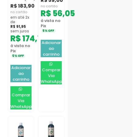
R$
59,00
R$
183,90
no cartão
R$
56,05
no cartão
em até 2x
à vista no
de
Pix
R$
91,95
sem juros
5% OFF
R$
174,71
Adicionar
à vista no
ao
Pix
carrinho
5% OFF
Adicionar
Comprar
ao
Via
carrinho
WhatsApp
Comprar
Via
WhatsApp