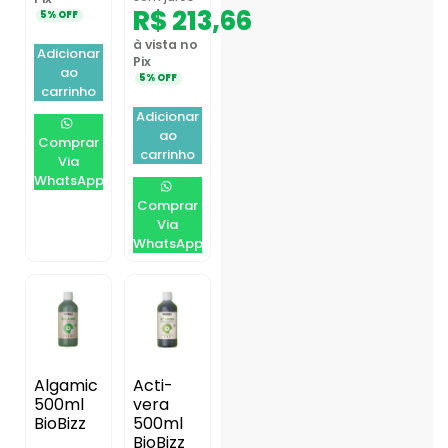
R$
213,66
5% OFF
à vista no
Adicionar
Pix
ao
5% OFF
carrinho
Adicionar
ao
Comprar
carrinho
Via
WhatsApp
Comprar
Via
WhatsApp
Algamic
Acti-
500ml
vera
BioBizz
500ml
BioBizz