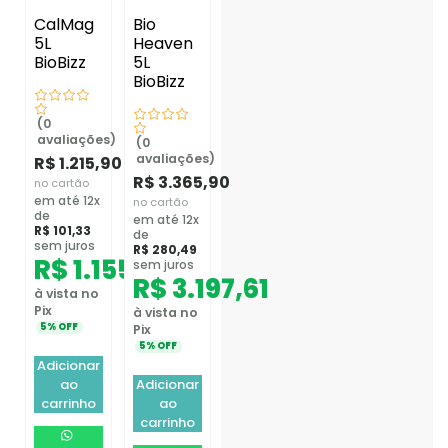
CalMag
Bio
5L
Heaven
BioBizz
5L
BioBizz
(0
avaliações)
(0
avaliações)
R$
1.215,90
R$
3.365,90
no cartão
em até 12x
no cartão
de
em até 12x
R$
101,33
de
sem juros
R$
280,49
R$
1.155,11
sem juros
R$
3.197,61
à vista no
Pix
à vista no
5% OFF
Pix
5% OFF
Adicionar
ao
Adicionar
carrinho
ao
carrinho