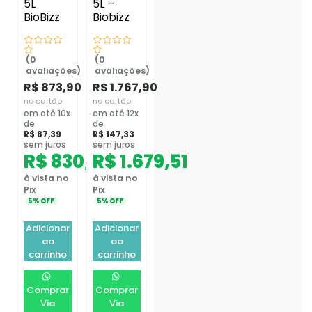
5L
5L –
BioBizz
Biobizz
(0
(0
avaliações)
avaliações)
R$
873,90
R$
1.767,90
no cartão
no cartão
em até 10x
em até 12x
de
de
R$
87,39
R$
147,33
sem juros
sem juros
R$
830,21
R$
1.679,51
à vista no
à vista no
Pix
Pix
5% OFF
5% OFF
Adicionar
Adicionar
ao
ao
carrinho
carrinho
Comprar
Comprar
Via
Via