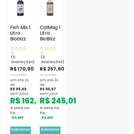
Fish Mix 1
CalMag 1
Litro
Litro
Biobizz
BioBizz
(0
(0
avaliações)
avaliações)
R$
170,90
R$
257,90
no cartão
no cartão
em até 2x
em até 3x
de
de
R$
85,45
R$
85,97
sem juros
sem juros
R$
162,36
R$
245,01
à vista no
à vista no
Pix
Pix
5% OFF
5% OFF
Adicionar
Adicionar