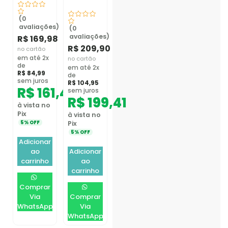
(0
avaliações)
(0
avaliações)
R$
169,98
R$
209,90
no cartão
em até 2x
no cartão
de
em até 2x
R$
84,99
de
sem juros
R$
104,95
R$
161,48
sem juros
R$
199,41
à vista no
Pix
à vista no
5% OFF
Pix
5% OFF
Adicionar
ao
Adicionar
carrinho
ao
carrinho
Comprar
Via
Comprar
WhatsApp
Via
WhatsApp