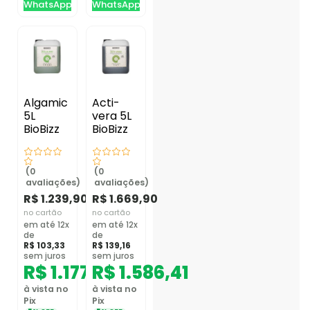
WhatsApp
WhatsApp
Algamic
Acti-
5L
vera 5L
BioBizz
BioBizz
(0
(0
avaliações)
avaliações)
R$
1.239,90
R$
1.669,90
no cartão
no cartão
em até 12x
em até 12x
de
de
R$
103,33
R$
139,16
sem juros
sem juros
R$
1.177,91
R$
1.586,41
à vista no
à vista no
Pix
Pix