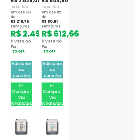
R$
2.625,00
R$
644,90
no cartão
no cartão
em até 12x
em até 8x
de
de
R$
218,75
R$
80,61
sem juros
sem juros
R$
2.493,75
R$
612,66
à vista no
à vista no
Pix
Pix
5% OFF
5% OFF
Adicionar
Adicionar
ao
ao
carrinho
carrinho
Comprar
Comprar
Via
Via
WhatsApp
WhatsApp