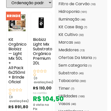
Filtro de Carvão
(10)
Hidroponia
(101)
BRINDE
Iluminação
(48)
Kit Case Bag
(7)
Kit Cultivo
(32)
Kit
Biobizz
Marcas
(602)
Orgânico
Light Mix
Biobizz
Substrato
Medidores
(13)
— Light
Orgânico
Ofertas Da Maria
Mix 50L
Premium
(1)
+
20L
Sem categoria
(1)
All·Pack
6x250ml
Substrato
(45)
+ Brinde
(0
Tabacaria
Oficial
(202)
avaliações)
R$
110,00
Timer
(7)
no cartão
Utilidades
R$
104,50
(100)
(0
avaliações)
Vasos
(40)
à vista no
R$
891,80
Pix