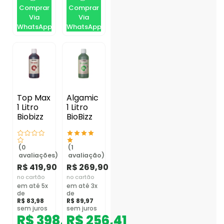
Comprar
Comprar
Via
Via
WhatsApp
WhatsApp
Top Max
Algamic
1 Litro
1 Litro
Biobizz
BioBizz
(0
(1
avaliações)
avaliação)
R$
419,90
R$
269,90
no cartão
no cartão
em até 5x
em até 3x
de
de
R$
83,98
R$
89,97
sem juros
sem juros
R$
398,91
R$
256,41