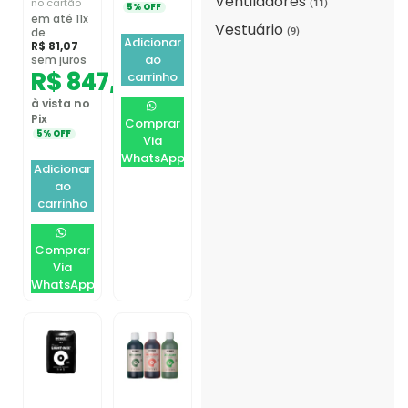
Ventiladores
no cartão
(11)
5% OFF
em até 11x
Vestuário
(9)
de
Adicionar
R$
81,07
ao
sem juros
R$
847,21
carrinho
à vista no
Pix
Comprar
5% OFF
Via
WhatsApp
Adicionar
ao
carrinho
Comprar
Via
WhatsApp