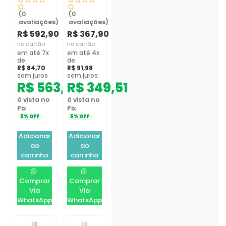
(0
(0
avaliações)
avaliações)
R$
592,90
R$
367,90
no cartão
no cartão
em até 7x
em até 4x
de
de
R$
84,70
R$
91,98
sem juros
sem juros
R$
563,26
R$
349,51
à vista no
à vista no
Pix
Pix
5% OFF
5% OFF
Adicionar
Adicionar
ao
ao
carrinho
carrinho
Comprar
Comprar
Via
Via
WhatsApp
WhatsApp