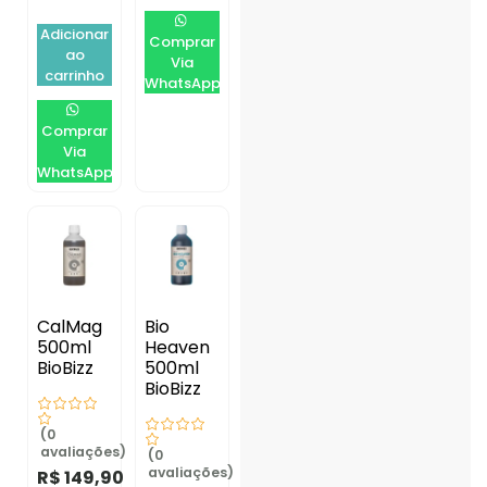
Adicionar
Comprar
ao
Via
carrinho
WhatsApp
Comprar
Via
WhatsApp
CalMag
Bio
500ml
Heaven
BioBizz
500ml
BioBizz
(0
avaliações)
(0
avaliações)
R$
149,90