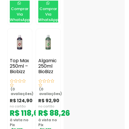
Comprar
Comprar
Via
Via
WhatsApp
WhatsApp
Top Max
Algamic
250ml –
250ml
Biobizz
BioBizz
(0
(0
avaliações)
avaliações)
R$
124,90
R$
92,90
no cartão
no cartão
R$
118,66
R$
88,26
à vista no
à vista no
Pix
Pix