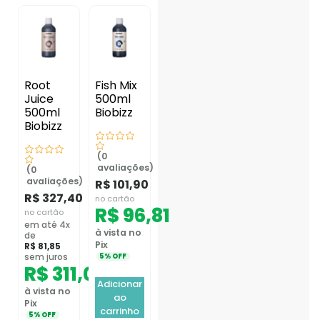
Root
Fish Mix
Juice
500ml
500ml
Biobizz
Biobizz
(0
avaliações)
(0
avaliações)
R$
101,90
R$
327,40
no cartão
R$
96,81
no cartão
em até 4x
à vista no
de
Pix
R$
81,85
sem juros
5% OFF
R$
311,03
Adicionar
à vista no
ao
Pix
carrinho
5% OFF