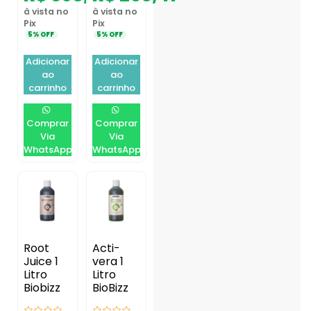
à vista no
à vista no
Pix
Pix
5% OFF
5% OFF
Adicionar
Adicionar
ao
ao
carrinho
carrinho
Comprar
Comprar
Via
Via
WhatsApp
WhatsApp
Root
Acti-
Juice 1
vera 1
Litro
Litro
Biobizz
BioBizz