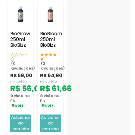
BioGrow
BioBloom
250ml
250ml
BioBizz
BioBizz
(0
(2
avaliações)
avaliações)
R$
59,00
R$
64,90
no cartão
no cartão
R$
56,05
R$
61,66
à vista no
à vista no
Pix
Pix
5% OFF
5% OFF
Adicionar
Adicionar
ao
ao
carrinho
carrinho