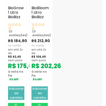
BioGrow
BioBloom
1 Litro
1 Litro
BioBizz
BioBizz
(0
(0
avaliações)
avaliações)
R$
184,90
R$
212,90
no cartão
no cartão
em até 2x
em até 2x
de
de
R$
92,45
R$
106,45
sem juros
sem juros
R$
175,66
R$
202,26
à vista no
à vista no
Pix
Pix
5% OFF
5% OFF
Adicionar
Adicionar
ao
ao
carrinho
carrinho