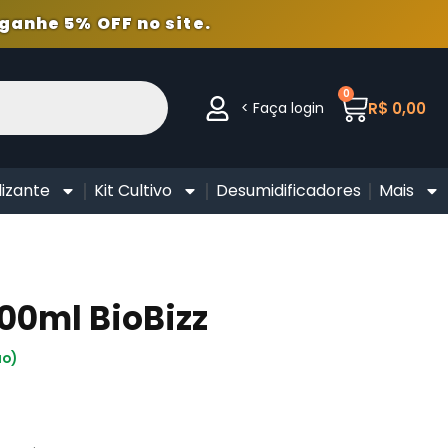
ganhe 5% OFF no site.
0
< Faça login
R$
0,00
lizante
Kit Cultivo
Desumidificadores
Mais
00ml BioBizz
ão)