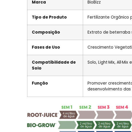
Marca
BioBizz
Tipo de Produto
Fertilizante Orgânico
Composição
Extrato de beterraba 
Fases de Uso
Crescimento Vegetati
Compatibilidade de
Solo, Light·Mix, All·Mi
Solo
Função
Promover crescimento 
desenvolvimento das 