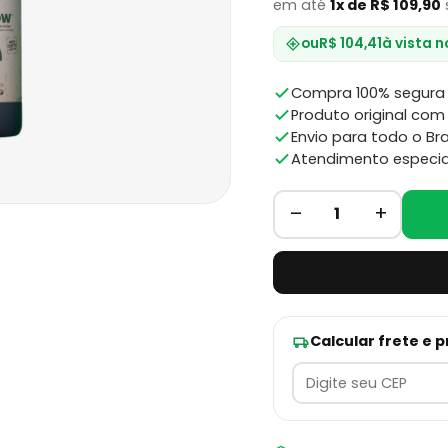
em até
1x de R$ 109,90
ou
R$ 104,41
à vista n
Compra 100% segura 
Produto original com 
Envio para todo o Bra
Atendimento especia
–
+
1
Calcular frete e 