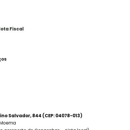
ota Fiscal
ços
ino Salvador, 844 (CEP: 04078-013)
ô Moema