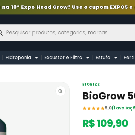
 na 10ª Expo Head Grow! Use o cupom EXPO5 e 
Hidroponia
Exaustor e Filtro
Estufa
Ferti
BIOBIZZ
BioGrow 5
5,0
(1 avaliaç
R$ 109,90