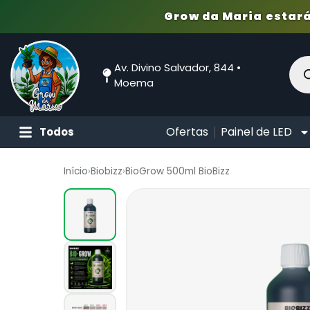
Grow da Maria estará
Av. Divino Salvador, 844 •
Moema
Ofertas
Painel de LED
Todos
Início
›
Biobizz
›
BioGrow 500ml BioBizz