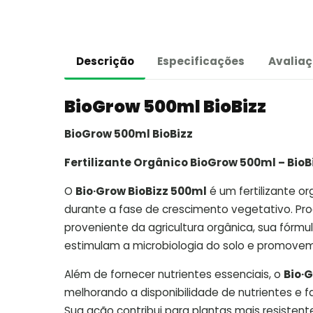
Descrição
Especificações
Avaliaç
BioGrow 500ml BioBizz
BioGrow 500ml BioBizz
Fertilizante Orgânico BioGrow 500ml – BioB
O
Bio·Grow BioBizz 500ml
é um fertilizante o
durante a fase de crescimento vegetativo. Pro
proveniente da agricultura orgânica, sua fórmu
estimulam a microbiologia do solo e promove
Além de fornecer nutrientes essenciais, o
Bio·
melhorando a disponibilidade de nutrientes e f
Sua ação contribui para plantas mais resisten