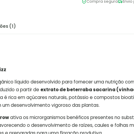
Compra segura
Envio 
ões (1)
izz
rgânico líquido desenvolvido para fornecer uma nutrição co
duzido a partir de
extrato de beterraba sacarina (vinha
la é rica em açúcares naturais, potássio e compostos bioat
m um desenvolvimento vigoroso das plantas.
Grow
ativa os microrganismos benéficos presentes no subst
avorecendo o desenvolvimento de raízes, caules e folhas ma
tes e preparadas para uma floração produtiva.