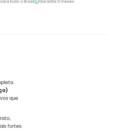
para todo o Brasil
Garantia 3 meses
mpleta
ça)
ivos que
rato,
is fortes.