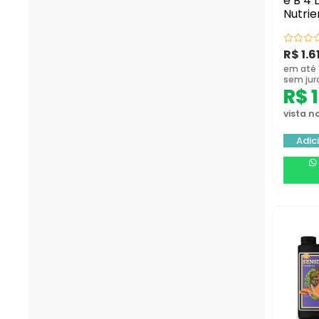
e B 4 
Nutrie
R$
1.6
em até 
sem jur
R$
1
vista no
Adic