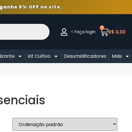
ganhe 5% OFF no site.
0
< Faça login
R$
0,00
lizante
Kit Cultivo
Desumidificadores
Mais
senciais