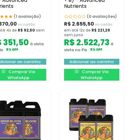
– Advanced
+ B) – Advanced
rients
Nutrients
(1 avaliação)
(0 avaliações)
370,00
R$
2.655,50
no cartão
no cartão
té 4x de
R$
92,50
sem
em até 12x de
R$
221,29
s
sem juros
$
351,50
R$
2.522,73
à vista
à
ix
vista no Pix
5% OFF
5% OFF
dicionar ao carrinho
Adicionar ao carrinho
Comprar Via
Comprar Via
WhatsApp
WhatsApp