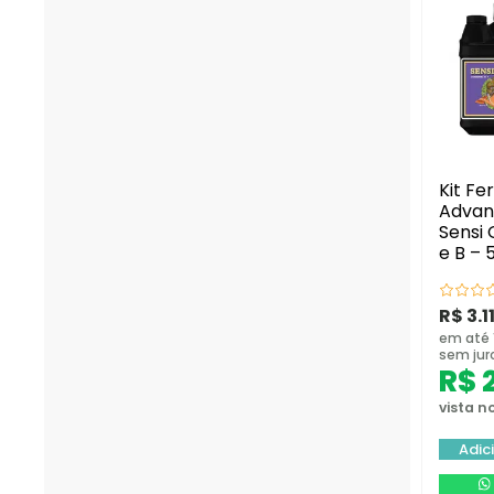
Kit Fer
Advan
Sensi
e B – 
R$
3.1
em até 
sem jur
R$
2
vista no
Adic