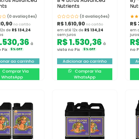
Litros Advanced
B 4 Litros Advanced
B) 
nts
Nutrients
Nut
(0 avaliações)
(0 avaliações)
10,90
R$
1.610,90
R$
no cartão
no cartão
12x de
R$
134,24
em até 12x de
R$
134,24
em a
os
sem juros
juro
.530,36
R$
1.530,36
R
à
à
 Pix
vista no Pix
no P
5% OFF
5% OFF
ionar ao carrinho
Adicionar ao carrinho
A
Comprar Via
Comprar Via
WhatsApp
WhatsApp