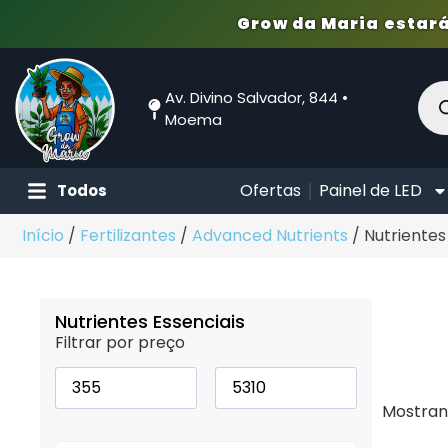
Grow da Maria estará
Av. Divino Salvador, 844 •
Moema
Ofertas
Painel de LED
Todos
Início
/
Fertilizantes
/
Advanced Nutrients
/ Nutrientes
Nutrientes Essenciais
Filtrar por preço
Mostrand