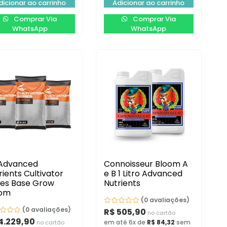
dicionar ao carrinho
Adicionar ao carrinho
Comprar Via
Comprar Via
WhatsApp
WhatsApp
 Advanced
Connoisseur Bloom A
rients Cultivator
e B 1 Litro Advanced
ies Base Grow
Nutrients
oom
(0 avaliações)
(0 avaliações)
R$
505,90
no cartão
4.229,90
no cartão
em até 6x de
R$
84,32
sem