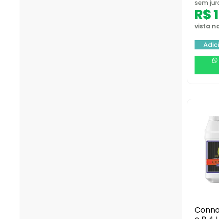
sem jur
R$
1
vista no
Adic
Conno