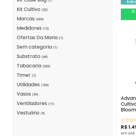
(7)
Adic
Kit Cultivo
(32)
Marcas
(604)
Medidores
(13)
Ofertas Da Maria
(1)
Sem categoria
(1)
Substrato
(44)
Tabacaria
(202)
Timer
(7)
Utilidades
(100)
Vasos
(39)
Advan
Ventiladores
Cultiv
(11)
Bloom 
Vestuário
(9)
R$
1.4
em até 