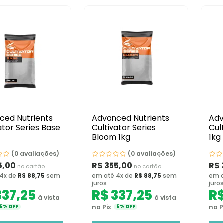
ced Nutrients
Advanced Nutrients
Adv
ator Series Base
Cultivator Series
Cul
Bloom 1kg
1kg
(0 avaliações)
(0 avaliações)
5,00
R$
355,00
R$
no cartão
no cartão
 4x de
R$
88,75
sem
em até 4x de
R$
88,75
sem
em a
juros
juro
37,25
R$
337,25
R
à vista
à vista
no Pix
no P
5% OFF
5% OFF