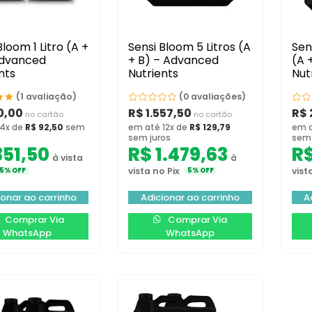
Bloom 1 Litro (A +
Sensi Bloom 5 Litros (A
Sen
Advanced
+ B) – Advanced
(A 
nts
Nutrients
Nut
(1 avaliação)
(0 avaliações)
0,00
R$
1.557,50
R$
no cartão
no cartão
 4x de
R$
92,50
sem
em até 12x de
R$
129,79
em a
sem juros
sem 
51,50
R$
1.479,63
R
à vista
à
vista no Pix
vist
5% OFF
5% OFF
ionar ao carrinho
Adicionar ao carrinho
A
Comprar Via
Comprar Via
WhatsApp
WhatsApp