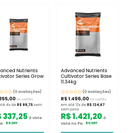
anced Nutrients
Advanced Nutrients
tivator Series Grow
Cultivator Series Base
11.34kg
(0 avaliações)
(0 avaliações)
355,00
R$
1.496,00
no cartão
no cartão
té 4x de
R$
88,75
sem
em até 12x de
R$
124,67
s
sem juros
$
337,25
R$
1.421,20
à vista
à
ix
vista no Pix
5% OFF
5% OFF