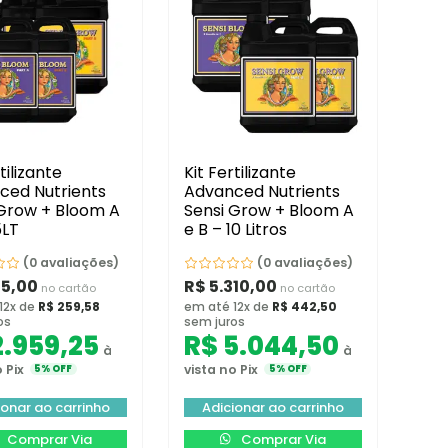
tilizante
Kit Fertilizante
ced Nutrients
Advanced Nutrients
 Grow + Bloom A
Sensi Grow + Bloom A
5LT
e B – 10 Litros
(0 avaliações)
(0 avaliações)
15,00
R$
5.310,00
no cartão
no cartão
12x de
R$
259,58
em até 12x de
R$
442,50
os
sem juros
.959,25
R$
5.044,50
à
à
 Pix
vista no Pix
5% OFF
5% OFF
ionar ao carrinho
Adicionar ao carrinho
Comprar Via
Comprar Via