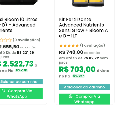
si Bloom 10 Litros
Kit Fertilizante
+ B) – Advanced
Advanced Nutrients
rients
Sensi Grow + Bloom A
e B – 1LT
(0 avaliações)
(1 avaliação)
2.655,50
no cartão
R$
740,00
té 12x de
R$
221,29
no cartão
juros
em até 9x de
R$
82,22
sem
$
2.522,73
juros
à
R$
703,00
a no Pix
à vista
5% OFF
no Pix
5% OFF
dicionar ao carrinho
Adicionar ao carrinho
Comprar Via
WhatsApp
Comprar Via
WhatsApp