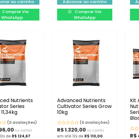
ionar ao carrinho
Adicionar ao carrinho
A
Comprar Via
Comprar Via
WhatsApp
WhatsApp
ced Nutrients
Advanced Nutrients
Kit
ator Series
Cultivator Series Grow
Nut
11,34kg
10kg
Ser
Bl
(0 avaliações)
(0 avaliações)
96,00
R$
1.320,00
no cartão
no cartão
R$
12x de
R$
124,67
em até 12x de
R$
110,00