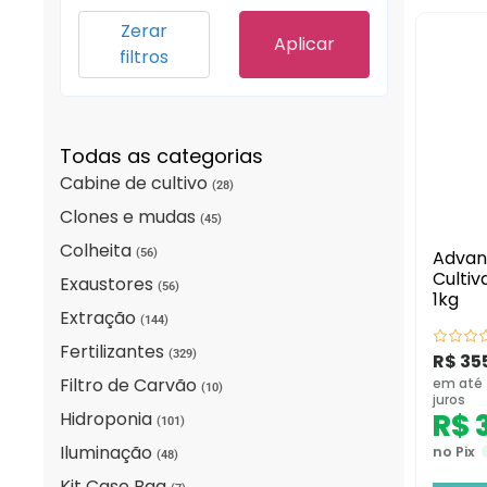
Zerar
Aplicar
filtros
Todas as categorias
Cabine de cultivo
(28)
Clones e mudas
(45)
Colheita
(56)
Advan
Cultiv
Exaustores
(56)
1kg
Extração
(144)
Fertilizantes
(329)
R$
35
Filtro de Carvão
em até
(10)
juros
Hidroponia
R$
3
(101)
Iluminação
no Pix
(48)
Kit Case Bag