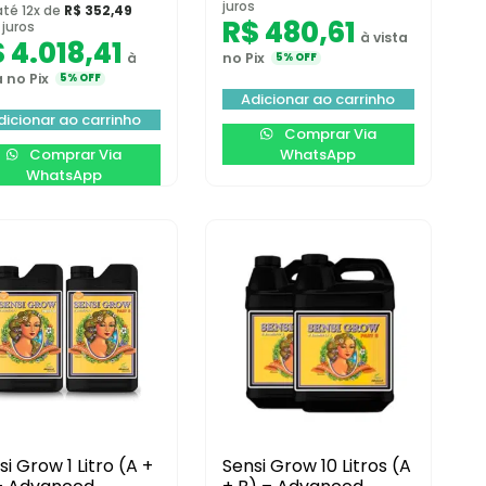
juros
té 12x de
R$
352,49
R$
480,61
juros
à vista
$
4.018,41
à
no Pix
5% OFF
a no Pix
5% OFF
Adicionar ao carrinho
dicionar ao carrinho
Comprar Via
Comprar Via
WhatsApp
WhatsApp
si Grow 1 Litro (A +
Sensi Grow 10 Litros (A