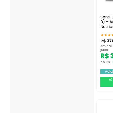
Sensi 
B) – 
Nutrie
R$
37
em até
juros
R$
3
no Pix
Adic