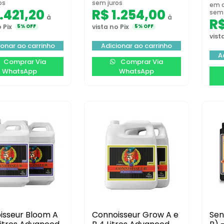
os
sem juros
em a
.421,20
R$
1.254,00
sem 
à
à
R
 Pix
vista no Pix
5% OFF
5% OFF
vist
ionar ao carrinho
Adicionar ao carrinho
A
Comprar Via
Comprar Via
WhatsApp
WhatsApp
isseur Bloom A
Connoisseur Grow A e
Sen