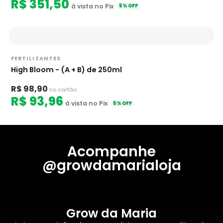
R$ 351,50
à vista no Pix
5% OFF
FERTILIZANTES
High Bloom - (A + B) de 250ml
R$ 98,90
no cartão
R$ 93,96
à vista no Pix
5% OFF
Acompanhe
@growdamarialoja
Grow da Maria