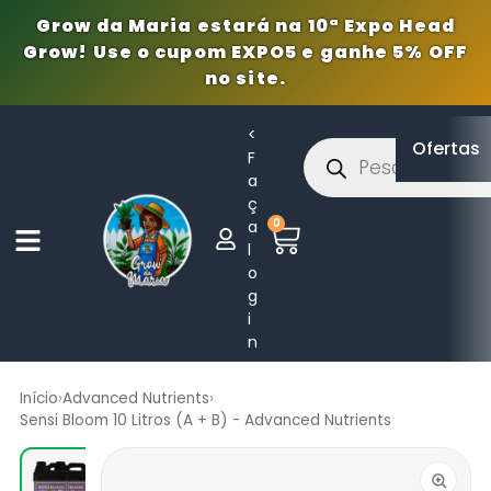
Grow da Maria estará na 10ª Expo Head
Grow! Use o cupom EXPO5 e ganhe 5% OFF
no site.
<
Ofertas
F
a
ç
0
a
l
o
g
i
n
Início
›
Advanced Nutrients
›
Sensi Bloom 10 Litros (A + B) - Advanced Nutrients