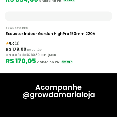
à vista no Pix
5% OFF
EXAUSTORES
Exaustor Indoor Garden HighPro 150mm 220V
5,0
(2)
R$ 179,00
no cartão
em até 2x de R$ 89,50 sem juros
R$ 170,05
à vista no Pix
5% OFF
Acompanhe
@growdamarialoja