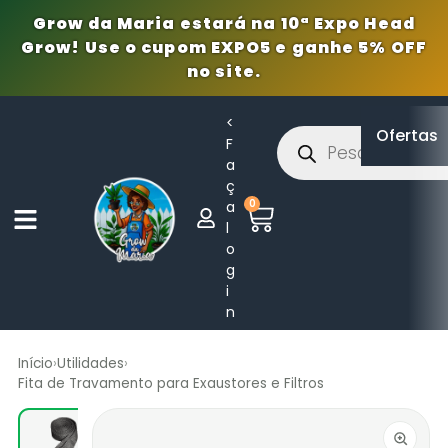
Grow da Maria estará na 10ª Expo Head
Grow! Use o cupom EXPO5 e ganhe 5% OFF
no site.
<
Ofertas
F
a
ç
0
a
l
o
g
i
n
Início
›
Utilidades
›
Fita de Travamento para Exaustores e Filtros