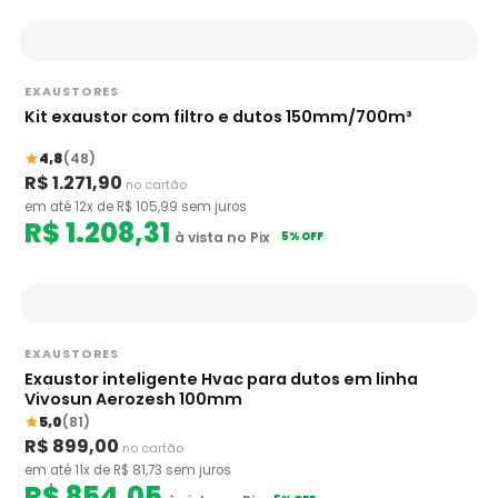
EXAUSTORES
Kit exaustor com filtro e dutos 150mm/700m³
4,8
(48)
R$ 1.271,90
no cartão
em até 12x de R$ 105,99 sem juros
R$ 1.208,31
à vista no Pix
5% OFF
EXAUSTORES
Exaustor inteligente Hvac para dutos em linha
Vivosun Aerozesh 100mm
5,0
(81)
R$ 899,00
no cartão
em até 11x de R$ 81,73 sem juros
R$ 854,05