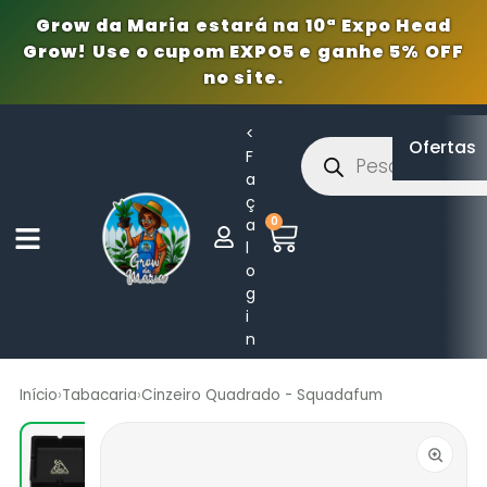
Grow da Maria estará na 10ª Expo Head
Grow! Use o cupom EXPO5 e ganhe 5% OFF
no site.
<
Ofertas
F
a
ç
0
a
l
o
g
i
n
Início
›
Tabacaria
›
Cinzeiro Quadrado - Squadafum