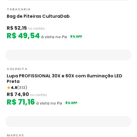
TABACARIA
Bag de Piteiras CulturaDab
R$ 52,15
no cartão
R$ 49,54
à vista no Pix
5% OFF
COLHEITA
Lupa PROFISSIONAL 30X e 60X com Iluminação LED
Preta
4,9
(313)
R$ 74,90
no cartão
R$ 71,16
à vista no Pix
5% OFF
MARCAS