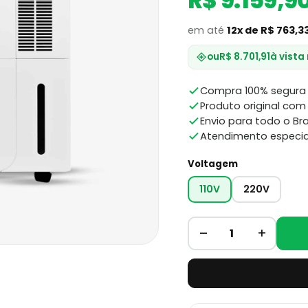
R$ 9.159,9
em até
12x de R$ 763,3
ou
R$ 8.701,91
à vista
Compra 100% segura 
Produto original com 
Envio para todo o Bra
Atendimento especia
Voltagem
110V
220V
–
+
1