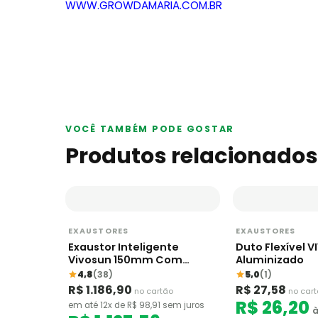
WWW.GROWDAMARIA.COM.BR
VOCÊ TAMBÉM PODE GOSTAR
Produtos relacionados
EXAUSTORES
EXAUSTORES
Exaustor Inteligente
Duto Flexível 
Vivosun 150mm Com
Aluminizado
Controle E12
4,8
(38)
5,0
(1)
R$ 1.186,90
R$ 27,58
no cartão
no car
R$ 26,20
em até 12x de R$ 98,91 sem juros
à