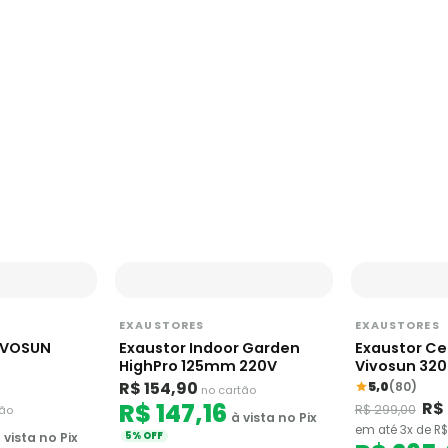
EXAUSTORES
EXAUSTORES
VIVOSUN
Exaustor Indoor Garden
Exaustor Ce
HighPro 125mm 220V
Vivosun 320
R$ 154,90
5,0
(80)
no cartão
R$ 147,16
R$
R$ 299,00
tão
à vista no Pix
em até 3x de R$
 vista no Pix
5% OFF