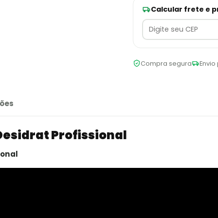
Calcular frete e 
Compra segura
Envio 
ões
esidrat Profissional
ional