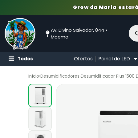
Grow da Maria estará
Av. Divino Salvador, 844 •
Moema
Ofertas
Painel de LED
Todos
Início
›
Desumidificadores
›
Desumidificador Plus 1500 D