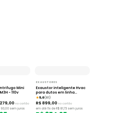
EXAUSTORES
ntrifugo Mini
Exaustor inteligente Hvac
M3H - 110v
para dutos em linha
Vivosun Aerozesh 100mm
5,0
(81)
 279,00
R$ 899,00
no cartão
no cartão
 93,00 sem juros
em até 11x de R$ 81,73 sem juros