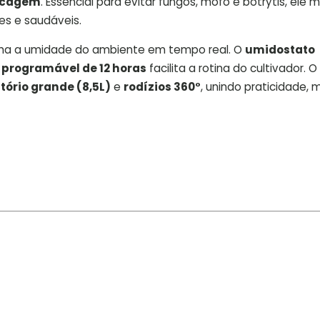
secagem
. Essencial para evitar fungos, mofo e botrytis, ele
es e saudáveis.
ha a umidade do ambiente em tempo real. O
umidostato
 programável de 12 horas
facilita a rotina do cultivador. 
tório grande (8,5L)
e
rodízios 360°
, unindo praticidade, 