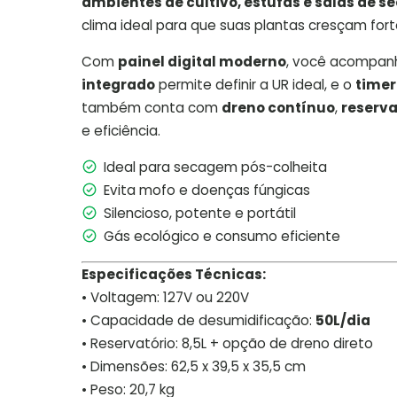
ambientes de cultivo, estufas e salas de 
clima ideal para que suas plantas cresçam fort
Com
painel digital moderno
, você acompan
integrado
permite definir a UR ideal, e o
timer
também conta com
dreno contínuo
,
reserva
e eficiência.
Ideal para secagem pós-colheita
Evita mofo e doenças fúngicas
Silencioso, potente e portátil
Gás ecológico e consumo eficiente
Especificações Técnicas:
• Voltagem: 127V ou 220V
• Capacidade de desumidificação:
50L/dia
• Reservatório: 8,5L + opção de dreno direto
• Dimensões: 62,5 x 39,5 x 35,5 cm
• Peso: 20,7 kg