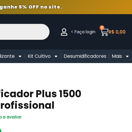
ganhe 5% OFF no site.
0
< Faça login
R$
0,00
lizante
Kit Cultivo
Desumidificadores
Mais
icador Plus 1500
rofissional
o a avaliar