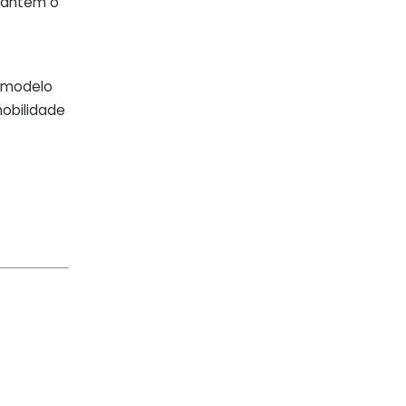
 mantém o
O modelo
mobilidade