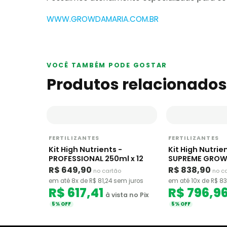
WWW.GROWDAMARIA.COM.BR
VOCÊ TAMBÉM PODE GOSTAR
Produtos relacionados
FERTILIZANTES
FERTILIZANTES
Kit High Nutrients -
Kit High Nutrien
PROFESSIONAL 250ml x 12
SUPREME GROWE
16
R$ 649,90
R$ 838,90
no cartão
no c
em até 8x de R$ 81,24 sem juros
em até 10x de R$ 83
R$ 617,41
R$ 796,9
à vista no Pix
5% OFF
5% OFF