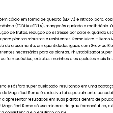
tém cálcio em forma de quelato (EDTA) e nitrato, boro, cob
 máxima (EDDHA eEDTA), manganês quelado e molibdênio. O
ção de frutas, redução do estresse por calor e, quando u
r para plantas robustas e resistentes. Remo Micro – Remo N
iclo de crescimento, em quantidades iguais com Grow ou B
entes necessários para as plantas. Ph Estabilizado! Super
au farmacêutico, extratos marinhos e os quelatos mais fin
Ferro e Fósforo super quelatado, resultando em uma captaç
la do Magnifical Remo é exclusiva foi especialmente conceb
 a apresentar resultados em suas plantas dentro de pouca
! Magnifical Remo só usa minerais de grau farmacêutico, ex
a consistência e o equilíbrio do pH.