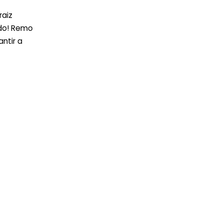
raiz
ado! Remo
ntir a