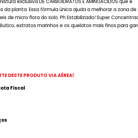
istura exclusiva DE CARBOIDRATOS E AMINOÁCIDOS que é
da planta. Essa fórmula única ajuda a melhorar a zona de 
is de micro flora do solo. Ph Estabilizado! Super Concentr
tico, extratos marinhos e os quelatos mais finos para gara
TE DESTE PRODUTO VIA AÉREA!
ota Fiscal
ços