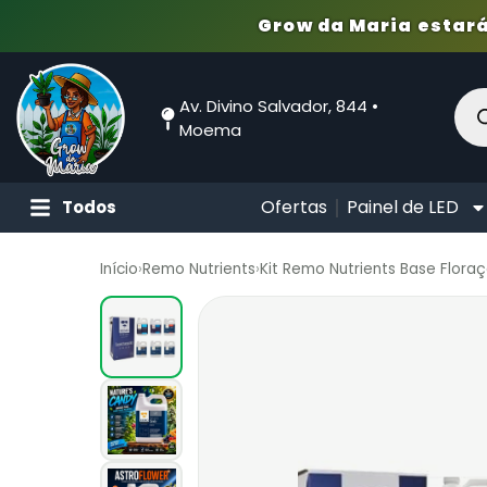
Grow da Maria estará
Av. Divino Salvador, 844 •
Moema
Ofertas
Painel de LED
Todos
Início
›
Remo Nutrients
›
Kit Remo Nutrients Base Floraçã