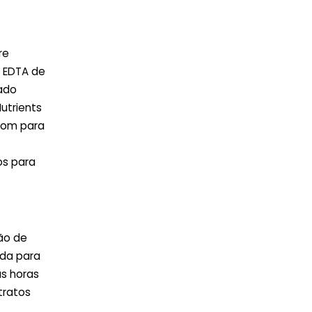
re
 EDTA de
sado
utrients
loom para
os para
ão de
ida para
s horas
tratos