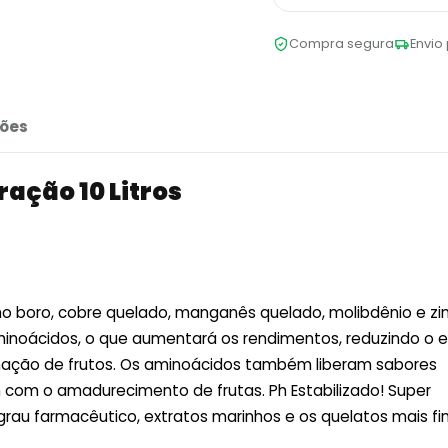
Compra segura
Envio 
ões
ração 10 Litros
boro, cobre quelado, manganês quelado, molibdênio e zi
minoácidos, o que aumentará os rendimentos, reduzindo o 
rmação de frutos. Os aminoácidos também liberam sabores
com o amadurecimento de frutas. Ph Estabilizado! Super
rau farmacêutico, extratos marinhos e os quelatos mais fi