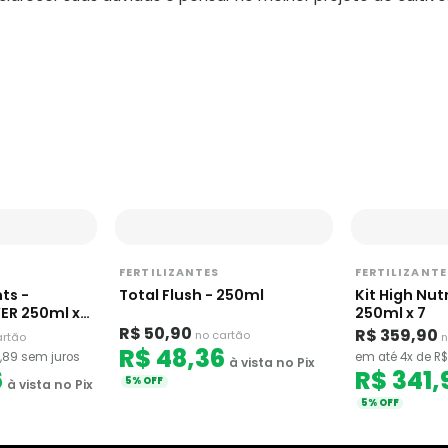
FERTILIZANTES
FERTILIZANTE
ts -
Total Flush - 250ml
Kit High Nut
R 250ml x
250ml x 7
R$ 50,90
R$ 359,90
no cartão
artão
n
R$ 48,36
,89 sem juros
em até 4x de R$
à vista no Pix
6
R$ 341,
5% OFF
à vista no Pix
5% OFF