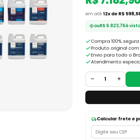
R$ 7.182,9
em até
12x de R$ 598,5
ou
R$ 6.823,76
à vist
Compra 100% segura 
Produto original com 
Envio para todo o Bra
Atendimento especia
–
+
1
Calcular frete e 