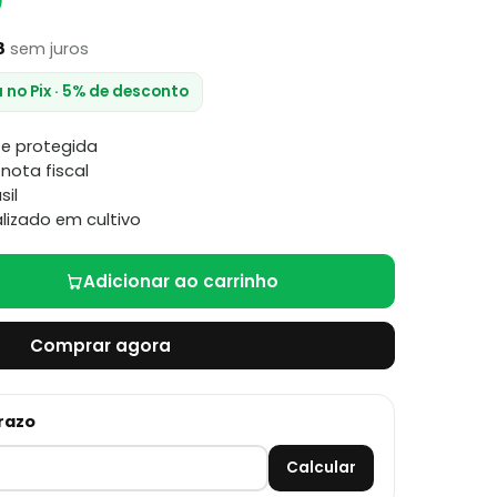
0
8
sem juros
a no Pix · 5% de desconto
e protegida
nota fiscal
sil
lizado em cultivo
Adicionar ao carrinho
Comprar agora
prazo
Calcular