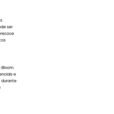
os
ode ser
 precoce
tos
e Bloom.
enciais e
o durante
u