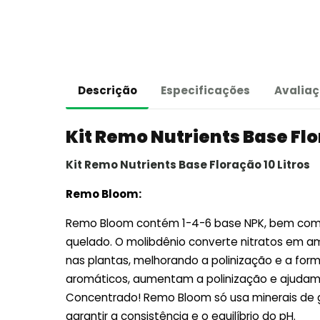
Descrição
Especificações
Avaliaç
Kit Remo Nutrients Base Flo
Kit Remo Nutrients Base Floração 10 Litros
Remo Bloom:
Remo Bloom contém 1-4-6 base NPK, bem como 
quelado. O molibdênio converte nitratos em a
nas plantas, melhorando a polinização e a fo
aromáticos, aumentam a polinização e ajudam 
Concentrado! Remo Bloom só usa minerais de g
garantir a consistência e o equilíbrio do pH.