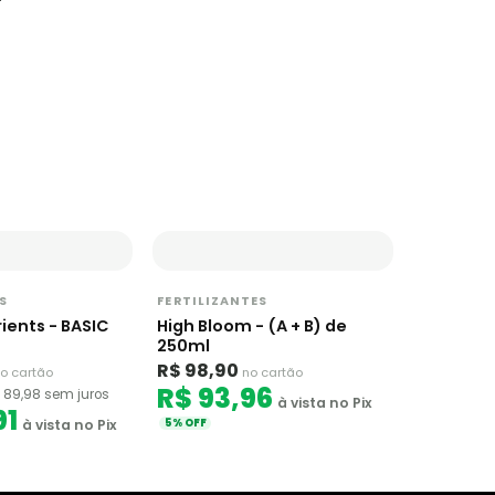
S
FERTILIZANTES
rients - BASIC
High Bloom - (A + B) de
250ml
R$ 98,90
o cartão
no cartão
R$ 93,96
 89,98 sem juros
à vista no Pix
91
à vista no Pix
5% OFF