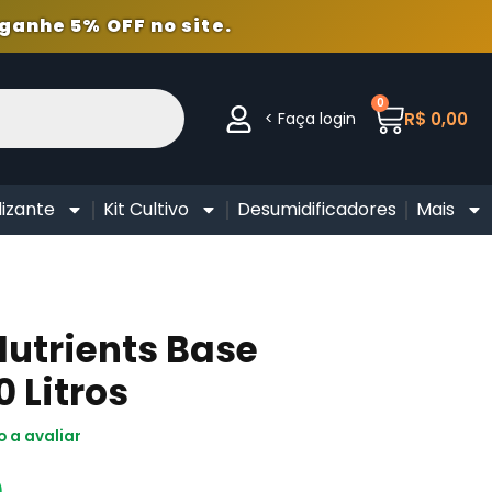
ganhe 5% OFF no site.
0
< Faça login
R$
0,00
lizante
Kit Cultivo
Desumidificadores
Mais
Nutrients Base
0 Litros
o a avaliar