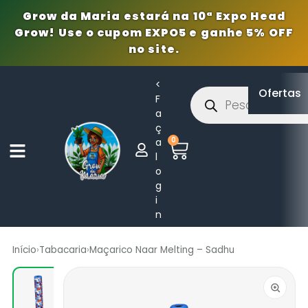
Grow da Maria estará na 10ª Expo Head
Grow! Use o cupom EXPO5 e ganhe 5% OFF
no site.
<
Ofertas
F
a
ç
0
a
l
o
g
i
n
Início
›
Tabacaria
›
Maçarico Naar Melting – Sadhu