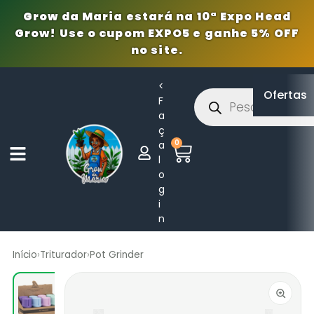
Grow da Maria estará na 10ª Expo Head
Grow! Use o cupom EXPO5 e ganhe 5% OFF
no site.
<
Ofertas
F
a
ç
0
a
l
o
g
i
n
Início
›
Triturador
›
Pot Grinder