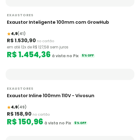
EXAUSTORES
Exaustor Inteligente 100mm com GrowHub
4,9
(41)
R$ 1.530,90
no cartão
em até 12x de R$ 127,58 sem juros
R$ 1.454,36
à vista no Pix
5% OFF
EXAUSTORES
Exaustor Inline 100mm 110V - Vivosun
4,9
(49)
R$ 158,90
no cartão
R$ 150,96
à vista no Pix
5% OFF