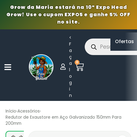
Grow da Maria estará na 10ª Expo Head
Grow! Use o cupom EXPO5 e ganhe 5% OFF
no site.
<
Ofertas
F
a
ç
0
a
l
o
g
i
n
Início
›
Acessórios
›
Redutor de Exaustore em Aço Galvanizado 150mm Para
200mm