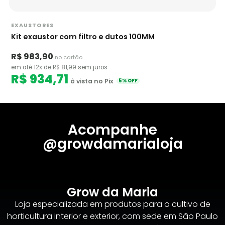
EXAUSTORES
Kit exaustor com filtro e dutos 100MM
R$ 983,90
no cartão
em até 12x de R$ 81,99 sem juros
R$ 934,71
à vista no Pix
5% OFF
Acompanhe
@growdamarialoja
Grow da Maria
Loja especializada em produtos para o cultivo de
horticultura interior e exterior, com sede em São Paulo