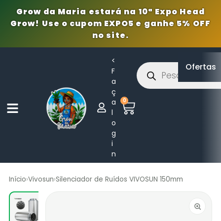
Grow da Maria estará na 10ª Expo Head
Grow! Use o cupom EXPO5 e ganhe 5% OFF
no site.
<
Ofertas
F
a
ç
0
a
l
o
g
i
n
Início
›
Vivosun
›
Silenciador de Ruídos VIVOSUN 150mm