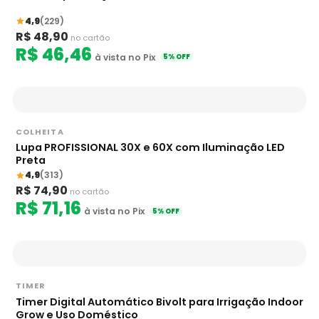
4,9
(229)
R$ 48,90
no cartão
R$ 46,46
à vista no Pix
5% OFF
COLHEITA
Lupa PROFISSIONAL 30X e 60X com Iluminação LED
Preta
4,9
(313)
R$ 74,90
no cartão
R$ 71,16
à vista no Pix
5% OFF
TIMER
Timer Digital Automático Bivolt para Irrigação Indoor
Grow e Uso Doméstico