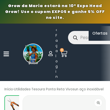
Grow da Maria estará na 10ª Expo Head
Grow! Use o cupom EXPO5 e ganhe 5% OFF
no site.
<
Ofertas
F
a
ç
0
a
l
o
g
i
n
Início
›
Utilidades
›
Tesoura Ponta Reta Vivosun aço inoxidável