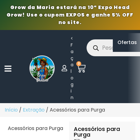
Grow da Maria estará na 10ª Expo Head
Grow! Use o cupom EXPO5 e ganhe 5% OFF
no site.
<
Ofertas
F
a
ç
0
a
l
o
g
i
n
Início
/
Extração
/ Acessórios para Purga
Acessórios para Purga
Acessórios para
Purga