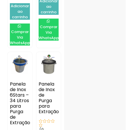
Adicionar
Adicionar
ao
ao
carrinho
carrinho
Comprar
Comprar
Via
Via
WhatsApp
WhatsApp
Panela
Panela
de Inox
de Inox
6Stars –
de
34 Litros
Purga
para
para
Purga
Extração
de
Extração
(0