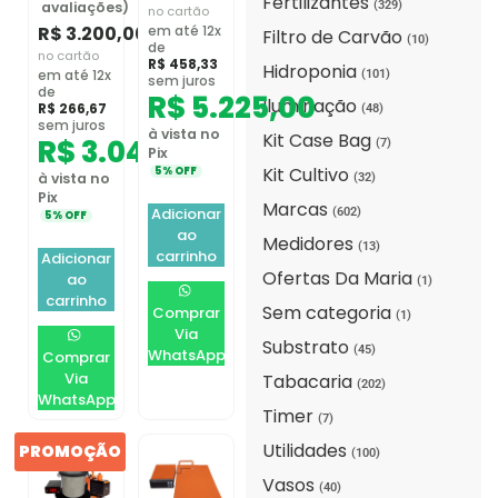
Fertilizantes
avaliações)
(329)
no cartão
R$
3.200,00
em até 12x
Filtro de Carvão
(10)
de
no cartão
R$
458,33
Hidroponia
em até 12x
(101)
sem juros
de
R$
5.225,00
Iluminação
R$
266,67
(48)
sem juros
à vista no
Kit Case Bag
R$
3.040,00
(7)
Pix
Kit Cultivo
5% OFF
à vista no
(32)
Pix
Marcas
Adicionar
(602)
5% OFF
ao
Medidores
(13)
carrinho
Adicionar
Ofertas Da Maria
ao
(1)
carrinho
Sem categoria
Comprar
(1)
Via
Substrato
(45)
WhatsApp
Comprar
Via
Tabacaria
(202)
WhatsApp
Timer
(7)
Utilidades
PROMOÇÃO
(100)
Vasos
(40)