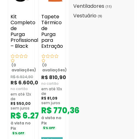
Ventiladores
(11)
Vestuário
Kit
Tapete
(9)
Completo
Térmico
de
de
Purga
Purga
Profissional
para
– Black
Extração
(0
(0
avaliações)
avaliações)
R$
810,90
R$
6.924,90
R$
6.600,00
no cartão
no cartão
em até 10x
de
em até 12x
R$
81,09
de
sem juros
R$
550,00
R$
770,36
sem juros
R$
6.270,00
à vista no
à vista no
Pix
Pix
5% OFF
5% OFF