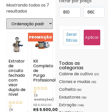
Filtrar por preço
Mostrando todos os 7
resultados
Zerar
Aplicar
PROMOÇÃO
filtros
Extrator
Kit
Todas as
de
Completo
categorias
circuito
de
Cabine de cultivo
fechado
Purga
(27)
com
Profissional
Clones e mudas
(43)
visor
Colheita
duplo de
(56)
nível
(0
Exaustores
(56)
avaliações)
Extração
R$
5.800,00
(146)
R$
5.500,00
(0