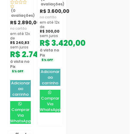
avaliações)
R$
3.600,00
(0
avaliações)
no cartão
R$
2.890,00
em até 12x
de
no cartão
R$
300,00
em até 12x
sem juros
de
R$
3.420,00
R$
240,83
sem juros
à vista no
R$
2.745,50
Pix
5% OFF
à vista no
Pix
Adicionar
5% OFF
ao
Adicionar
carrinho
ao
carrinho
Comprar
Via
Comprar
WhatsApp
Via
WhatsApp