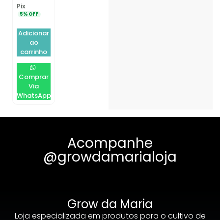
Pix
5% OFF
Adicionar
ao
carrinho
Comprar
Via
WhatsApp
Acompanhe
@growdamarialoja
Grow da Maria
Loja especializada em produtos para o cultivo de