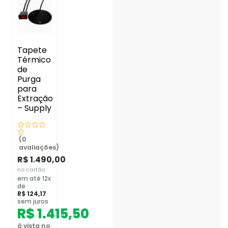
Tapete
Térmico
de
Purga
para
Extração
– Supply
(0
avaliações)
R$
1.490,00
no cartão
em até 12x
de
R$
124,17
sem juros
R$
1.415,50
à vista no