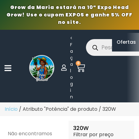
Grow da Maria estará na 10ª Expo Head
Grow! Use o cupom EXPO5 e ganhe 5% OFF
no site.
<
Ofertas
F
a
ç
0
a
l
o
g
i
n
Início
/ Atributo "Potência" de produto / 320W
320W
Não encontramos
Filtrar por preço