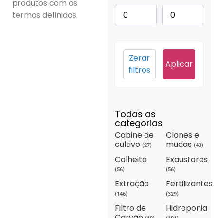
produtos com os
termos definidos.
Zerar
Aplicar
filtros
Todas as
categorias
Cabine de
Clones e
cultivo
mudas
(27)
(43)
Colheita
Exaustores
(56)
(56)
Extração
Fertilizantes
(146)
(329)
Filtro de
Hidroponia
Carvão