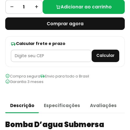
–
+
1
Adicionar ao carrinho
Comprar agora
Calcular frete e prazo
Calcular
Compra segura
Envio para todo o Brasil
Garantia 3 meses
Descrição
Especificações
Avaliações
Bomba D’agua Submersa