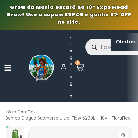
Grow da Maria estará na 10ª Expo Head
Grow! Use o cupom EXPO5 e ganhe 5% OFF
no site.
<
Ofertas
F
a
ç
0
a
l
o
g
i
n
Início
›
FloraFlex
›
Bomba D'agua Submersa Ultra-Flow 6200L - 110v - FloraFlex