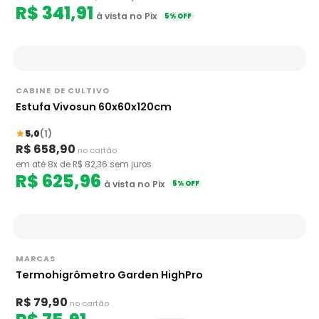
R$ 341,91
à vista no Pix
5% OFF
CABINE DE CULTIVO
Estufa Vivosun 60x60x120cm
5,0
(1)
R$ 658,90
no cartão
em até 8x de R$ 82,36 sem juros
R$ 625,96
à vista no Pix
5% OFF
MARCAS
Termohigrômetro Garden HighPro
R$ 79,90
no cartão