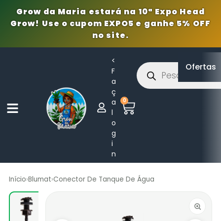
Grow da Maria estará na 10ª Expo Head
Grow! Use o cupom EXPO5 e ganhe 5% OFF
no site.
<
Ofertas
F
a
ç
0
a
l
o
g
i
n
Início
›
Blumat
›
Conector De Tanque De Água