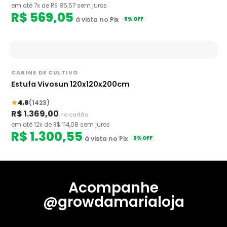
em até 7x de R$ 85,57 sem juros
R$ 569,05
à vista no Pix
5% OFF
CABINE DE CULTIVO
Estufa Vivosun 120x120x200cm
4,8
(1423)
R$ 1.369,00
no cartão
em até 12x de R$ 114,08 sem juros
R$ 1.300,55
à vista no Pix
5% OFF
Acompanhe
@growdamarialoja