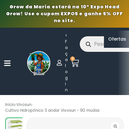
Grow da Maria estará na 10ª Expo Head
Grow! Use o cupom EXPO5 e ganhe 5% OFF
no site.
<
Ofertas
F
a
ç
0
a
l
o
g
i
n
Início
›
Vivosun
›
Cultivo Hidropônico 3 andar Vivosun - 90 mudas