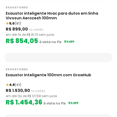
EXAUSTORES
Exaustor inteligente Hvac para dutos em linha
Vivosun Aerozesh 100mm
5,0
(81)
R$ 899,00
no cartão
em até 11x de R$ 81,73 sem juros
R$ 854,05
à vista no Pix
5% OFF
EXAUSTORES
Exaustor Inteligente 100mm com GrowHub
4,9
(41)
R$ 1.530,90
no cartão
em até 12x de R$ 127,58 sem juros
R$ 1.454,36
à vista no Pix
5% OFF