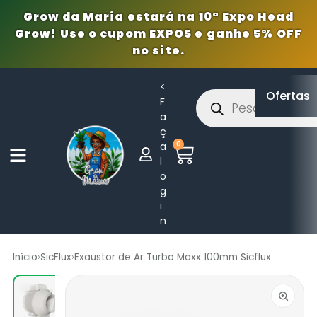
Grow da Maria estará na 10ª Expo Head
Grow! Use o cupom EXPO5 e ganhe 5% OFF
no site.
<
Ofertas
F
a
ç
0
a
l
o
g
i
n
Início
›
SicFlux
›
Exaustor de Ar Turbo Maxx 100mm Sicflux