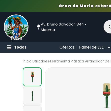
Grow da Maria estará
Av. Divino Salvador, 844 •
Moema
Ofertas
Painel de LED
Todos
Início
›
Utilidades
›
Ferramenta Plástica Arrancador De 