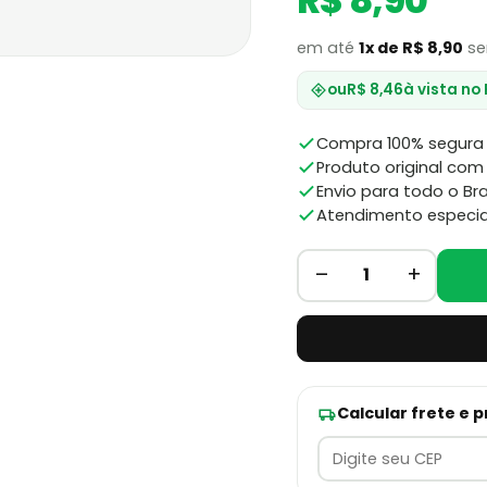
R$ 8,90
em até
1x de R$ 8,90
se
ou
R$ 8,46
à vista no
Compra 100% segura 
Produto original com 
Envio para todo o Bra
Atendimento especia
–
+
1
Calcular frete e 