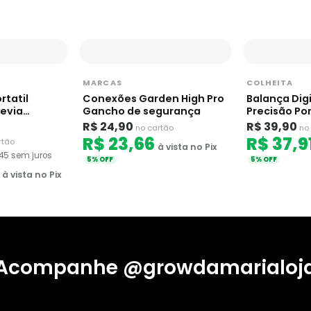
MARCAS
COLHEITA
rtatil
Conexões Garden High Pro
Balança Digi
evia
Gancho de segurança
Precisão Por
R$ 24,90
R$ 39,90
no cartão
no
R$ 23,66
R$ 37,9
rtão
à vista no Pix
,45 sem juros
5% OFF
5% OFF
à vista no Pix
Acompanhe @growdamarialoj