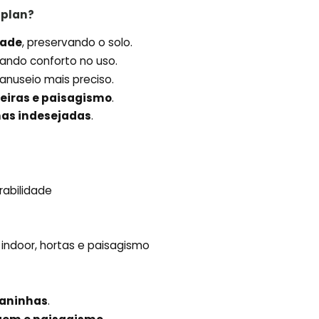
iplan?
dade
, preservando o solo.
nando conforto no uso.
anuseio mais preciso.
aseiras e paisagismo
.
has indesejadas
.
rabilidade
 indoor, hortas e paisagismo
daninhas
.