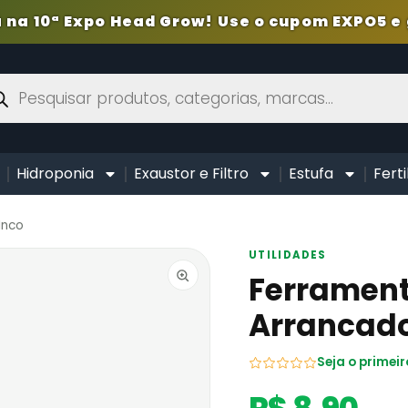
 na 10ª Expo Head Grow! Use o cupom EXPO5 e 
Hidroponia
Exaustor e Filtro
Estufa
Ferti
Inco
UTILIDADES
Ferrament
Arrancado
Seja o primeir