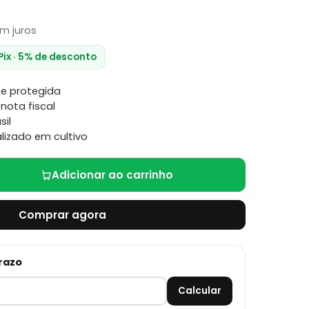
m juros
 Pix · 5% de desconto
e protegida
nota fiscal
sil
lizado em cultivo
Adicionar ao carrinho
Comprar agora
prazo
Calcular