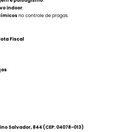
agem e paisagismo
.
ivo indoor
.
uímicos
no controle de pragas.
ota Fiscal
ços
ino Salvador, 844 (CEP: 04078-013)