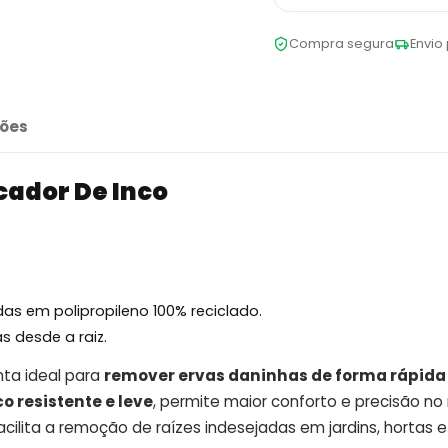
Compra segura
Envio 
ões
cador De Inco
as em polipropileno 100% reciclado.
s desde a raiz.
ta ideal para
remover ervas daninhas de forma rápida
co resistente e leve
, permite maior conforto e precisão no
facilita a remoção de raízes indesejadas em jardins, hortas e