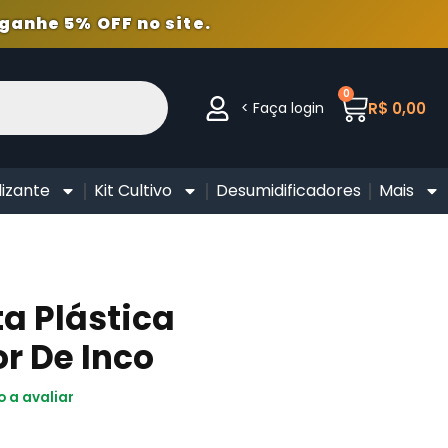
ganhe 5% OFF no site.
0
< Faça login
R$
0,00
lizante
Kit Cultivo
Desumidificadores
Mais
a Plástica
r De Inco
o a avaliar