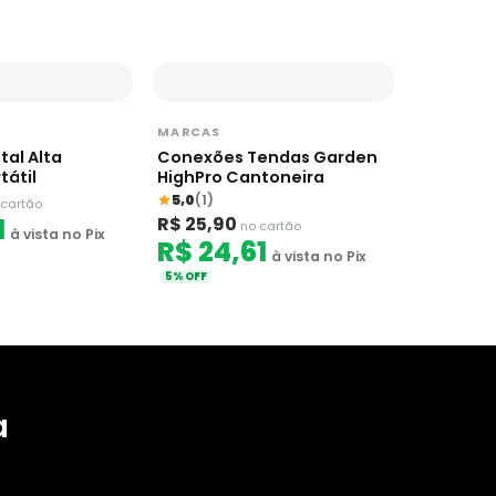
MARCAS
tal Alta
Conexões Tendas Garden
tátil
HighPro Cantoneira
5,0
(1)
 cartão
1
R$ 25,90
no cartão
à vista no Pix
R$ 24,61
à vista no Pix
5% OFF
a