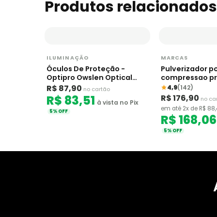
Produtos relacionados
ILUMINAÇÃO
MARCAS
Óculos De Proteção -
Pulverizador po
Optipro Owslen Optical
compressao pr
Garden Highpro
Vivosun 7L
R$ 87,90
4,9
(142)
no cartão
R$ 83,51
R$ 176,90
no ca
à vista no Pix
em até 2x de R$ 88
5% OFF
R$ 168,06
5% OFF