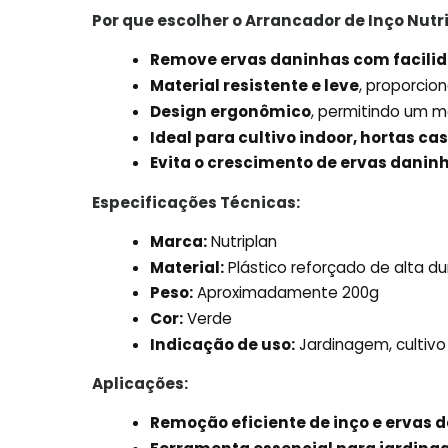
Por que escolher o Arrancador de Inço Nutr
Remove ervas daninhas com facili
Material resistente e leve
, proporcio
Design ergonômico
, permitindo um m
Ideal para cultivo indoor, hortas c
Evita o crescimento de ervas danin
Especificações Técnicas:
Marca:
Nutriplan
Material:
Plástico reforçado de alta du
Peso:
Aproximadamente 200g
Cor:
Verde
Indicação de uso:
Jardinagem, cultivo
Aplicações:
Remoção eficiente de inço e ervas 