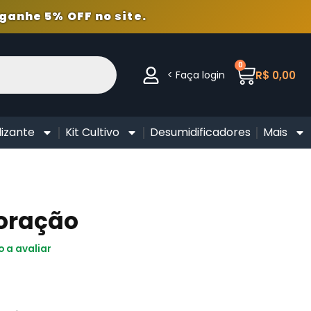
ganhe 5% OFF no site.
0
< Faça login
R$
0,00
lizante
Kit Cultivo
Desumidificadores
Mais
loração
o a avaliar