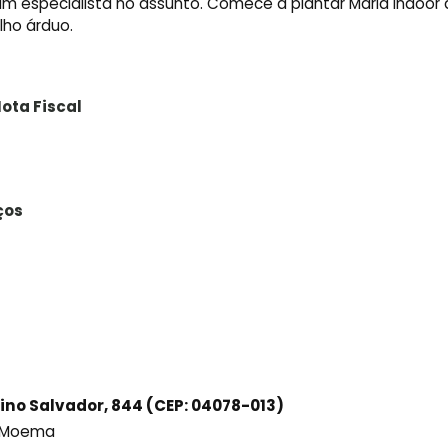
 um especialista no assunto. Comece a plantar Maria indoor
lho árduo.
ota Fiscal
ços
ino Salvador, 844 (CEP: 04078-013)
ô Moema