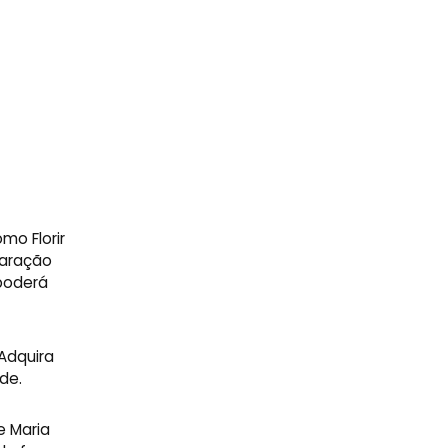
mo Florir
paração
 poderá
Adquira
de.
e Maria