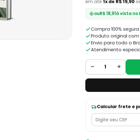
em até
1x de R$ 19,90
se
ou
R$ 18,91
à vista no
Compra 100% segura 
Produto original com 
Envio para todo o Bra
Atendimento especia
–
+
1
Calcular frete e 