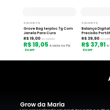
COLHEITA
COLHEITA
Grove Bag terploc 7g Com
Balança Digital
Janela Para Cura
Precisão Portát
R$ 19,00
R$ 39,90
no cartão
no car
R$ 18,05
R$ 37,91
à vista no Pix
à 
5% OFF
5% OFF
Grow da Maria