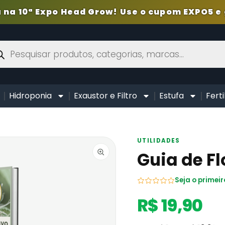
 na 10ª Expo Head Grow! Use o cupom EXPO5 e 
Hidroponia
Exaustor e Filtro
Estufa
Ferti
UTILIDADES
Guia de F
Seja o primeir
R$ 19,90