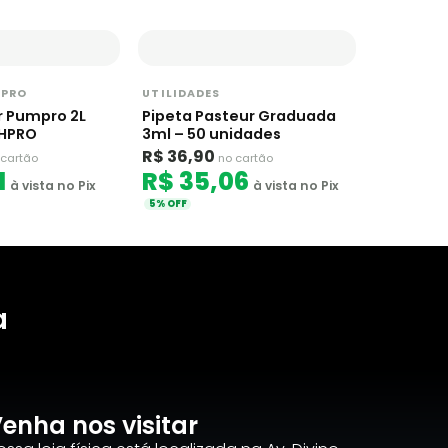
HPRO
UTILIDADES
r Pumpro 2L
Pipeta Pasteur Graduada
HPRO
3ml – 50 unidades
R$ 36,90
 cartão
no cartão
1
R$ 35,06
à vista no Pix
à vista no Pix
5% OFF
a
enha nos visitar