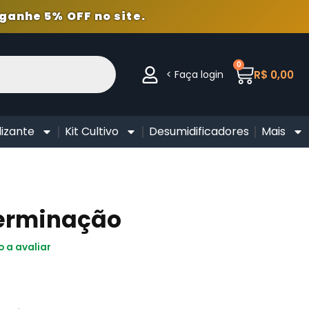
ganhe 5% OFF no site.
0
< Faça login
R$
0,00
lizante
Kit Cultivo
Desumidificadores
Mais
Germinação
o a avaliar