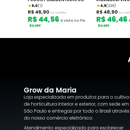
Curva
5,0
(1)
4,9
(229)
R$ 46,90
R$ 48,90
no cartão
no car
R$ 44,56
R$ 46,46
à vista no Pix
5% OFF
5% OFF
Grow da Maria
Loja especializada em produtos para o cultivo
de horticultura interior e exterior, com sede em
São Paulo e entregas por todo o Brasil através
do nosso comércio eletrônico.
Atendimento especializado para esclarecer