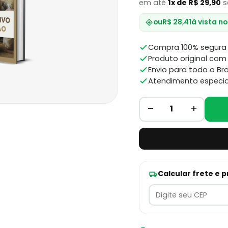
em até
1x de R$ 29,90
s
ou
R$ 28,41
à vista no
Compra 100% segura 
Produto original com 
Envio para todo o Bra
Atendimento especia
–
+
1
Calcular frete e 