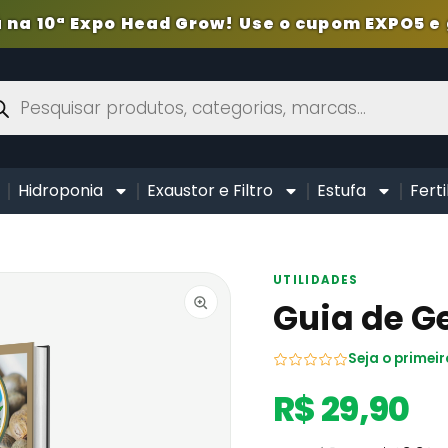
 na 10ª Expo Head Grow! Use o cupom EXPO5 e 
Hidroponia
Exaustor e Filtro
Estufa
Ferti
UTILIDADES
Guia de 
Seja o primeir
R$ 29,90