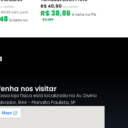
R$ 40,90
o cartão
no cartão
R$ 38,86
 89,99 sem juros
à vista no Pix
,48
à vista no
5% OFF
a
enha nos visitar
ossa loja física está localizada na Av. Divino
alvador, 844 – Planalto Paulista, SP