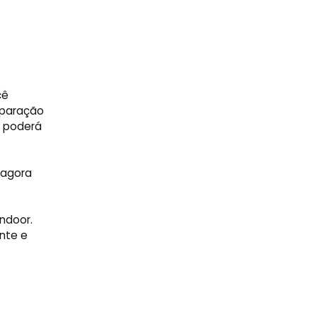
cê
eparação
ê poderá
 agora
ndoor.
ente e