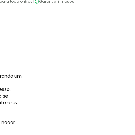
para todo o Brasil
Garantia 3 meses
curando um
esso.
o se
nto e as
indoor.