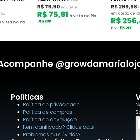
R$ 79,90
R$ 269,98
no cartão
n
R$ 75,91
tão
em até 3x de R$
à vista no Pix
R$ 256
à vista no Pix
5% OFF
Pix
5% OFF
Acompanhe @growdamarialoj
Políticas
V
Política de privacidade
N
Política de compras
S
Política de devolução
Item danificado? Clique aqui
Problemas ou dúvidas?