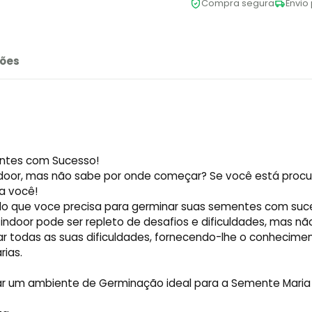
Compra segura
Envio 
ões
ntes com Sucesso!
 indoor, mas não sabe por onde começar? Se você está pro
a você!
do que voce precisa para germinar suas sementes com suc
indoor pode ser repleto de desafios e dificuldades, mas nã
nar todas as suas dificuldades, fornecendo-lhe o conhecime
rias.
ar um ambiente de Germinação ideal para a Semente Maria 