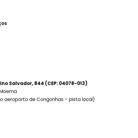
ços
ino Salvador, 844 (CEP: 04078-013)
ô Moema
ido aeroporto de Congonhas – pista local)