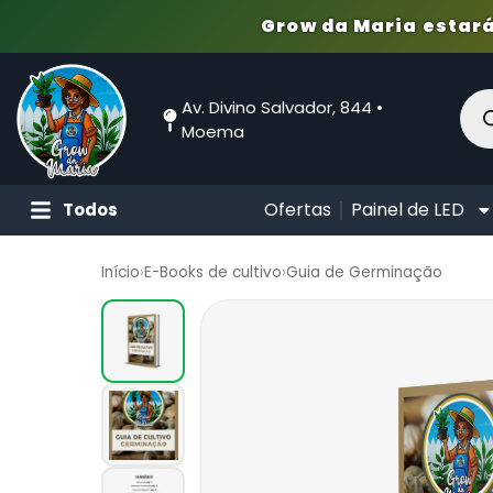
Grow da Maria estará
Av. Divino Salvador, 844 •
Moema
Ofertas
Painel de LED
Todos
Início
›
E-Books de cultivo
›
Guia de Germinação