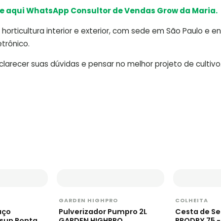
e aqui WhatsApp Consultor de Vendas Grow da Maria.
horticultura interior e exterior, com sede em São Paulo e e
trônico.
arecer suas dúvidas e pensar no melhor projeto de cultivo
GARDEN HIGHPRO
COLHEITA
aço
Pulverizador Pumpro 2L
Cesta de S
osun Ponta
GARDEN HIGHPRO
PRODRY 75 -