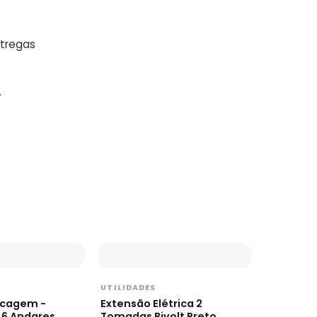
ntregas
.
UTILIDADES
ecagem -
Extensão Elétrica 2
 6 Andares
Tomadas Bivolt Preto