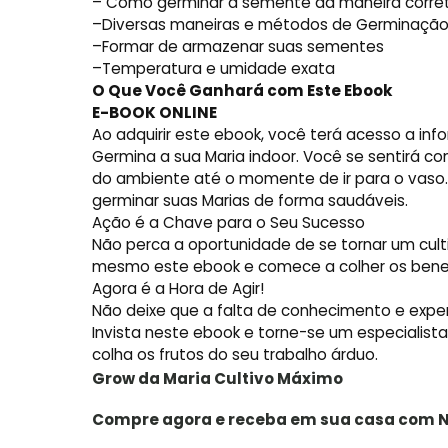
– Como germinar a semente da maneira corre
–Diversas maneiras e métodos de Germinaçã
–Formar de armazenar suas sementes
–Temperatura e umidade exata
O Que Você Ganhará com Este Ebook
E-BOOK ONLINE
Ao adquirir este ebook, você terá acesso a in
Germina a sua Maria indoor. Você se sentirá c
do ambiente até o momente de ir para o vaso.
germinar suas Marias de forma saudáveis.
Ação é a Chave para o Seu Sucesso
Não perca a oportunidade de se tornar um cult
mesmo este ebook e comece a colher os benefíc
Agora é a Hora de Agir!
Não deixe que a falta de conhecimento e experi
Invista neste ebook e torne-se um especialista
colha os frutos do seu trabalho árduo.
Grow da Maria Cultivo
Máximo
Compre agora e receba em sua casa com N