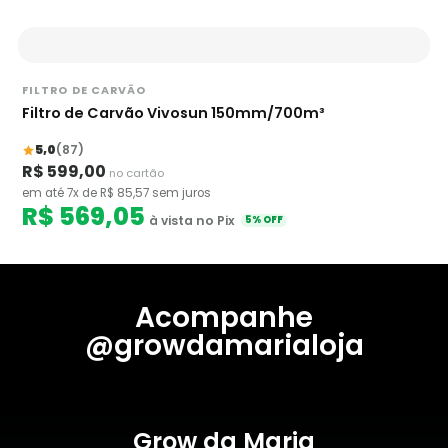
FILTRO DE CARVÃO
Filtro de Carvão Vivosun 150mm/700m³
5,0
(87)
R$ 599,00
no cartão
em até 7x de R$ 85,57 sem juros
R$ 569,05
à vista no Pix
5% OFF
Acompanhe
@growdamarialoja
Grow da Maria