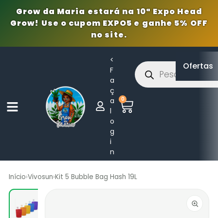
Grow da Maria estará na 10ª Expo Head
Grow! Use o cupom EXPO5 e ganhe 5% OFF
no site.
<
Ofertas
F
a
ç
0
a
l
o
g
i
n
Início
›
Vivosun
›
Kit 5 Bubble Bag Hash 19L