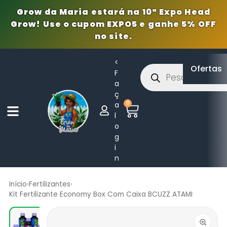
Grow da Maria estará na 10ª Expo Head
Grow! Use o cupom EXPO5 e ganhe 5% OFF
no site.
<
Ofertas
F
a
ç
0
a
l
o
g
i
n
Início
›
Fertilizantes
›
Kit Fertilizante Economy Box Com Caixa BCUZZ ATAMI