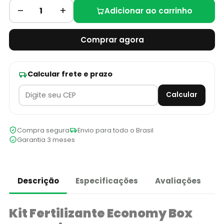
–
+
1
Adicionar ao carrinho
Comprar agora
Calcular frete e prazo
Calcular
Compra segura
Envio para todo o Brasil
Garantia 3 meses
Descrição
Especificações
Avaliações
Kit Fertilizante Economy Box