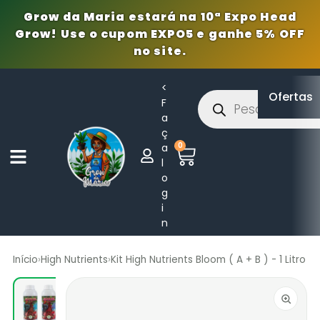
Grow da Maria estará na 10ª Expo Head
Grow! Use o cupom EXPO5 e ganhe 5% OFF
no site.
<
Ofertas
F
a
ç
0
a
l
o
g
i
n
Início
›
High Nutrients
›
Kit High Nutrients Bloom ( A + B ) - 1 Litro