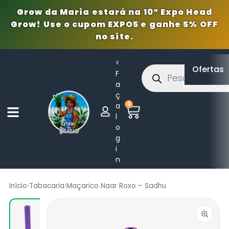
Grow da Maria estará na 10ª Expo Head
Grow! Use o cupom EXPO5 e ganhe 5% OFF
no site.
<
Ofertas
F
a
ç
0
a
l
o
g
i
n
Início
›
Tabacaria
›
Maçarico Naar Roxo – Sadhu