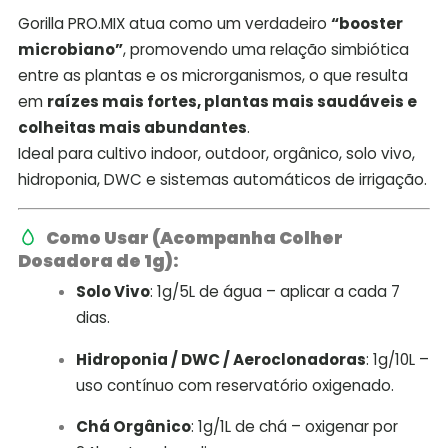
Gorilla PRO.MIX atua como um verdadeiro
“booster
microbiano”
, promovendo uma relação simbiótica
entre as plantas e os microrganismos, o que resulta
em
raízes mais fortes, plantas mais saudáveis e
colheitas mais abundantes
.
Ideal para cultivo indoor, outdoor, orgânico, solo vivo,
hidroponia, DWC e sistemas automáticos de irrigação.
Como Usar (Acompanha Colher
Dosadora de 1g):
Solo Vivo
: 1g/5L de água – aplicar a cada 7
dias.
Hidroponia / DWC / Aeroclonadoras
: 1g/10L –
uso contínuo com reservatório oxigenado.
Chá Orgânico
: 1g/1L de chá – oxigenar por