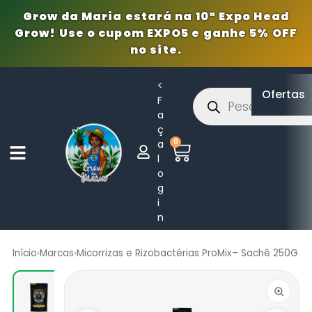
Grow da Maria estará na 10ª Expo Head
Grow! Use o cupom EXPO5 e ganhe 5% OFF
no site.
<
Ofertas
F
a
ç
0
a
l
o
g
i
n
Início
›
Marcas
›
Micorrizas e Rizobactérias ProMix– Sachê 250G