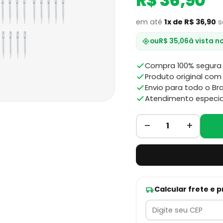
R$ 36,90
em até
1x de R$ 36,90
s
ou
R$ 35,06
à vista n
Compra 100% segura 
Produto original com 
Envio para todo o Bra
Atendimento especia
–
+
1
Calcular frete e 