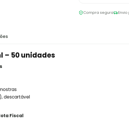
Compra segura
Envio 
ões
l – 50 unidades
s
amostras
), descartável
ota Fiscal