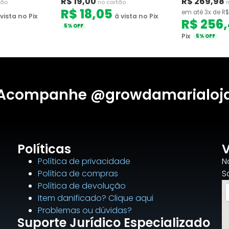
R$ 19,00
R$ 269,98
tão
no cartão
n
R$ 18,05
em até 3x de R$
vista no Pix
à vista no Pix
R$ 256
5% OFF
Pix
5% OFF
Acompanhe @growdamarialoj
Políticas
V
Política de privacidade
N
Política de compras
S
Política de devolução
Item danificado? Clique aqui
Problemas ou dúvidas?
Suporte Jurídico Especializado