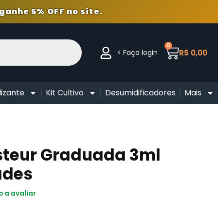
ganhe 5% OFF no site.
0
< Faça login
R$
0,00
lizante
Kit Cultivo
Desumidificadores
Mais
steur Graduada 3ml
ades
o a avaliar