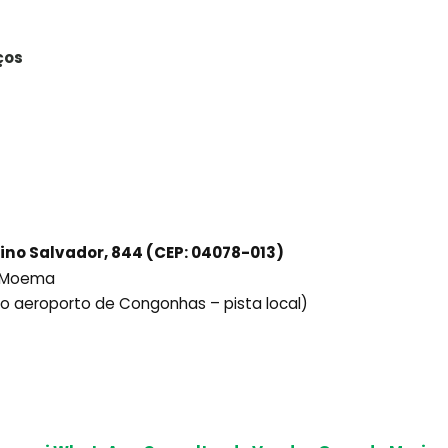
ços
ino Salvador, 844 (CEP: 04078-013)
ô Moema
ido aeroporto de Congonhas – pista local)