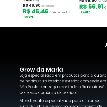
R$ 59,90
4,9
(229)
no car
R$ 48,90
R$ 56,91
no cartão
à 
R$ 46,46
à vista no Pix
5% OFF
5% OFF
Grow da Maria
Loja especializada em produtos para o cultivo
de horticultura interior e exterior, com sede em
São Paulo e entregas por todo o Brasil através
do nosso comércio eletrônico.
Atendimento especializado para esclarecer
suas dúvidas e pensar no melhor projeto de