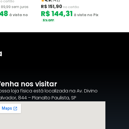
4,9
(142)
o cartão
R$ 151,90
 89,99 sem juros
no cartão
,48
R$ 144,31
à vista no
à vista no Pix
5% OFF
a
enha nos visitar
ossa loja física está localizada na Av. Divino
alvador, 844 – Planalto Paulista, SP