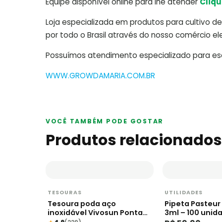
Equipe disponível online para lhe atender
Cliqu
Loja especializada em produtos para cultivo de 
por todo o Brasil através do nosso comércio ele
Possuímos atendimento especializado para escl
WWW.GROWDAMARIA.COM.BR
VOCÊ TAMBÉM PODE GOSTAR
Produtos relacionados
TESOURAS
UTILIDADES
Tesoura poda aço
Pipeta Pasteu
inoxidável Vivosun Ponta
3ml – 100 unid
Curva