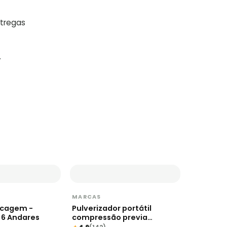
ntregas
.
MARCAS
ecagem -
Pulverizador portátil
 6 Andares
compressão previa
Vivosun 5L