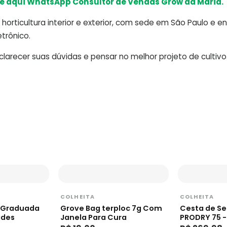
e aqui WhatsApp Consultor de Vendas Grow da Maria.
horticultura interior e exterior, com sede em São Paulo e e
trônico.
arecer suas dúvidas e pensar no melhor projeto de cultivo
COLHEITA
COLHEITA
r Graduada
Grove Bag terploc 7g Com
Cesta de S
ades
Janela Para Cura
PRODRY 75 -