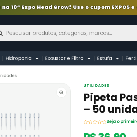
 na 10ª Expo Head Grow! Use o cupom EXPO5 e 
Hidroponia
Exaustor e Filtro
Estufa
Ferti
unidades
UTILIDADES
Pipeta Pa
– 50 unid
Seja o primeir