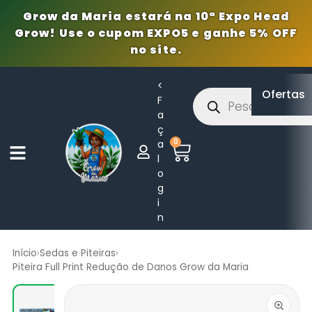
Grow da Maria estará na 10ª Expo Head
Grow! Use o cupom EXPO5 e ganhe 5% OFF
no site.
<
Ofertas
F
a
ç
0
a
l
o
g
i
n
Início
›
Sedas e Piteiras
›
Piteira Full Print Redução de Danos Grow da Maria