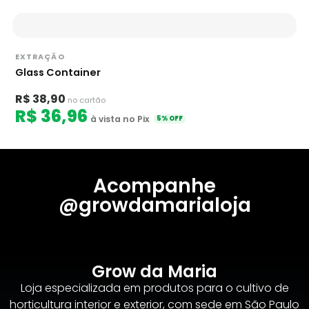
EXTRAÇÃO
Glass Container
R$ 38,90
no cartão
R$ 36,96
à vista no Pix
5% OFF
Acompanhe
@growdamarialoja
Grow da Maria
Loja especializada em produtos para o cultivo de
horticultura interior e exterior, com sede em São Paulo