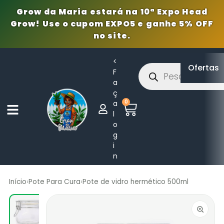
Grow da Maria estará na 10ª Expo Head
Grow! Use o cupom EXPO5 e ganhe 5% OFF
no site.
<
Ofertas
F
a
ç
0
a
l
o
g
i
n
Início
›
Pote Para Cura
›
Pote de vidro hermético 500ml