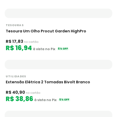
TESOURAS
Tesoura Um Olho Procut Garden HighPro
R$ 17,83
no cartão
R$ 16,94
à vista no Pix
5% OFF
UTILIDADES
Extensão Elétrica 2 Tomadas Bivolt Branco
R$ 40,90
no cartão
R$ 38,86
à vista no Pix
5% OFF