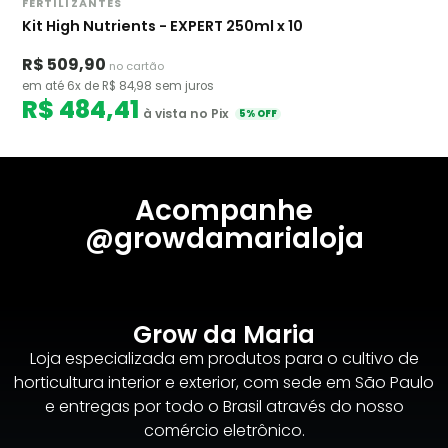
FERTILIZANTES
Kit High Nutrients - EXPERT 250ml x 10
R$ 509,90
no cartão
em até 6x de R$ 84,98 sem juros
R$ 484,41
à vista no Pix
5% OFF
Acompanhe
@growdamarialoja
Grow da Maria
Loja especializada em produtos para o cultivo de
horticultura interior e exterior, com sede em São Paulo
e entregas por todo o Brasil através do nosso
comércio eletrônico.