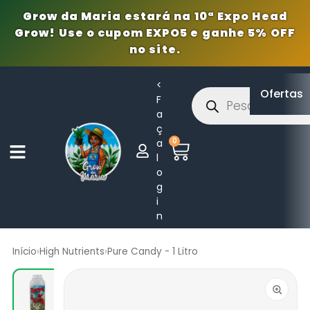
Grow da Maria estará na 10ª Expo Head
Grow! Use o cupom EXPO5 e ganhe 5% OFF
no site.
<
Ofertas
F
a
ç
0
a
l
o
g
i
n
Início
›
High Nutrients
›
Pure Candy - 1 Litro