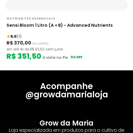
NUTRIENTES ESSENCIAIS
Sensi Bloom 1 Litro (A + B) - Advanced Nutrients
5,0
(1)
R$ 370,00
no cartão
em até 4x de R$ 92,50 sem juros
R$ 351,50
à vista no Pix
5% OFF
Acompanhe
@growdamarialoja
Grow da Maria
Loja especializada em produtos para o cultivo de