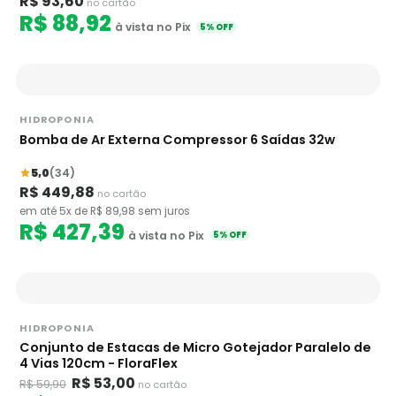
R$ 93,60
no cartão
R$ 88,92
à vista no Pix
5% OFF
HIDROPONIA
Bomba de Ar Externa Compressor 6 Saídas 32w
5,0
(34)
R$ 449,88
no cartão
em até 5x de R$ 89,98 sem juros
R$ 427,39
à vista no Pix
5% OFF
HIDROPONIA
Conjunto de Estacas de Micro Gotejador Paralelo de
4 Vias 120cm - FloraFlex
R$ 53,00
R$ 59,90
no cartão