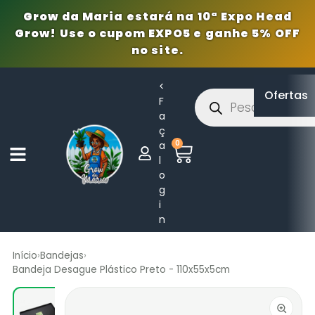
Grow da Maria estará na 10ª Expo Head
Grow! Use o cupom EXPO5 e ganhe 5% OFF
no site.
<
Ofertas
F
a
ç
0
a
l
o
g
i
n
Início
›
Bandejas
›
Bandeja Desague Plástico Preto - 110x55x5cm