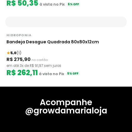
R$ 50,35
à vista no Pix
5% OFF
HIDROPONIA
Bandeja Desague Quadrada 80x80x12cm
5,0
(1)
R$ 275,90
no cartão
em até 3x de R$ 91,97 sem juros
R$ 262,11
à vista no Pix
5% OFF
Acompanhe
@growdamarialoja