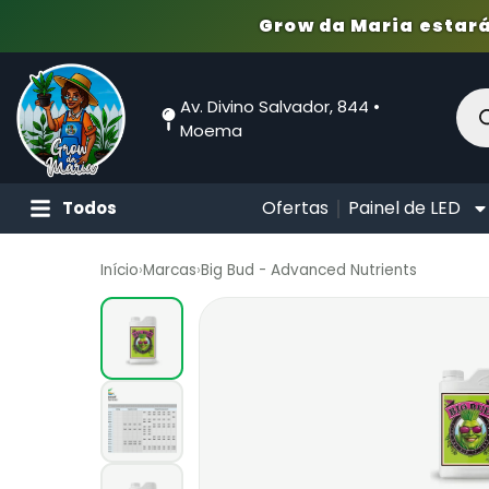
Grow da Maria estará
Av. Divino Salvador, 844 •
Moema
Ofertas
Painel de LED
Todos
Início
›
Marcas
›
Big Bud - Advanced Nutrients