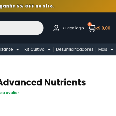
ganhe 5% OFF no site.
0
< Faça login
R$
0,00
lizante
Kit Cultivo
Desumidificadores
Mais
 Advanced Nutrients
o a avaliar