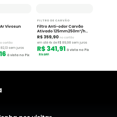
FILTRO DE CARVÃO
 Ar Vivosun
Filtro Anti-odor Carvão
Ativado 125mm250m³/h
Garden Highpro
R$ 359,90
no cartão
o cartão
em até 4x de R$ 89,98 sem juros
R$ 341,91
 82,13 sem juros
à vista no Pix
16
à vista no Pix
5% OFF
a