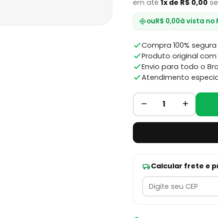
em até
1x de R$ 0,00
se
ou
R$ 0,00
à vista no 
Compra 100% segura 
Produto original com 
Envio para todo o Bra
Atendimento especia
–
+
1
Calcular frete e 