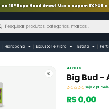
 na 10ª Expo Head Grow! Use o cupom EXPO5 e 
Hidroponia
Exaustor e Filtro
Estufa
Ferti
MARCAS
Big Bud -
Seja o primeir
R$ 0,00