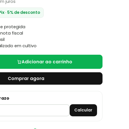
m juros
Pix · 5% de desconto
e protegida
nota fiscal
sil
lizado em cultivo
Adicionar ao carrinho
Comprar agora
prazo
Calcular