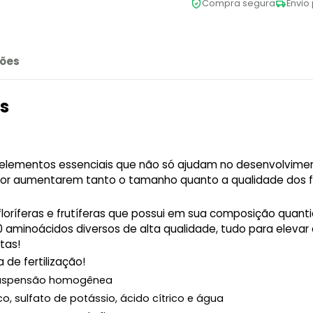
Compra segura
Envio 
ões
s
s elementos essenciais que não só ajudam no desenvolvime
or aumentarem tanto o tamanho quanto a qualidade dos f
oríferas e frutíferas que possui em sua composição quant
0 aminoácidos diversos de alta qualidade, tudo para elevar
tas!
de fertilização!
suspensão homogênea
 sulfato de potássio, ácido cítrico e água