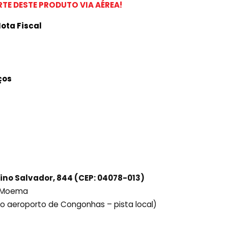
TE DESTE PRODUTO VIA AÉREA!
ota Fiscal
ços
ino Salvador, 844 (CEP: 04078-013)
ô Moema
ido aeroporto de Congonhas – pista local)