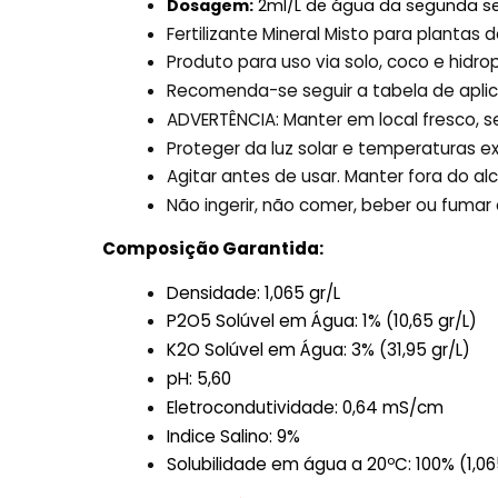
Dosagem:
2ml/L de água da segunda s
Fertilizante Mineral Misto para plantas de
Produto para uso via solo, coco e hidro
Recomenda-se seguir a tabela de aplic
ADVERTÊNCIA: Manter em local fresco, s
Proteger da luz solar e temperaturas e
Agitar antes de usar. Manter fora do al
Não ingerir, não comer, beber ou fumar 
Composição Garantida:
Densidade: 1,065 gr/L
P2O5 Solúvel em Água: 1% (10,65 gr/L)
K2O Solúvel em Água: 3% (31,95 gr/L)
pH: 5,60
Eletrocondutividade: 0,64 mS/cm
Indice Salino: 9%
Solubilidade em água a 20ºC: 100% (1,06