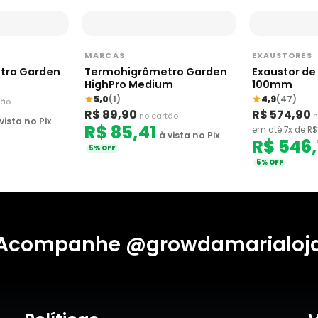
MARCAS
EXAUSTORES
tro Garden
Termohigrômetro Garden
Exaustor de
HighPro Medium
100mm
5,0
(1)
4,9
(47)
tão
R$ 89,90
R$ 574,90
no cartão
n
vista no Pix
R$ 85,41
em até 7x de R$
à vista no Pix
R$ 546,
5% OFF
5% OFF
Acompanhe @growdamarialoj