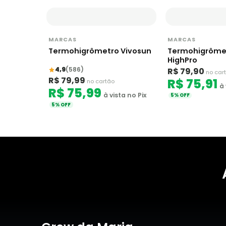
MARCAS
MARCAS
Termohigrômetro Vivosun
Termohigrôme
HighPro
4,9
(586)
R$ 79,90
no car
R$ 79,99
R$ 75,91
no cartão
à 
R$ 75,99
à vista no Pix
5% OFF
5% OFF