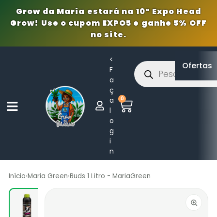
Grow da Maria estará na 10ª Expo Head
Grow! Use o cupom EXPO5 e ganhe 5% OFF
no site.
<
Ofertas
F
a
ç
0
a
l
o
g
i
n
Início
›
Maria Green
›
Buds 1 Litro - MariaGreen