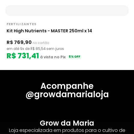
FERTILIZANTES
Kit High Nutrients - MASTER 250ml x 14
R$ 769,90
no cartão
em até 9x de R$ 85,54 sem juros
R$ 731,41
à vista no Pix
5% OFF
Acompanhe
@growdamarialoja
Grow da Maria
Loja especializada em produtos para o cultivo de