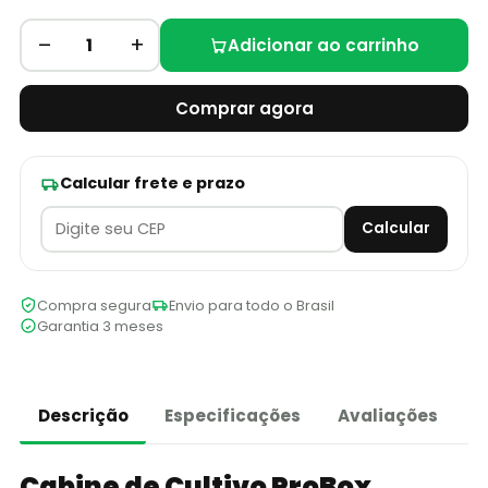
–
+
1
Adicionar ao carrinho
Comprar agora
Calcular frete e prazo
Calcular
Compra segura
Envio para todo o Brasil
Garantia 3 meses
Descrição
Especificações
Avaliações
Cabine de Cultivo ProBox