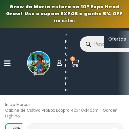
Grow da Maria estará na 10ª Expo Head
Grow! Use o cupom EXPO5 e ganhe 5% OFF
no site.
<
Ofertas
F
a
ç
0
a
l
o
g
i
n
Início
›
Marcas
›
Cabine de Cultivo ProBox Ecopro 40x40x140cm - Garden
HighPro