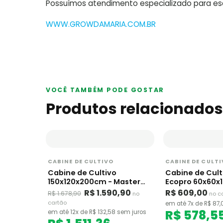
Possuímos atendimento especializado para escl
WWW.GROWDAMARIA.COM.BR
VOCÊ TAMBÉM PODE GOSTAR
Produtos relacionados
CABINE DE CULTIVO
CABINE DE CULT
Cabine de Cultivo
Cabine de Cult
150x120x200cm - Master
Ecopro 60x60x
Plants
Garden HighPr
R$ 1.590,90
R$ 609,00
R$ 1.678,90
no
no c
cartão
em até 7x de R$ 87,
R$ 578,5
em até 12x de R$ 132,58 sem juros