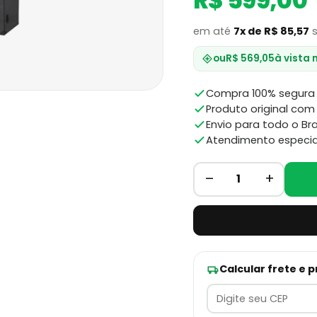
R$ 599,00
em até
7x de R$ 85,57
s
ou
R$ 569,05
à vista 
Compra 100% segura 
Produto original com 
Envio para todo o Bra
Atendimento especia
–
+
1
Calcular frete e 