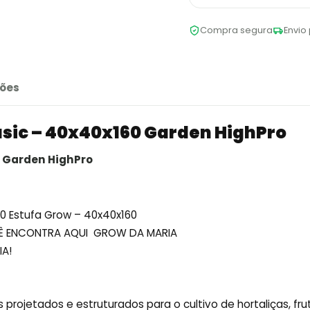
Compra segura
Envio 
ões
asic – 40x40x160 Garden HighPro
0 Garden HighPro
40 Estufa Grow – 40x40x160
OCÊ ENCONTRA AQUI GROW DA MARIA
IA!
projetados e estruturados para o cultivo de hortaliças, fru