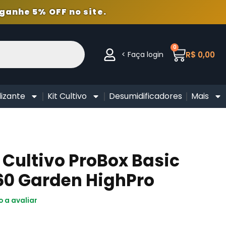
ganhe 5% OFF no site.
0
< Faça login
R$
0,00
lizante
Kit Cultivo
Desumidificadores
Mais
 Cultivo ProBox Basic
60 Garden HighPro
o a avaliar