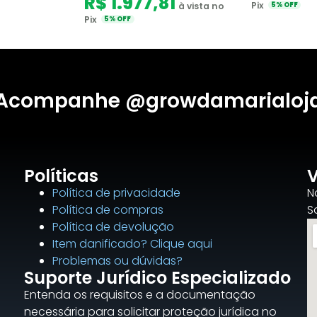
R$ 1.977,81
Pix
à vista no
5% OFF
Pix
5% OFF
Acompanhe @growdamarialoj
Políticas
V
Política de privacidade
N
Política de compras
S
Política de devolução
Item danificado? Clique aqui
Problemas ou dúvidas?
Suporte Jurídico Especializado
Entenda os requisitos e a documentação
necessária para solicitar proteção jurídica no