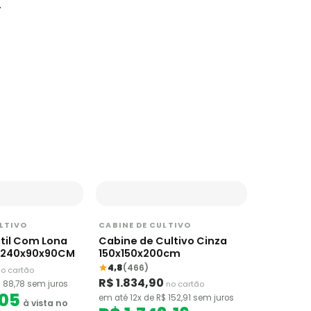
.
ULTIVO
CABINE DE CULTIVO
átil Com Lona
Cabine de Cultivo Cinza
a 240x90x90CM
150x150x200cm
4,8
(466)
o cartão
R$ 1.834,90
 88,78 sem juros
no cartão
,05
em até 12x de R$ 152,91 sem juros
à vista no