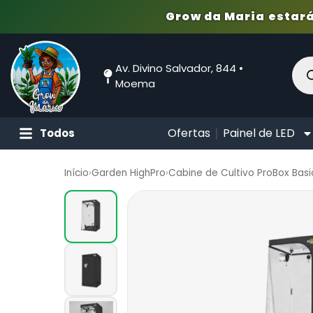
Grow da Maria estará
Av. Divino Salvador, 844 •
Moema
Ofertas
Painel de LED
Todos
Início
›
Garden HighPro
›
Cabine de Cultivo ProBox Bas