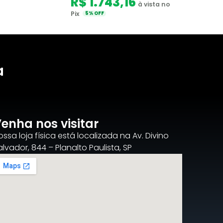
R$ 1.743,16
à vista no
Pix
5% OFF
a
enha nos visitar
ossa loja física está localizada na Av. Divino
alvador, 844 – Planalto Paulista, SP