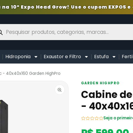
 na 10ª Expo Head Grow! Use o cupom EXPO5 e 
Hidroponia
Exaustor e Filtro
Estufa
Ferti
ic - 40x40x160 Garden HighPro
GARDEN HIGHPRO
Cabine de
- 40x40x1
Seja o primeir