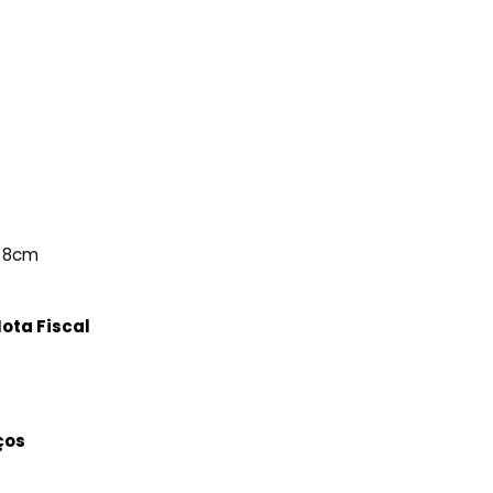
– 8cm
ota Fiscal
ços