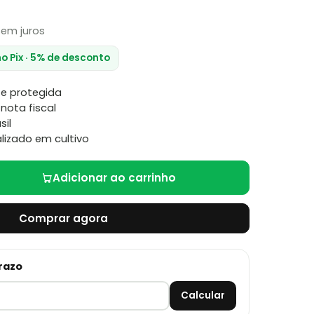
em juros
no Pix · 5% de desconto
e protegida
nota fiscal
sil
lizado em cultivo
Adicionar ao carrinho
Comprar agora
prazo
Calcular