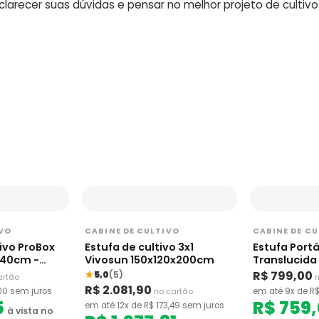
arecer suas dúvidas e pensar no melhor projeto de cultivo
IVO
CABINE DE CULTIVO
CABINE DE C
ivo ProBox
Estufa de cultivo 3x1
Estufa Port
140cm -
Vivosun 150x120x200cm
Translucid
o
R$ 799,00
5,0
(5)
artão
n
R$ 2.081,90
00 sem juros
no cartão
em até 9x de R$
5
R$ 759
em até 12x de R$ 173,49 sem juros
à vista no