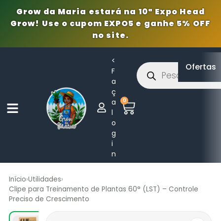
Grow da Maria estará na 10ª Expo Head
Grow! Use o cupom EXPO5 e ganhe 5% OFF
no site.
<
Ofertas
F
a
ç
0
a
l
o
g
i
n
Início
›
Utilidades
›
Clipe para Treinamento de Plantas 60° (LST) – Controle
Preciso de Crescimento