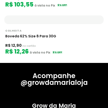
R$ 103,55
à vista no Pix
5% OFF
COLHEITA
Boveda 62% Size 8 Para 30G
R$ 12,90
no cartão
R$ 12,26
à vista no Pix
5% OFF
Acompanhe
@growdamarialoja
Grow da Maria